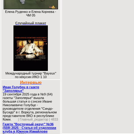
Елена Руденко и Елена Корнева -
ЧМ 05
Случайный плакат
Международный турнир "Bayeux"
по кёкусин ИКО-1 10
Интервью
Иван Голубец в газете
"Заполярье"
19 сентября 2025 года в №9 (64)
газеты "Заполярье" вышла
большая статья о сэнсее Иване
Николаевиче Голубце -
руководителе отделения "Синдо-
Бусидо" в г. Воркута, региональном
представителе ВКО в республике
Коми.
| Главный_редактор | 4833
Газета "Восточный округ" №36
(559) 2025 - Статья об отделении
клуба в Южном Измайлове