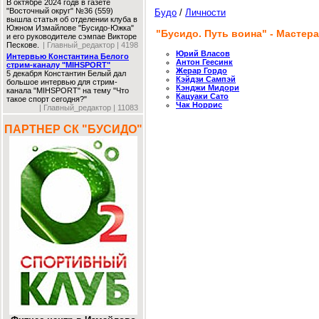
В октябре 2024 годв в газете
"Восточный округ" №36 (559)
Будо
/
Личности
вышла статья об отделении клуба в
Южном Измайлове "Бусидо-Южка"
"Бусидо. Путь воина" - Мастер
и его руководителе сэмпае Викторе
Пескове.
| Главный_редактор | 4198
Юрий Власов
Интервью Константина Белого
Антон Геесинк
стрим-каналу "MIHSPORT"
Жерар Гордо
5 декабря Константин Белый дал
Кэйдзи Сампэй
большое интервью для стрим-
Кэнджи Мидори
канала "MIHSPORT" на тему "Что
Кацуаки Сато
такое спорт сегодня?"
Чак Норрис
| Главный_редактор | 11083
ПАРТНЕР СК "БУСИДО"