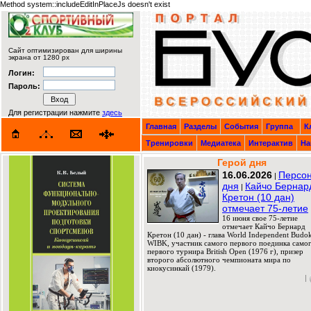
Method system::includeEditInPlaceJs doesn't exist
Сайт оптимизирован для ширины
экрана от 1280 px
Логин:
Пароль:
Для регистрации нажмите
здесь
Главная
Разделы
События
Группа
К
Тренировки
Медиатека
Интерактив
На
Герой дня
16.06.2026
Персо
|
дня
Кайчо Бернар
|
Кретон (10 дан)
отмечает 75-летие
16 июня свое 75-летие
отмечает Кайчо Бернард
Кретон (10 дан) - глава World Independent Budok
WIBK, участник самого первого поединка само
первого турнира British Open (1976 г), призер
второго абсолютного чемпионата мира по
киокусинкай (1979).
|