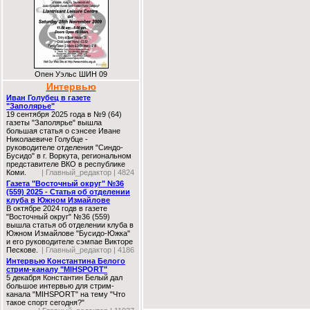
Опен Уэльс ШИН 09
Интервью
Иван Голубец в газете
"Заполярье"
19 сентября 2025 года в №9 (64)
газеты "Заполярье" вышла
большая статья о сэнсее Иване
Николаевиче Голубце -
руководителе отделения "Синдо-
Бусидо" в г. Воркута, региональном
представителе ВКО в республике
Коми.
| Главный_редактор | 4824
Газета "Восточный округ" №36
(559) 2025 - Статья об отделении
клуба в Южном Измайлове
В октябре 2024 годв в газете
"Восточный округ" №36 (559)
вышла статья об отделении клуба в
Южном Измайлове "Бусидо-Южка"
и его руководителе сэмпае Викторе
Пескове.
| Главный_редактор | 4186
Интервью Константина Белого
стрим-каналу "MIHSPORT"
5 декабря Константин Белый дал
большое интервью для стрим-
канала "MIHSPORT" на тему "Что
такое спорт сегодня?"