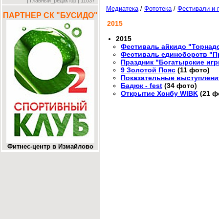
| Главный_редактор | 11037
Медиатека
/
Фототека
/
Фестивали и 
ПАРТНЕР СК "БУСИДО"
2015
2015
Фестиваль айкидо "Торнад
Фестиваль единоборств "П
Праздник "Богатырские иг
9 Золотой Пояс
(11 фото)
Показательные выступления
Бадюк - fest
(34 фото)
Открытие Хонбу WIBK
(21 ф
Фитнес-центр в Измайлово