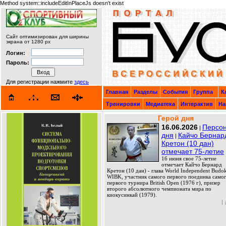
Method system::includeEditInPlaceJs doesn't exist
Сайт оптимизирован для ширины
экрана от 1280 px
Логин:
Пароль:
Для регистрации нажмите
здесь
Главная
Разделы
События
Группа
К
Тренировки
Медиатека
Интерактив
На
Герой дня
16.06.2026
Персо
|
дня
Кайчо Бернар
|
Кретон (10 дан)
отмечает 75-летие
16 июня свое 75-летие
отмечает Кайчо Бернард
Кретон (10 дан) - глава World Independent Budok
WIBK, участник самого первого поединка само
первого турнира British Open (1976 г), призер
второго абсолютного чемпионата мира по
киокусинкай (1979).
|