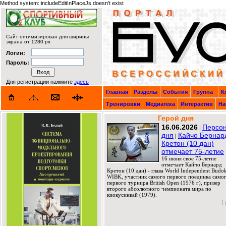
Method system::includeEditInPlaceJs doesn't exist
Сайт оптимизирован для ширины
экрана от 1280 px
Логин:
Пароль:
Для регистрации нажмите
здесь
Главная
Разделы
События
Группа
К
Тренировки
Медиатека
Интерактив
На
Герой дня
16.06.2026
Персо
|
дня
Кайчо Бернар
|
Кретон (10 дан)
отмечает 75-летие
16 июня свое 75-летие
отмечает Кайчо Бернард
Кретон (10 дан) - глава World Independent Budok
WIBK, участник самого первого поединка само
первого турнира British Open (1976 г), призер
второго абсолютного чемпионата мира по
киокусинкай (1979).
|