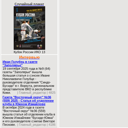
Случайный плакат
Кубок России ИКО 13
Интервью
Иван Голубец в газете
"Заполярье"
19 сентября 2025 года в №9 (64)
газеты "Заполярье" вышла
большая статья о сэнсее Иване
Николаевиче Голубце -
руководителе отделения "Синдо-
Бусидо" в г. Воркута, региональном
представителе ВКО в республике
Коми.
| Главный_редактор | 4825
Газета "Восточный округ" №36
(559) 2025 - Статья об отделении
клуба в Южном Измайлове
В октябре 2024 годв в газете
"Восточный округ" №36 (559)
вышла статья об отделении клуба в
Южном Измайлове "Бусидо-Южка"
и его руководителе сэмпае Викторе
Пескове.
| Главный_редактор | 4186