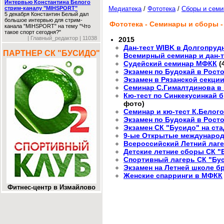
Интервью Константина Белого
стрим-каналу "MIHSPORT"
Медиатека
/
Фототека
/
Сборы и сем
5 декабря Константин Белый дал
большое интервью для стрим-
Фототека - Семинары и сборы -
канала "MIHSPORT" на тему "Что
такое спорт сегодня?"
| Главный_редактор | 11038
2015
Дан-тест WIBK в Долгопруд
ПАРТНЕР СК "БУСИДО"
Всемирный семинар и дан-
Судейский семинар МФКК
(
Экзамен по Будокай в Росто
Экзамен в Рязанской секци
Семинар С.Гималтдинова в 
Кю-тест по Синкекусинкай 
фото)
Семинар и кю-тест К.Белог
Экзамен по Будокай в Росто
Экзамен СК "Бусидо" на ст
9-ые Открытые междунаро
Всероссийский Летний лаге
Детские летние сборы СК "
Спортивный лагерь СК "Буси
Экзамен на Летней школе б
Женские спарринги в МФКК
Фитнес-центр в Измайлово