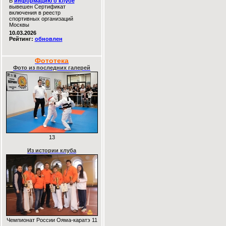
В
информацию о клубе
вывешен Сертификат
включения в реестр
спортивных организаций
Москвы
10.03.2026
Рейтинг:
обновлен
Фототека
Фото из последних галерей
13
Из истории клуба
Чемпионат России Ояма-каратэ 11