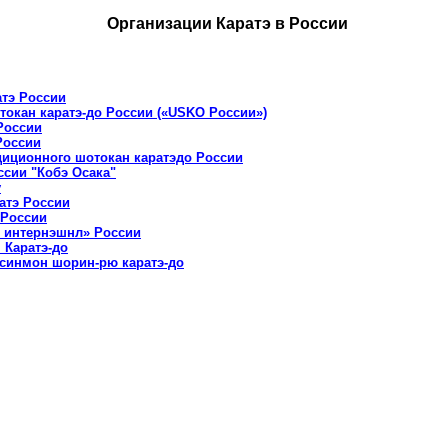
Организации Каратэ в России
тэ России
токан каратэ-до России («USKO России»)
России
России
иционного шотокан каратэдо России
ссии "Кобэ Осака"
у
атэ России
 России
о интернэшнл» России
 Каратэ-до
синмон шорин-рю каратэ-до