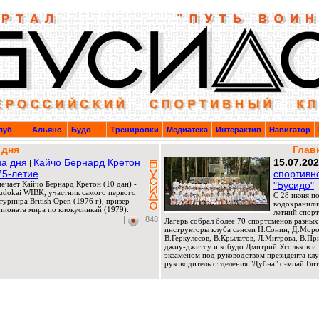
луб
Альянс
Будо
Тренировки
Медиатека
Интерактив
Навигатор
 дня
Глав
а дня
Кайчо Бернард Кретон
15.07.20
|
75-летие
спортивн
мечает Кайчо Бернард Кретон (10 дан) -
"Бусидо"
Budokai WIBK, участник самого первого
C 28 июня по
урнира British Open (1976 г), призер
водохранили
ионата мира по киокусинкай (1979).
летний спорт
|
| 848
Лагерь собрал более 70 спортсменов разных
инструкторы клуба сэнсеи Н.Сонин, Д.Мороз
В.Геркулесов, В.Крылатов, Л.Митрова, В.П
джиу-джитсу и кобудо Дмитрий Угольков и 
экзаменом под руководством президента клу
руководитель отделения "Дубна" сэмпай Вит