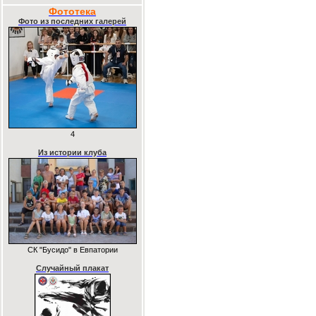
Фототека
Фото из последних галерей
4
Из истории клуба
СК "Бусидо" в Евпатории
Случайный плакат