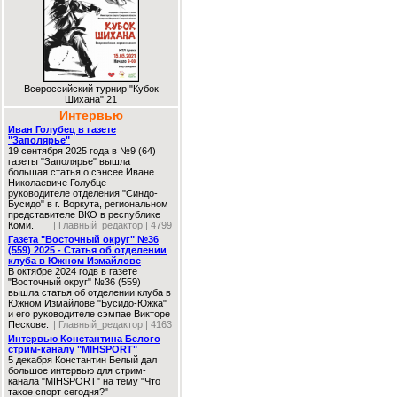
Всероссийский турнир "Кубок
Шихана" 21
Интервью
Иван Голубец в газете
"Заполярье"
19 сентября 2025 года в №9 (64)
газеты "Заполярье" вышла
большая статья о сэнсее Иване
Николаевиче Голубце -
руководителе отделения "Синдо-
Бусидо" в г. Воркута, региональном
представителе ВКО в республике
Коми.
| Главный_редактор | 4799
Газета "Восточный округ" №36
(559) 2025 - Статья об отделении
клуба в Южном Измайлове
В октябре 2024 годв в газете
"Восточный округ" №36 (559)
вышла статья об отделении клуба в
Южном Измайлове "Бусидо-Южка"
и его руководителе сэмпае Викторе
Пескове.
| Главный_редактор | 4163
Интервью Константина Белого
стрим-каналу "MIHSPORT"
5 декабря Константин Белый дал
большое интервью для стрим-
канала "MIHSPORT" на тему "Что
такое спорт сегодня?"