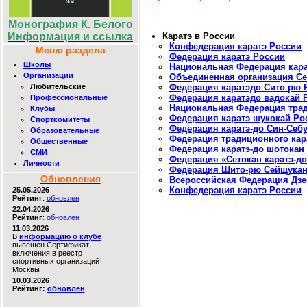
Монография К. Белого
Каратэ в России
Информация и ссылка
Конфедерация каратэ России
Меню раздела
Федерация каратэ России
Школы
Национальная Федерация кара
Организации
Объединенная организация Се
Любительские
Федерация каратэдо Сито рю 
Федерация каратэдо вадокай 
Профессиональные
Национальная Федерация трад
Клубы
Федерация каратэ шукокай Ро
Спорткомитеты
Федерация каратэ-до Син-Себ
Образовательные
Федерация традиционного кар
Общественные
Федерация каратэ-до шотокан
СМИ
Федерация «Сетокан каратэ-д
Личности
Федерация Шито-рю Сейщукан
Обновления
Всероссийская Федерация Дзе
Конфедерация каратэ России
25.05.2026
Рейтинг
:
обновлен
22.04.2026
Рейтинг
:
обновлен
11.03.2026
В
информацию о клубе
вывешен Сертификат
включения в реестр
спортивных организаций
Москвы
10.03.2026
Рейтинг:
обновлен