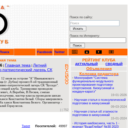
Поиск по сайту:
Поиск по Интернету:
Поиск
Facebook
Twitter
ная тема
РЕЙТИНГ КЛУБА
АКТУАЛЬНЫЙ
СВОДНЫЙ
26
Главная тема
Летний
|
|
Объявления
о-патриотический лагерь СК
Колонка редактора
-
Монография "Система
 12 июля на острове "А" Иваньковского
функционально-модульного
ща (г. Дубна) прошел 8-ой традиционный
проектирования подготовки
ивно-патриотический лагерь СК "Бусидо".
спортсменов. Киокусинкай и
 секций клуба. Тренировки проводили
нокдаун-каратэ"
евич, А.Вирабян, В.Песков, сэмпаи
19-01-2026
риходченко, мастер-классы проводили шихан
ханси Константин Белый. Сборы завершились
-
Научная статья о психологической
ба ханси Константина Белого. Организатор -
подготовке в киокусинкай
алий Геркулесов.
09-03-2024
|
| 752
-
Научная статья об этапности
подготовки в киокусинкай
15-01-2024
-
История кикбоксинга, часть 1 -
Tweet
Посетителей:
49997
журнал "БудоГлобал" №30 2023