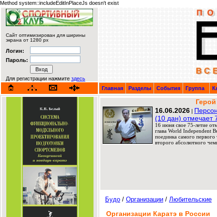
Method system::includeEditInPlaceJs doesn't exist
Сайт оптимизирован для ширины
экрана от 1280 px
Логин:
Пароль:
Для регистрации нажмите
здесь
Главная
Разделы
События
Группа
К
Герой
16.06.2026
Персон
|
(10 дан) отмечает 
16 июня свое 75-летие от
глава World Independent 
поединка самого первого т
второго абсолютного чемп
Будо
/
Организации
/
Любительские
Организации Каратэ в России