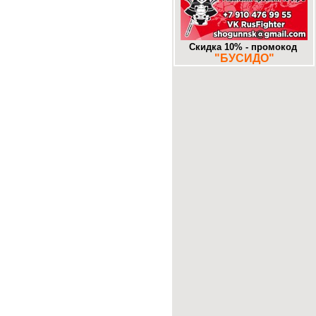
-
Муром. «Знаковое» место.
25-10-2017
-
Додзе большие и маленькие. Часть
16. Алма-Ата. DOJO.KZ
13-10-2017
Скидка 10% - промокод
"БУСИДО"