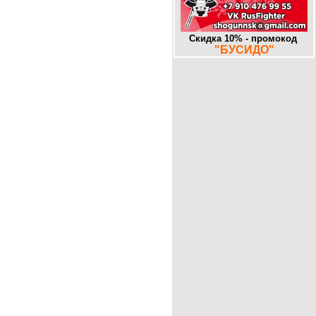
-
Муром. «Знаковое» место.
25-10-2017
-
Додзе большие и маленькие. Часть
16. Алма-Ата. DOJO.KZ
Скидка 10% - промокод
13-10-2017
"БУСИДО"