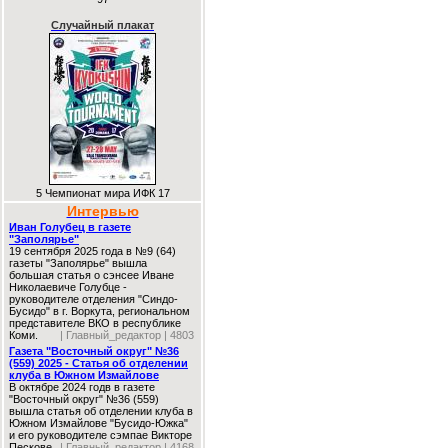
Случайный плакат
5 Чемпионат мира ИФК 17
Интервью
Иван Голубец в газете
"Заполярье"
19 сентября 2025 года в №9 (64)
газеты "Заполярье" вышла
большая статья о сэнсее Иване
Николаевиче Голубце -
руководителе отделения "Синдо-
Бусидо" в г. Воркута, региональном
представителе ВКО в республике
Коми.
| Главный_редактор | 4803
Газета "Восточный округ" №36
(559) 2025 - Статья об отделении
клуба в Южном Измайлове
В октябре 2024 годв в газете
"Восточный округ" №36 (559)
вышла статья об отделении клуба в
Южном Измайлове "Бусидо-Южка"
и его руководителе сэмпае Викторе
Пескове.
| Главный_редактор | 4168