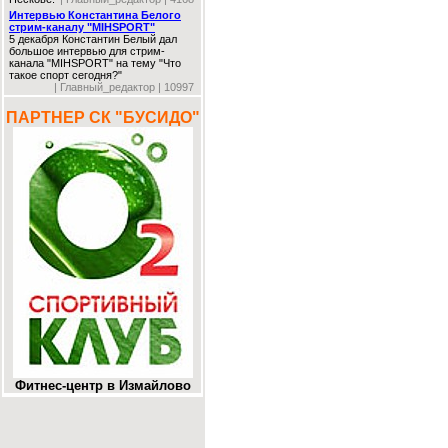
Интервью Константина Белого
стрим-каналу "MIHSPORT"
5 декабря Константин Белый дал
большое интервью для стрим-
канала "MIHSPORT" на тему "Что
такое спорт сегодня?"
| Главный_редактор | 10997
ПАРТНЕР СК "БУСИДО"
Фитнес-центр в Измайлово