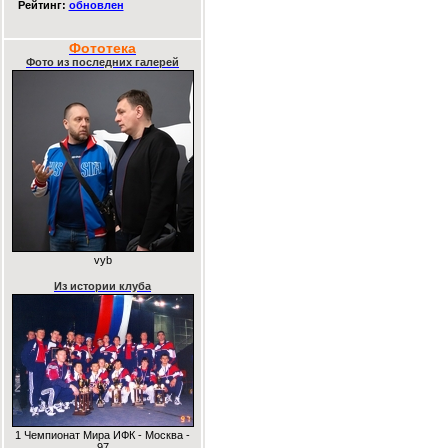
Рейтинг:
обновлен
Фототека
Фото из последних галерей
vyb
Из истории клуба
1 Чемпионат Мира ИФК - Москва -
97