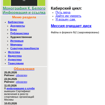
Кабирский цикл:
Монография К. Белого
Путь меча
Информация и ссылка
Дайте им умереть
Меню раздела
Я возьму сам
Библиотека
Мессия очищает диск
Документы
Будо
Файлы в формате fb2 (заархивированы)
Публицистика
Художественная
Интервью
Мемуары
Советуем приобрести
Фототека
Видеотека
Аудиотека
Трансляции
Обновления
25.05.2026
Рейтинг
:
обновлен
22.04.2026
Рейтинг
:
обновлен
11.03.2026
В
информацию о клубе
вывешен Сертификат
включения в реестр
спортивных организаций
Москвы
10.03.2026