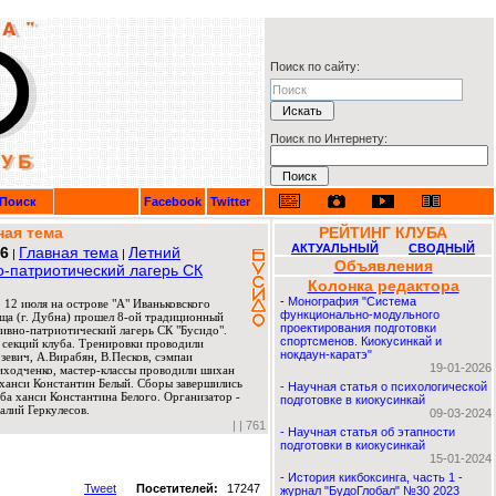
Поиск по сайту:
Поиск по Интернету:
Поиск
Facebook
Twitter
ная тема
РЕЙТИНГ КЛУБА
АКТУАЛЬНЫЙ
СВОДНЫЙ
26
Главная тема
Летний
|
|
Объявления
о-патриотический лагерь СК
Колонка редактора
-
Монография "Система
 12 июля на острове "А" Иваньковского
функционально-модульного
ща (г. Дубна) прошел 8-ой традиционный
проектирования подготовки
ивно-патриотический лагерь СК "Бусидо".
спортсменов. Киокусинкай и
 секций клуба. Тренировки проводили
нокдаун-каратэ"
евич, А.Вирабян, В.Песков, сэмпаи
19-01-2026
риходченко, мастер-классы проводили шихан
ханси Константин Белый. Сборы завершились
-
Научная статья о психологической
ба ханси Константина Белого. Организатор -
подготовке в киокусинкай
алий Геркулесов.
09-03-2024
|
| 761
-
Научная статья об этапности
подготовки в киокусинкай
15-01-2024
-
История кикбоксинга, часть 1 -
Tweet
Посетителей:
17247
журнал "БудоГлобал" №30 2023