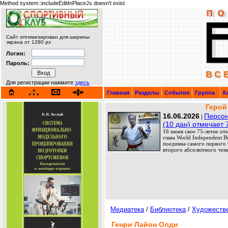
Method system::includeEditInPlaceJs doesn't exist
Сайт оптимизирован для ширины
экрана от 1280 px
Логин:
Пароль:
Для регистрации нажмите
здесь
Главная
Разделы
События
Группа
К
Герой
16.06.2026
Персон
|
(10 дан) отмечает 
16 июня свое 75-летие от
глава World Independent 
поединка самого первого т
второго абсолютного чемп
Медиатека
/
Библиотека
/
Художеств
Генри Лайон Олди