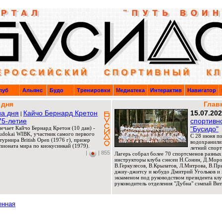
луб
Альянс
Будо
Тренировки
Медиатека
Интерактив
Навигатор
 дня
Глав
а дня
Кайчо Бернард Кретон
15.07.20
|
75-летие
спортивн
мечает Кайчо Бернард Кретон (10 дан) -
"Бусидо"
Budokai WIBK, участник самого первого
C 28 июня по
урнира British Open (1976 г), призер
водохранили
ионата мира по киокусинкай (1979).
летний спорт
|
| 855
Лагерь собрал более 70 спортсменов разных
инструкторы клуба сэнсеи Н.Сонин, Д.Мороз
В.Геркулесов, В.Крылатов, Л.Митрова, В.П
джиу-джитсу и кобудо Дмитрий Угольков и 
экзаменом под руководством президента клу
руководитель отделения "Дубна" сэмпай Вит
енная