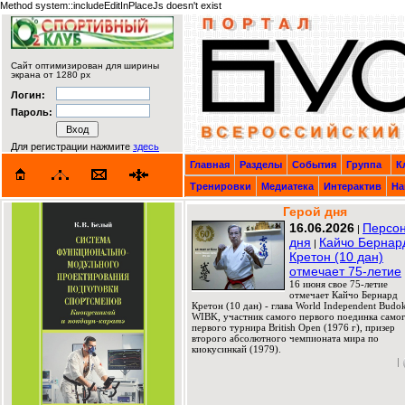
Method system::includeEditInPlaceJs doesn't exist
Сайт оптимизирован для ширины
экрана от 1280 px
Логин:
Пароль:
Для регистрации нажмите
здесь
Главная
Разделы
События
Группа
К
Тренировки
Медиатека
Интерактив
На
Герой дня
16.06.2026
Персо
|
дня
Кайчо Бернар
|
Кретон (10 дан)
отмечает 75-летие
16 июня свое 75-летие
отмечает Кайчо Бернард
Кретон (10 дан) - глава World Independent Budok
WIBK, участник самого первого поединка само
первого турнира British Open (1976 г), призер
второго абсолютного чемпионата мира по
киокусинкай (1979).
|