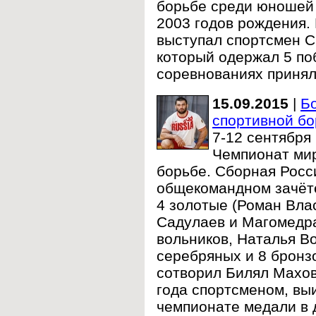
борьбе среди юношей 
2003 годов рождения.
выступал спортсмен С
который одержал 5 по
соревнованиях принял
15.09.2015
|
Б
спортивной бо
7-12 сентября
Чемпионат мир
борьбе.
Сборная Росси
общекомандном зачёте
4 золотые (
Роман Влас
Садулаев и Магомедр
вольников, Наталья В
серебряных и 8 брон
сотворил Билял Махо
года спортсменом,
вы
чемпионате медали в 