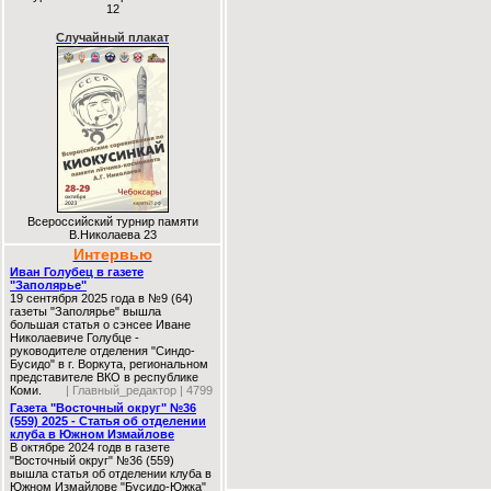
12
Случайный плакат
Всероссийский турнир памяти
В.Николаева 23
Интервью
Иван Голубец в газете
"Заполярье"
19 сентября 2025 года в №9 (64)
газеты "Заполярье" вышла
большая статья о сэнсее Иване
Николаевиче Голубце -
руководителе отделения "Синдо-
Бусидо" в г. Воркута, региональном
представителе ВКО в республике
Коми.
| Главный_редактор | 4799
Газета "Восточный округ" №36
(559) 2025 - Статья об отделении
клуба в Южном Измайлове
В октябре 2024 годв в газете
"Восточный округ" №36 (559)
вышла статья об отделении клуба в
Южном Измайлове "Бусидо-Южка"