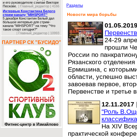
и его руководителе сэмпае Викторе
Разделы
Пескове.
| Главный_редактор | 4166
Интервью Константина Белого
Новости мира борьбы
стрим-каналу "MIHSPORT"
5 декабря Константин Белый дал
большое интервью для стрим-
01.05.201
канала "MIHSPORT" на тему "Что
такое спорт сегодня?"
Первенств
| Главный_редактор | 10993
24-29 апр
ПАРТНЕР СК "БУСИДО"
прошли Че
России по панкратион
Рязанского отделения
Ермишина, с которыми
области, успешно выс
завоевав первое, втор
Первенстве и третье в
12.11.2017
"Роль В.Ощ
классифика
Фитнес-центр в Измайлово
На XIV Все
практической конфере