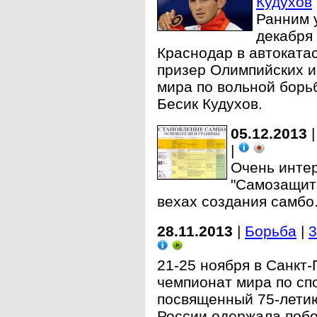
Кудухов
Ранним 
декабря 
Краснодар в автоката
призер Олимпийских и
мира по вольной борьб
Бесик Кудухов.
05.12.2013
|
Очень инте
"Самозащита
вехах создания самбо
28.11.2013
|
Борьба
|
3
21-25 ноября в Санкт
чемпионат мира по сп
посвященный 75-летию
России одержала поб