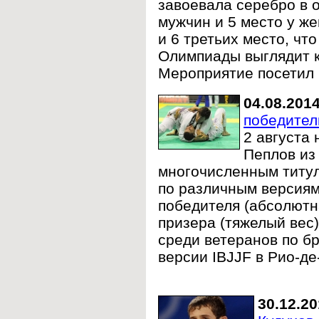
завоевала серебро в 
мужчин и 5 место у же
и 6 третьих место, чт
Олимпиады выглядит к
Мероприятие посетил 
04.08.201
победител
2 августа
Пеплов из
многочисленным титу
по различным версиям
победителя (абсолютн
призера (тяжелый вес
среди ветеранов по б
версии IBJJF в Рио-д
30.12.2