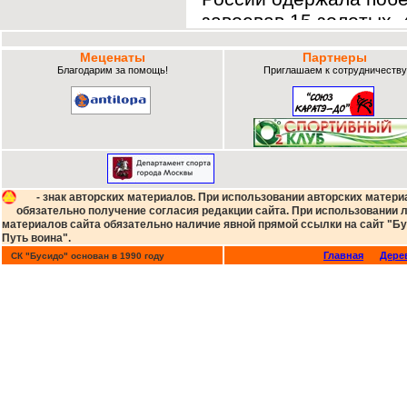
завоевав 15 золотых,
наград в 27 категория
Меценаты
Партнеры
Президент РФ В.В.Пут
Благодарим за помощь!
Приглашаем к сотрудничеству
23.09.2013
|
спортивной 
Буквально ч
возвращени
олимпийского статуса
- знак авторских материалов. При использовании авторских матери
прошел Чемпионат мир
обязательно получение согласия редакции сайта. При использовании
материалов сайта обязательно наличие явной прямой ссылки на сайт "Бу
женской борьбе. Росси
Путь воина".
серебряные и 4 бронз
Главная
Дере
СК "Бусидо" основан в 1990 году
классиков, второй у в
22.09.2013
|
Б
по боевому с
21 сентября,
Кубка России
Федерация самбо Росс