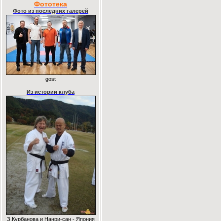
Фототека
Фото из последних галерей
gost
Из истории клуба
З.Курбанова и Нанри-сан - Япония