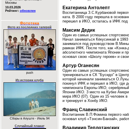
Москвы
Екатерина Антолепт
10.03.2026
Рейтинг:
обновлен
Воспитанница З.С.Курбановой первог
ката. В 2000 году перешла в основан
перешел в ИКО, осталась в ИФК под 
Фототека
Фото из последних галерей
Максим Дедик
Один из самых успешных спортсмено
Начал заниматься Кёкусинкай в 1993
занимался под руководством В.Миньк
рамках ИФК. После того, как «Кэнка
абсолютного чемпионата Японии и пр
основал свою «Школу героев» и свои 
Артур Оганесян
Один из самых успешных спортсменов
push
тренироваться в СК "Бусидо" в Центр
которой начинали заниматься О.Лукь
Из истории клуба
покинул ИФК и перешел в ИКО, где до
чемпионата Европы ИКО, серебряный 
Японии ИКО. 3 место на Кубке Амери
мира ИКО (07). Один из 15 человек в
и тренирует в Хонбу ИКО.
Франц Славинский
Воспитанник В.П.Фомина первого наб
Сборы в Алуште - Июль 94
основал клуб «Тэнсин-Банзай», рабо
Случайный плакат
Владимир Теплотанских