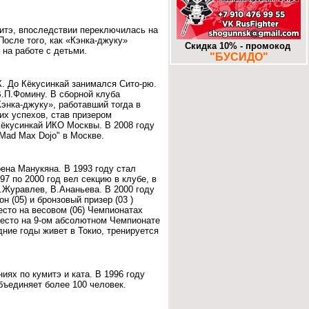
-
Муром. «Знаковое» место.
25-10-2017
-
Додзе большие и маленькие. Часть
митэ, впоследствии переключилась на
16. Алма-Ата. DOJO.KZ
После того, как «Кэнка-джуку»
13-10-2017
Скидка 10% - промокод
на работе с детьми.
"БУСИДО"
. До Кёкусинкай занимался Сито-рю.
В.П.Фомину. В сборной клуба
энка-джуку», работавший тогда в
их успехов, став призером
Кёкусинкай ИКО Москвы. В 2008 году
Mad Max Dojo" в Москве.
ена Манукяна. В 1993 году стал
7 по 2000 год вел секцию в клубе, в
.Журавлев, В.Ананьева. В 2000 году
 (05) и бронзовый призер (03 )
есто на весовом (06) Чемпионатах
место на 9-ом абсолютном Чемпионате
дние годы живет в Токио, тренируется
ях по кумитэ и ката. В 1996 году
бъединяет более 100 человек.