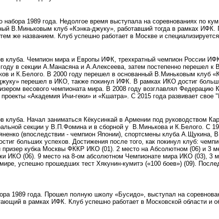
о набора 1989 года. Недолгое время выступала на соревнованиях по ку
ный В.Миньковым клуб «Кэнка-джуку», работавший тогда в рамках ИФК. 
тем же названием. Клуб успешно работает в Москве и специализируется 
в клуба. Чемпион мира и Европы ИФК, трехкратный чемпион России ИФК
 году в секции А.Манасяна и А.Алексеева, затем постепенно перешел к 
ов и К.Белого. В 2000 году перешел в основанный В.Миньковым клуб «К
-джуку» перешел в ИКО, также покинул ИФК. В рамках ИКО достиг больш
изером весового чемпионата мира. В 2008 году возглавлял Федерацию 
проекты «Академия Ичи-геки» и «Кшатра». С 2015 года развивает свое "
 клуба. Начал заниматься Кёкусинкай в Армении под руководством Кар
альной секции у В.П.Фомина и в сборной у В.Минькова и К.Белого. С 199
яненко (впоследствии - чемпион Японии), спортсмены клуба А.Щукина, В
стиг больших успехов. Достижения после того, как покинул клуб: чемпион
призер кубка Москвы ФККР ИКО (01). 2 место на Абсолютном (06) и 3 м
ки ИКО (06). 9 место на 8-ом абсолютном Чемпионате мира ИКО (03), 3 
 мире, успешно прошедших тест Хякунин-кумитэ («100 боев») (09). После
ора 1989 года. Прошел полную школу «Бусидо», выступал на соревновани
тающий в рамках ИФК. Клуб успешно работает в Московской области и о