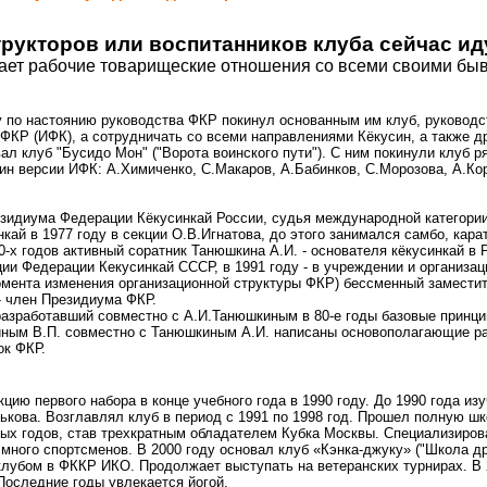
трукторов или воспитанников клуба сейчас ид
ает рабочие товарищеские отношения со всеми своими бы
у по настоянию руководства ФКР покинул основанным им клуб, руководс
ФКР (ИФК), а сотрудничать со всеми направлениями Кёкусин, а также д
вал клуб "Бусидо Мон" ("Ворота воинского пути"). С ним покинули клуб р
ин версии ИФК: А.Химиченко, С.Макаров, А.Бабинков, С.Морозова, А.Ко
зидиума Федерации Кёкусинкай России, судья международной категории
кай в 1977 году в секции О.В.Игнатова, до этого занимался самбо, кара
-х годов активный соратник Танюшкина А.И. - основателя кёкусинкай в Р
ции Федерации Кекусинкай СССР, в 1991 году - в учреждении и организа
момента изменения организационной структуры ФКР) бессменный заместит
- член Президиума ФКР.
азработавший совместно с А.И.Танюшкиным в 80-е годы базовые принци
иным В.П. совместно с Танюшкиным А.И. написаны основополагающие ра
ок ФКР.
цию первого набора в конце учебного года в 1990 году. До 1990 года из
нькова. Возглавлял клуб в период с 1991 по 1998 год. Прошел полную ш
-ых годов, став трехкратным обладателем Кубка Москвы. Специализиров
много спортсменов. В 2000 году основал клуб «Кэнка-джуку» ("Школа др
клубом в ФККР ИКО. Продолжает выступать на ветеранских турнирах. В
Последние годы увлекается йогой.