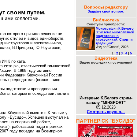
06-01-2024
Вопросы редактору
-
Интервью К.Белого стрим-каналу
ут своим путем.
"MIHSPORT"
Задайте свой вопрос
06-12-2023
вшими коллегами.
Библиотека
-
Статья про патриотизм в спорте в
журнале "Военные знания" ДОСААФ
Советуем приобрести:
России
Монография К.Белого
21-09-2023
"Система многолетней
тво которого приняло решение не
подготовки в
-
Научная статья о возрасте
ругих стилей и видов единоборств.
киокусинкай. Спорт и
максимально спортивной
яд инструкторов и воспитанников,
традиции"
|
реализации
Изд-во "Спорт", 2023
ролев, В.Прищепа, Ю.Неустроев,
15-08-2023
-
Монография "Система многолетней
1
|
2
|
3
|
4
|
5
подготовки в киокусинкай. Спорт и
Видеотека
традиции"
 ИФК по ката.
Видео последних поступлений
01-07-2023
тэ сито-рю, атлетической гимнастикой,
-
Научная статья о показателях
оссии. В 1989 году активно
специальной выносливости и
ции Федерации Кёкусинкай России
нагрузки
ель председателя (позже - вице-
02-03-2023
-
Доклад по спортивно-
пы подготовки и преподавания
патриотическому воспитанию
18-11-2022
боты, которые впоследствии легли в
-
Научная статья по индикаторам
Интервью К.Белого стрим-
эффективности соревновательной
каналу "MIHSPORT"
деятельности
05.12.2023
19-10-2022
Смотреть крупно...
учал Кёкусинкай вместе с К.Белым у
-
Додзе большие и маленькие. Часть
колу «Бусидо». Успешно выступал на
17. Нововоронеж. Донские самураи
ПАРТНЕР СК "БУСИДО"
12-08-2018
ался на спортивной работе,
аки"), работавший тогда в рамках
-
Футбол. Справедливость и
милосердие
 2007 году победил на Всемирном
02-07-2018