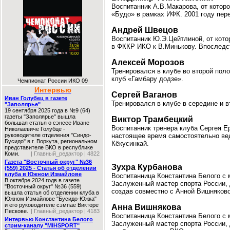
Воспитанник А.В.Макарова, от которо
«Будо» в рамках ИФК. 2001 году пе
Андрей Швецов
Воспитанник Ю.Э.Цейтлиной, от кото
в ФККР ИКО к В.Минькову. Впоследст
Алексей Морозов
Тренировался в клубе во второй поло
клуб «Гамбару додзе».
Чемпионат России ИКО 09
Интервью
Сергей Ваганов
Иван Голубец в газете
Тренировался в клубе в середине и в
"Заполярье"
19 сентября 2025 года в №9 (64)
газеты "Заполярье" вышла
Виктор Трамбецкий
большая статья о сэнсее Иване
Воспитанник тренера клуба Сергея Е
Николаевиче Голубце -
руководителе отделения "Синдо-
настоящее время самостоятельно вед
Бусидо" в г. Воркута, региональном
Кёкусинкай.
представителе ВКО в республике
Коми.
| Главный_редактор | 4822
Газета "Восточный округ" №36
Зухра Курбанова
(559) 2025 - Статья об отделении
клуба в Южном Измайлове
Воспитанница Константина Белого с м
В октябре 2024 годв в газете
Заслуженный мастер спорта России, д
"Восточный округ" №36 (559)
создав совместно с Анной Вишняково
вышла статья об отделении клуба в
Южном Измайлове "Бусидо-Южка"
и его руководителе сэмпае Викторе
Анна Вишнякова
Пескове.
| Главный_редактор | 4183
Воспитанница Константина Белого с м
Интервью Константина Белого
Заслуженный мастер спорта России, 
стрим-каналу "MIHSPORT"