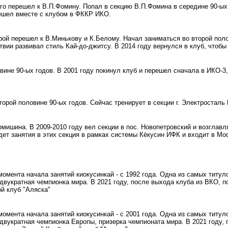
го перешел к В.П.Фомину. Попал в секцию В.П.Фомина в середине 90-ых 
решел вместе с клубом в ФККР ИКО.
рой перешел к В.Минькову и К.Белому. Начал заниматься во второй поло
вии развивал стиль Кай-до-джитсу. В 2014 году вернулся в клуб, чтобы
вине 90-ых годов. В 2001 году покинул клуб и перешел сначала в ИКО-3
торой половине 90-ых годов. Сейчас тренирует в секции г. Электросталь
рмишина. В 2009-2010 году вел секции в пос. Новопетровский и возглав
ет занятия в этих секция в рамках системы Кёкусин ИФК и входит в М
омента начала занятий киокусинкай - с 1992 года. Одна из самых титул
вукратная чемпионка мира. В 2021 году, после выхода клуба из ВКО, п
й клуб "Аляска"
омента начала занятий киокусинкай - с 2001 года. Одна из самых титул
двукратная чемпионка Европы, призерка чемпионата мира. В 2021 году, 