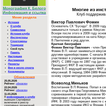
Монография К. Белого
Многие из инс
Информация и ссылка
Клуб поддержив
Меню раздела
Виктор Павлович Фомин
История
Основатель СК "Бусидо". В 2009 год
О клубе
замыкаться только в рамках Кёкусин 
Cимволика
Вскоре после этого в 2009 году осно
История клуба
специализировавшихся на ката Кёкус
Инструкторы
В.Пантелеев и ряд других.
Спортсмены
Краткая биография
Традиции
Фомин Виктор Павлович
- член Пре
Свой путь
Фомин В.П. начал заниматься кёкусин
Память
другими единоборствами. С начала 80
Настоящее
участвовал в учреждении и организа
Достижения
(ФКР). С 1989 года по 1997 год (до 
Проекты
Президент) ФКР. В настоящее время 
Вне и около спорта
Фомин В.П. ведущий методист ФКР, р
Координаты
кёкусинкай. В период 1984-1989 Фом
основу серии методических разработ
Обновления
25.05.2026
Всеволод Миньков
Рейтинг
:
обновлен
Воспитанник В.П.Фомина. Попал в сек
22.04.2026
Рейтинг
:
обновлен
своего отца Виктора Георгиевича Ми
11.03.2026
соревнованиях в первой половине 90
В
информацию о клубе
тренировал сборные клуба, воспитал 
вывешен Сертификат
ИФК. В 2003 году перешел вместе с 
включения в реестр
ветеранском турнире ИКО в Японии. 
спортивных организаций