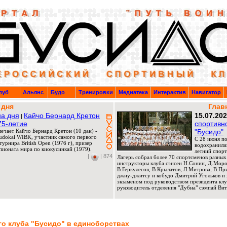
луб
Альянс
Будо
Тренировки
Медиатека
Интерактив
Навигатор
 дня
Глав
а дня
Кайчо Бернард Кретон
15.07.20
|
75-летие
спортивн
мечает Кайчо Бернард Кретон (10 дан) -
"Бусидо"
Budokai WIBK, участник самого первого
C 28 июня по
урнира British Open (1976 г), призер
водохранили
ионата мира по киокусинкай (1979).
летний спорт
|
| 874
Лагерь собрал более 70 спортсменов разных
инструкторы клуба сэнсеи Н.Сонин, Д.Мороз
В.Геркулесов, В.Крылатов, Л.Митрова, В.П
джиу-джитсу и кобудо Дмитрий Угольков и 
экзаменом под руководством президента клу
руководитель отделения "Дубна" сэмпай Вит
го клуба "Бусидо" в единоборствах