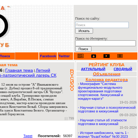
Поиск по сайту:
Поиск по Интернету:
Поиск
Facebook
Twitter
ная тема
РЕЙТИНГ КЛУБА
АКТУАЛЬНЫЙ
СВОДНЫЙ
26
Главная тема
Летний
|
|
Объявления
о-патриотический лагерь СК
Колонка редактора
-
Монография "Система
 12 июля на острове "А" Иваньковского
функционально-модульного
ща (г. Дубна) прошел 8-ой традиционный
проектирования подготовки
ивно-патриотический лагерь СК "Бусидо".
спортсменов. Киокусинкай и
 секций клуба. Тренировки проводили
нокдаун-каратэ"
евич, А.Вирабян, В.Песков, сэмпаи
19-01-2026
риходченко, мастер-классы проводили шихан
ханси Константин Белый. Сборы завершились
-
Научная статья о психологической
ба ханси Константина Белого. Организатор -
подготовке в киокусинкай
алий Геркулесов.
09-03-2024
|
| 799
-
Научная статья об этапности
подготовки в киокусинкай
15-01-2024
-
История кикбоксинга, часть 1 -
Tweet
Посетителей:
56397
журнал "БудоГлобал" №30 2023