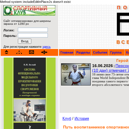
Method system::includeEditInPlaceJs doesn't exist
Сайт оптимизирован для ширины
экрана от 1280 px
Логин:
Пароль:
Для регистрации нажмите
здесь
Главная
Разделы
События
Группа
К
Герой
16.06.2026
Персон
|
(10 дан) отмечает 
16 июня свое 75-летие от
глава World Independent 
поединка самого первого т
второго абсолютного чемп
Клуб
/
История
Путь воспитанников спортивно