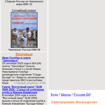
Сборная России на Чемпионате
мира КВЮ 15
Случайный плакат
Чемпионат России ИФК 09
Интервью
Иван Голубец в газете
"Заполярье"
19 сентября 2025 года в №9 (64)
газеты "Заполярье" вышла
большая статья о сэнсее Иване
Николаевиче Голубце -
руководителе отделения "Синдо-
Бусидо" в г. Воркута, региональном
представителе ВКО в республике
Коми.
| Главный_редактор | 4799
Газета "Восточный округ" №36
(559) 2025 - Статья об отделении
клуба в Южном Измайлове
Будо
/
Школы
/
Русские БИ
В октябре 2024 годв в газете
"Восточный округ" №36 (559)
вышла статья об отделении клуба в
Святорусское богатырство
Южном Измайлове "Бусидо-Южка"