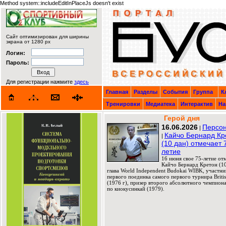
Method system::includeEditInPlaceJs doesn't exist
Сайт оптимизирован для ширины
экрана от 1280 px
Логин:
Пароль:
Для регистрации нажмите
здесь
Главная
Разделы
События
Группа
К
Тренировки
Медиатека
Интерактив
На
Герой дня
16.06.2026
Персон
|
Кайчо Бернард Кр
|
(10 дан) отмечает 
летие
16 июня свое 75-летие от
Кайчо Бернард Кретон (10
глава World Independent Budokai WIBK, участни
первого поединка самого первого турнира Briti
(1976 г), призер второго абсолютного чемпион
по киокусинкай (1979).