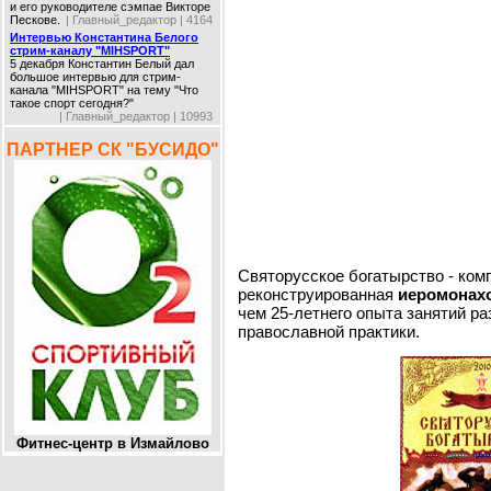
и его руководителе сэмпае Викторе
Пескове.
| Главный_редактор | 4164
Интервью Константина Белого
стрим-каналу "MIHSPORT"
5 декабря Константин Белый дал
большое интервью для стрим-
канала "MIHSPORT" на тему "Что
такое спорт сегодня?"
| Главный_редактор | 10993
ПАРТНЕР СК "БУСИДО"
Святорусское богатырство - ком
реконструированная
иеромонах
чем 25-летнего опыта занятий р
православной практики.
Фитнес-центр в Измайлово