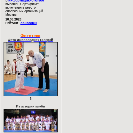
В
информацию о клубе
вывешен Сертификат
включения в реестр
спортивных организаций
Москвы
10.03.2026
Рейтинг:
обновлен
Фототека
Фото из последних галерей
3
Из истории клуба