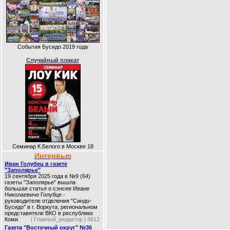
События Бусидо 2019 года
Случайный плакат
Семинар К.Белого в Москве 18
Интервью
Иван Голубец в газете
"Заполярье"
19 сентября 2025 года в №9 (64)
газеты "Заполярье" вышла
большая статья о сэнсее Иване
Николаевиче Голубце -
руководителе отделения "Синдо-
Бусидо" в г. Воркута, региональном
представителе ВКО в республике
Коми.
| Главный_редактор | 4812
Газета "Восточный округ" №36