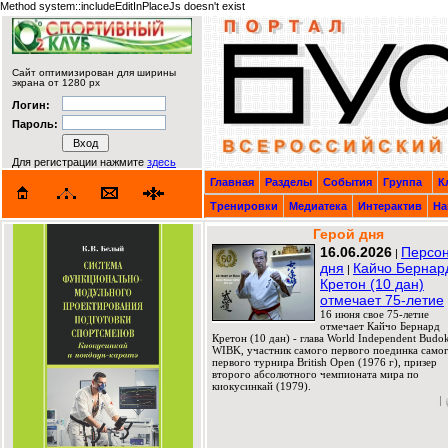
Method system::includeEditInPlaceJs doesn't exist
Сайт оптимизирован для ширины
экрана от 1280 px
Логин:
Пароль:
Для регистрации нажмите
здесь
Главная
Разделы
События
Группа
К
Тренировки
Медиатека
Интерактив
На
Герой дня
16.06.2026
Персо
|
дня
Кайчо Бернар
|
Кретон (10 дан)
отмечает 75-летие
16 июня свое 75-летие
отмечает Кайчо Бернард
Кретон (10 дан) - глава World Independent Budok
WIBK, участник самого первого поединка само
первого турнира British Open (1976 г), призер
второго абсолютного чемпионата мира по
киокусинкай (1979).
|