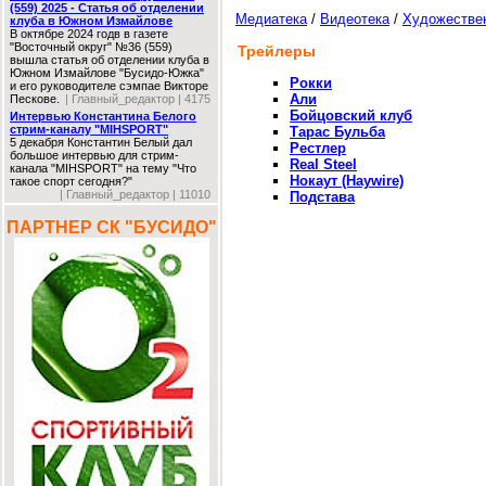
(559) 2025 - Статья об отделении
Медиатека
/
Видеотека
/
Художестве
клуба в Южном Измайлове
В октябре 2024 годв в газете
"Восточный округ" №36 (559)
Трейлеры
вышла статья об отделении клуба в
Южном Измайлове "Бусидо-Южка"
Рокки
и его руководителе сэмпае Викторе
Али
Пескове.
| Главный_редактор | 4175
Бойцовский клуб
Интервью Константина Белого
стрим-каналу "MIHSPORT"
Тарас Бульба
5 декабря Константин Белый дал
Рестлер
большое интервью для стрим-
Real Steel
канала "MIHSPORT" на тему "Что
Нокаут (Haywire)
такое спорт сегодня?"
| Главный_редактор | 11010
Подстава
ПАРТНЕР СК "БУСИДО"