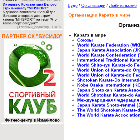
Интервью Константина Белого
Будо
/
Организации
/
Любительские
стрим-каналу "MIHSPORT"
5 декабря Константин Белый дал
Организации Каратэ в мире
большое интервью для стрим-
канала "MIHSPORT" на тему "Что
такое спорт сегодня?"
Организ
| Главный_редактор | 11018
Каратэ в мире
ПАРТНЕР СК "БУСИДО"
Союзы
World Karate Federation (WK
Japan Karate Association (J
World Karate Confederation 
International Traditional Kar
World Shito-ryu Karate-do Fe
World Union of Karate-do Or
World Union of Karate-do Fe
Shotokan Karate-Do Internatio
Kobe Osaka International (KO
Japan Shotokan Karate Assoc
World Shotokan Karate-do A
Международная Федерация
Japan Karate Shoto-renmei (
The World Shotokan Karate-d
The World Karate Accociati
Фитнес-центр в Измайлово