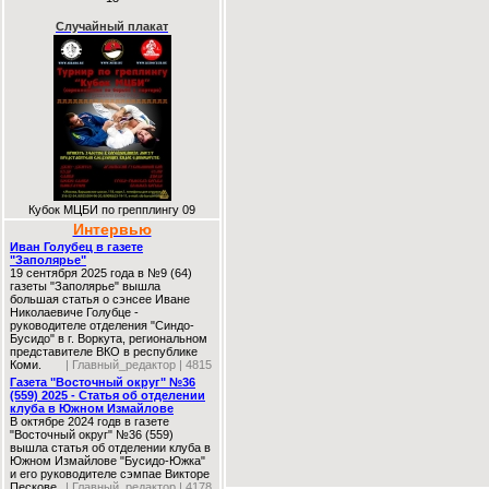
Случайный плакат
Кубок МЦБИ по грепплингу 09
Интервью
Иван Голубец в газете
"Заполярье"
19 сентября 2025 года в №9 (64)
газеты "Заполярье" вышла
большая статья о сэнсее Иване
Николаевиче Голубце -
руководителе отделения "Синдо-
Бусидо" в г. Воркута, региональном
представителе ВКО в республике
Коми.
| Главный_редактор | 4815
Газета "Восточный округ" №36
(559) 2025 - Статья об отделении
клуба в Южном Измайлове
В октябре 2024 годв в газете
"Восточный округ" №36 (559)
вышла статья об отделении клуба в
Южном Измайлове "Бусидо-Южка"
и его руководителе сэмпае Викторе
Пескове.
| Главный_редактор | 4178