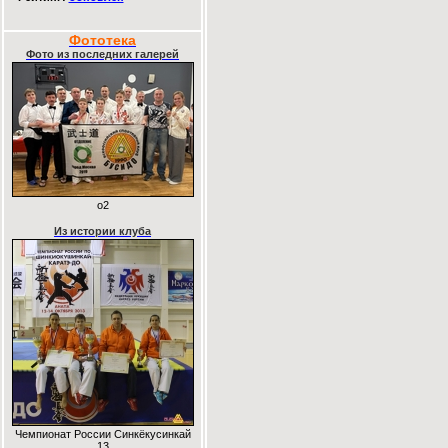
Фототека
Фото из последних галерей
o2
Из истории клуба
Чемпионат России Синкёкусинкай
13