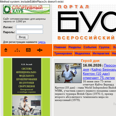
Method system::includeEditInPlaceJs doesn't exist
Сайт оптимизирован для ширины
экрана от 1280 px
Логин:
Пароль:
Для регистрации нажмите
здесь
Главная
Разделы
События
Группа
К
Тренировки
Медиатека
Интерактив
На
Герой дня
16.06.2026
Персо
|
дня
Кайчо Бернар
|
Кретон (10 дан)
отмечает 75-летие
16 июня свое 75-летие
отмечает Кайчо Бернард
Кретон (10 дан) - глава World Independent Budok
WIBK, участник самого первого поединка само
первого турнира British Open (1976 г), призер
второго абсолютного чемпионата мира по
киокусинкай (1979).
|