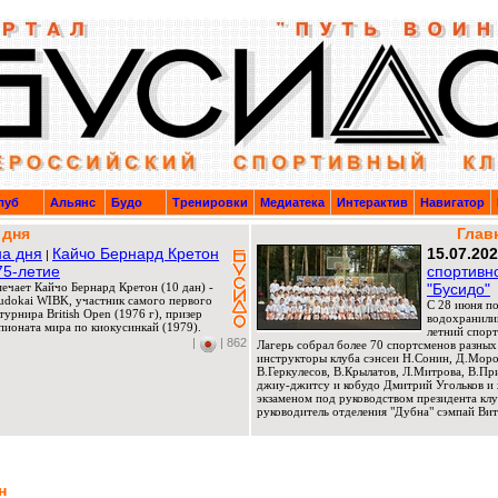
луб
Альянс
Будо
Тренировки
Медиатека
Интерактив
Навигатор
 дня
Глав
а дня
Кайчо Бернард Кретон
15.07.20
|
75-летие
спортивн
мечает Кайчо Бернард Кретон (10 дан) -
"Бусидо"
Budokai WIBK, участник самого первого
C 28 июня по
урнира British Open (1976 г), призер
водохранили
ионата мира по киокусинкай (1979).
летний спорт
|
| 862
Лагерь собрал более 70 спортсменов разных
инструкторы клуба сэнсеи Н.Сонин, Д.Мороз
В.Геркулесов, В.Крылатов, Л.Митрова, В.П
джиу-джитсу и кобудо Дмитрий Угольков и 
экзаменом под руководством президента клу
руководитель отделения "Дубна" сэмпай Вит
н