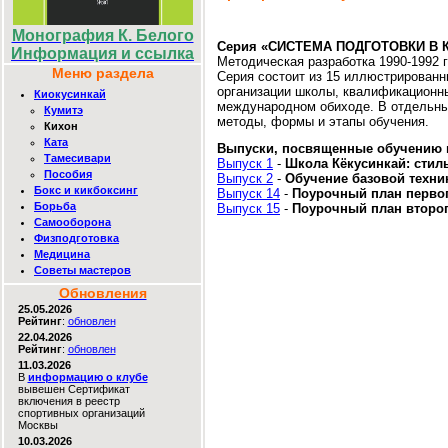
Монография К. Белого
Серия «СИСТЕМА ПОДГОТОВКИ В 
Информация и ссылка
Методическая разработка 1990-1992 г
Меню раздела
Серия состоит из 15 иллюстрированны
организации школы, квалификационны
Киокусинкай
международном обиходе. В отдельны
Кумитэ
методы, формы и этапы обучения.
Кихон
Ката
Выпуски, посвященные обучению 
Тамесивари
Выпуск 1
-
Школа Кёкусинкай: стил
Пособия
Выпуск 2
-
Обучение базовой техни
Бокс и кикбоксинг
Выпуск 14
-
Поурочный план первог
Борьба
Выпуск 15
-
Поурочный план второго
Самооборона
Физподготовка
Медицина
Советы мастеров
Обновления
25.05.2026
Рейтинг
:
обновлен
22.04.2026
Рейтинг
:
обновлен
11.03.2026
В
информацию о клубе
вывешен Сертификат
включения в реестр
спортивных организаций
Москвы
10.03.2026