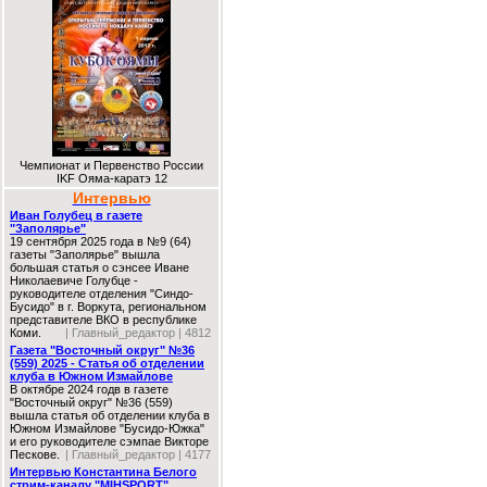
Чемпионат и Первенство России
IKF Ояма-каратэ 12
Интервью
Иван Голубец в газете
"Заполярье"
19 сентября 2025 года в №9 (64)
газеты "Заполярье" вышла
большая статья о сэнсее Иване
Николаевиче Голубце -
руководителе отделения "Синдо-
Бусидо" в г. Воркута, региональном
представителе ВКО в республике
Коми.
| Главный_редактор | 4812
Газета "Восточный округ" №36
(559) 2025 - Статья об отделении
клуба в Южном Измайлове
В октябре 2024 годв в газете
"Восточный округ" №36 (559)
вышла статья об отделении клуба в
Южном Измайлове "Бусидо-Южка"
и его руководителе сэмпае Викторе
Пескове.
| Главный_редактор | 4177
Интервью Константина Белого
стрим-каналу "MIHSPORT"