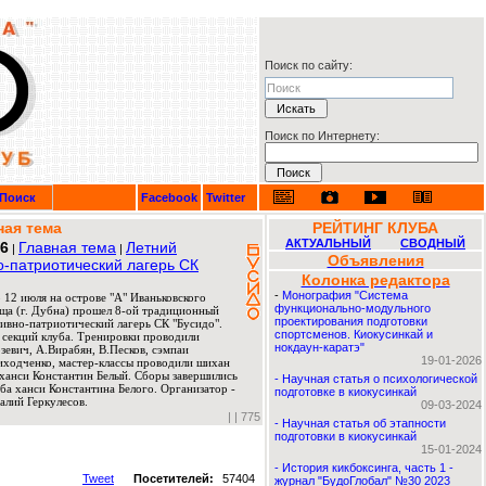
Поиск по сайту:
Поиск по Интернету:
Поиск
Facebook
Twitter
ная тема
РЕЙТИНГ КЛУБА
АКТУАЛЬНЫЙ
СВОДНЫЙ
26
Главная тема
Летний
|
|
Объявления
о-патриотический лагерь СК
Колонка редактора
-
Монография "Система
 12 июля на острове "А" Иваньковского
функционально-модульного
ща (г. Дубна) прошел 8-ой традиционный
проектирования подготовки
ивно-патриотический лагерь СК "Бусидо".
спортсменов. Киокусинкай и
 секций клуба. Тренировки проводили
нокдаун-каратэ"
евич, А.Вирабян, В.Песков, сэмпаи
19-01-2026
риходченко, мастер-классы проводили шихан
ханси Константин Белый. Сборы завершились
-
Научная статья о психологической
ба ханси Константина Белого. Организатор -
подготовке в киокусинкай
алий Геркулесов.
09-03-2024
|
| 775
-
Научная статья об этапности
подготовки в киокусинкай
15-01-2024
-
История кикбоксинга, часть 1 -
Tweet
Посетителей:
57404
журнал "БудоГлобал" №30 2023