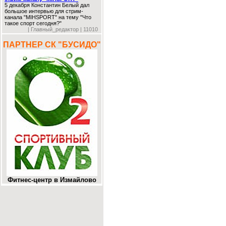
5 декабря Константин Белый дал
большое интервью для стрим-
канала "MIHSPORT" на тему "Что
такое спорт сегодня?"
| Главный_редактор | 11010
ПАРТНЕР СК "БУСИДО"
Фитнес-центр в Измайлово