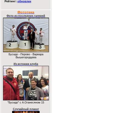
Рейтинг:
обновлен
Фототека
Фото из последних галерей
Бусидо - Перово - Варвара
Вышегородцева
Из истории клуба
"Бусидо" с А.Оганесяном 15
Случайный плакат