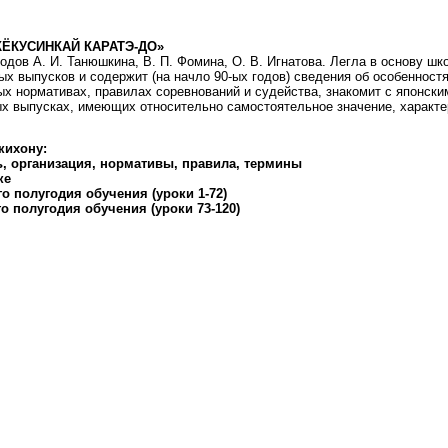
КЁКУСИНКАЙ КАРАТЭ-ДО»
одов А. И. Танюшкина, В. П. Фомина, О. В. Игнатова. Легла в основу ш
х выпусков и содержит (на начло 90-ых годов) сведения об особенностя
х нормативах, правилах соревнований и судейства, знакомит с японск
х выпусках, имеющих относительно самостоятельное значение, характе
кихону:
ь, организация, нормативы, правила, термины
ке
о полугодия обучения (уроки 1-72)
 полугодия обучения (уроки 73-120)