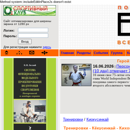
Method system::includeEditInPlaceJs doesn't exist
Сайт оптимизирован для ширины
экрана от 1280 px
Логин:
Пароль:
Для регистрации нажмите
здесь
Главная
Разделы
События
Группа
К
Герой
16.06.2026
Персон
|
(10 дан) отмечает 
16 июня свое 75-летие от
глава World Independent 
поединка самого первого т
второго абсолютного чемп
Тренировки
/
Киокусинкай
Тренировки - Кёкусинкай - Кихо