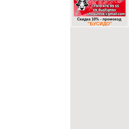
-
Муром. «Знаковое» место.
25-10-2017
-
Додзе большие и маленькие. Часть
16. Алма-Ата. DOJO.KZ
13-10-2017
Скидка 10% - промокод
"БУСИДО"