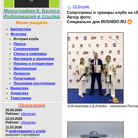
СК Бусидо
Монография К. Белого
Сопртсмены и тренеры клуба на сб
Информация и ссылка
Автор фото:
Специально для BUSHIDO.RU
Меню раздела
Библиотека
Фототека
История клуба
Пресса
Соревнования
Сборы и семинары
Фестивали и праздники
Поездки и путешествия
Мероприятия
Личности
Полиграфия
Последние поступления
Видеотека
Аудиотека
Трансляции
Обновления
А.Исмаилова и Д.Алиева - чемпионки Росси
25.05.2026
Рейтинг
:
обновлен
22.04.2026
Рейтинг
:
обновлен
11.03.2026
В
информацию о клубе
вывешен Сертификат