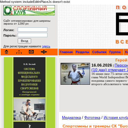
Method system::includeEditInPlaceJs doesn't exist
Сайт оптимизирован для ширины
экрана от 1280 px
Логин:
Пароль:
Для регистрации нажмите
здесь
Главная
Разделы
События
Группа
К
Герой
16.06.2026
Персон
|
(10 дан) отмечает 
16 июня свое 75-летие от
глава World Independent 
поединка самого первого т
второго абсолютного чемп
Медиатека
/
Фототека
/
История клуб
Спортсмены и тренеры СК "Бус