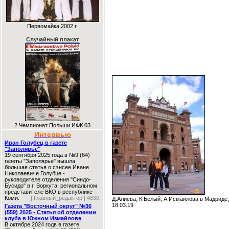
Первомайка 2002 г.
Случайный плакат
2 Чемпионат Польши ИФК 03
Интервью
Иван Голубец в газете
"Заполярье"
19 сентября 2025 года в №9 (64)
газеты "Заполярье" вышла
большая статья о сэнсее Иване
Николаевиче Голубце -
руководителе отделения "Синдо-
Бусидо" в г. Воркута, региональном
представителе ВКО в республике
Коми.
| Главный_редактор | 4830
Д.Алиева, К.Белый, А.Исмаилова в Мадриде
18.03.19
Газета "Восточный округ" №36
(559) 2025 - Статья об отделении
клуба в Южном Измайлове
В октябре 2024 годв в газете