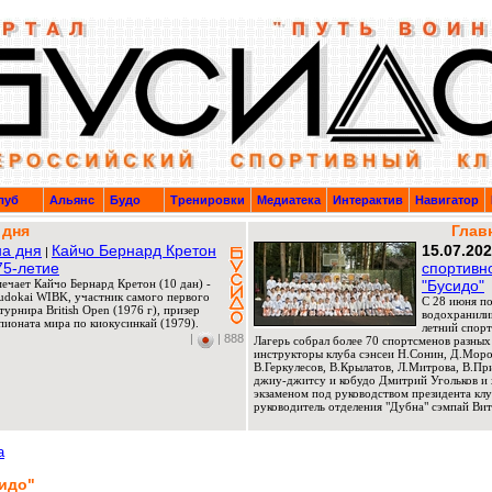
луб
Альянс
Будо
Тренировки
Медиатека
Интерактив
Навигатор
 дня
Глав
а дня
Кайчо Бернард Кретон
15.07.20
|
75-летие
спортивн
мечает Кайчо Бернард Кретон (10 дан) -
"Бусидо"
Budokai WIBK, участник самого первого
C 28 июня по
урнира British Open (1976 г), призер
водохранили
ионата мира по киокусинкай (1979).
летний спорт
|
| 888
Лагерь собрал более 70 спортсменов разных
инструкторы клуба сэнсеи Н.Сонин, Д.Мороз
В.Геркулесов, В.Крылатов, Л.Митрова, В.П
джиу-джитсу и кобудо Дмитрий Угольков и 
экзаменом под руководством президента клу
руководитель отделения "Дубна" сэмпай Вит
а
идо"