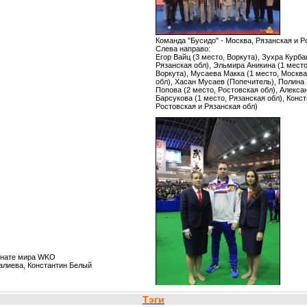
Команда "Бусидо" - Москва, Рязанская и Р
Слева направо:
Егор Вайц (3 место, Воркута), Зухра Курба
Рязанская обл), Эльмира Аникина (1 место
Воркута), Мусаева Макка (1 место, Москва
обл), Хасан Мусаев (Попечитель), Полина 
Попова (2 место, Ростовская обл), Алексан
Барсукова (1 место, Рязанская обл), Конс
Ростовская и Рязанская обл)
онате мира WKO
алиева, Константин Белый
Тэги