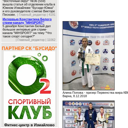
"Восточный округ" №36 (559)
вышла статья об отделении клуба в
Южном Измайлове "Бусидо-Южка"
и его руководителе сэмпае Викторе
Пескове.
| Главный_редактор | 4191
Интервью Константина Белого
стрим-каналу "MIHSPORT"
5 декабря Константин Белый дал
большое интервью для стрим-
канала "MIHSPORT" на тему "Что
такое спорт сегодня?"
| Главный_редактор | 11062
ПАРТНЕР СК "БУСИДО"
Алина Попова - призер Первенства мира К
Варна, 8.12.2018
Фитнес-центр в Измайлово