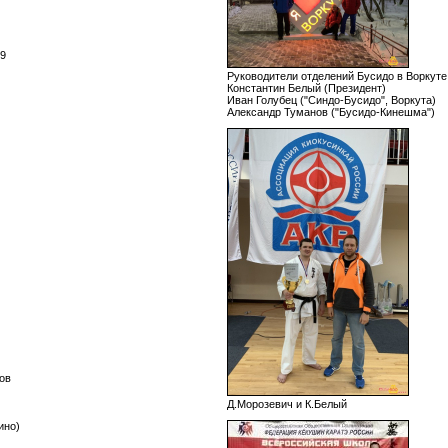
19
Руководители отделений Бусидо в Воркуте,
Константин Белый (Президент)
Иван Голубец ("Синдо-Бусидо", Воркута)
Александр Туманов ("Бусидо-Кинешма")
ов
Д.Морозевич и К.Белый
ино)