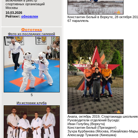
включения в реестр
спортивных организаций
Москвы
10.03.2026
Рейтинг:
обновлен
Константин Белый в Воркуте, 28 октября 20
67 параллель
Фототека
Фото из последних галерей
5
Из истории клуба
Анапа, октябрь 2019, Спартакиада школьник
Руководители отделений Бусидо:
Иван Голубец (Воркута)
Константин Белый (Президент)
Зухра Курбанова (Москва, Измайлово-Марь
Александр Туманов (Кинешма)