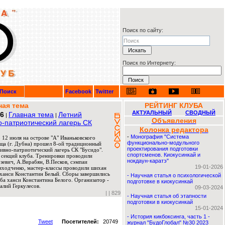
Поиск по сайту:
Поиск по Интернету:
Поиск
Facebook
Twitter
ная тема
РЕЙТИНГ КЛУБА
АКТУАЛЬНЫЙ
СВОДНЫЙ
26
Главная тема
Летний
|
|
Объявления
о-патриотический лагерь СК
Колонка редактора
-
Монография "Система
 12 июля на острове "А" Иваньковского
функционально-модульного
ща (г. Дубна) прошел 8-ой традиционный
проектирования подготовки
ивно-патриотический лагерь СК "Бусидо".
спортсменов. Киокусинкай и
 секций клуба. Тренировки проводили
нокдаун-каратэ"
евич, А.Вирабян, В.Песков, сэмпаи
19-01-2026
риходченко, мастер-классы проводили шихан
ханси Константин Белый. Сборы завершились
-
Научная статья о психологической
ба ханси Константина Белого. Организатор -
подготовке в киокусинкай
алий Геркулесов.
09-03-2024
|
| 829
-
Научная статья об этапности
подготовки в киокусинкай
15-01-2024
-
История кикбоксинга, часть 1 -
Tweet
Посетителей:
20749
журнал "БудоГлобал" №30 2023