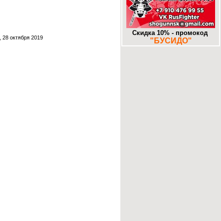
-
Муром. «Знаковое» место.
25-10-2017
-
Додзе большие и маленькие. Часть
16. Алма-Ата. DOJO.KZ
13-10-2017
Скидка 10% - промокод
 28 октября 2019
"БУСИДО"