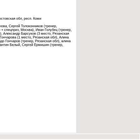
остовская обл, респ. Коми
нова, Сергей Толоконников (тренер,
 + спецприз, Москва), Иван Голубец (тренер,
), Александр Барсуков (3 место, Рязанская
Гончарова (1 место, Рязанская обл), Алина
до Гончаров (тренер, Рязанская обл), алина
тантин Белый, Сергей Ермишин (тренер,