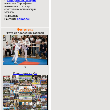
В
информацию о клубе
вывешен Сертификат
включения в реестр
спортивных организаций
Москвы
10.03.2026
Рейтинг:
обновлен
Фототека
Фото из последних галерей
9
Из истории клуба