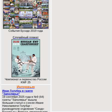
События Бусидо 2019 года
Случайный плакат
Чемпионат и первенство России
KWF 25
Интервью
Иван Голубец в газете
"Заполярье"
19 сентября 2025 года в №9 (64)
газеты "Заполярье" вышла
большая статья о сэнсее Иване
Николаевиче Голубце -
руководителе отделения "Синдо-
Бусидо" в г. Воркута, региональном