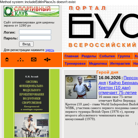
Method system::includeEditInPlaceJs doesn't exist
Сайт оптимизирован для ширины
экрана от 1280 px
Логин:
Пароль:
Для регистрации нажмите
здесь
Главная
Разделы
События
Группа
К
Тренировки
Медиатека
Интерактив
На
Герой дня
16.06.2026
Персо
|
дня
Кайчо Бернар
|
Кретон (10 дан)
отмечает 75-летие
16 июня свое 75-летие
отмечает Кайчо Бернард
Кретон (10 дан) - глава World Independent Budok
WIBK, участник самого первого поединка само
первого турнира British Open (1976 г), призер
второго абсолютного чемпионата мира по
киокусинкай (1979).
|