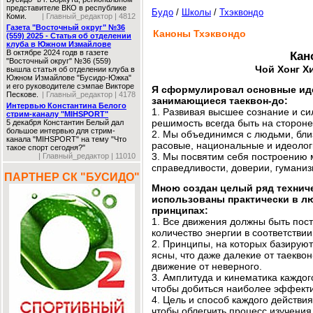
представителе ВКО в республике
Будо
/
Школы
/
Тхэквондо
Коми.
| Главный_редактор | 4812
Газета "Восточный округ" №36
Каноны Тхэквондо
(559) 2025 - Статья об отделении
клуба в Южном Измайлове
В октябре 2024 годв в газете
Кан
"Восточный округ" №36 (559)
Чой Хонг Х
вышла статья об отделении клуба в
Южном Измайлове "Бусидо-Южка"
и его руководителе сэмпае Викторе
Я сформулировал основные ид
Пескове.
| Главный_редактор | 4178
занимающиеся таеквон-до:
Интервью Константина Белого
1. Развивая высшее сознание и с
стрим-каналу "MIHSPORT"
решимость всегда быть на стороне
5 декабря Константин Белый дал
большое интервью для стрим-
2. Мы объединимся с людьми, близ
канала "MIHSPORT" на тему "Что
расовые, национальные и идеолог
такое спорт сегодня?"
3. Мы посвятим себя построению 
| Главный_редактор | 11010
справедливости, доверии, гуманиз
ПАРТНЕР СК "БУСИДО"
Мною создан целый ряд технич
использованы практически в л
принципах:
1. Все движения должны быть пос
количество энергии в соответстви
2. Принципы, на которых базирую
ясны, что даже далекие от таекво
движение от неверного.
3. Амплитуда и кинематика каждо
чтобы добиться наиболее эффекти
4. Цель и способ каждого действи
чтобы облегчить процесс изучения