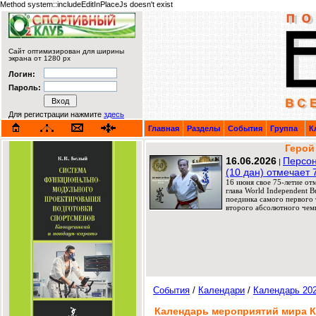
Method system::includeEditInPlaceJs doesn't exist
Сайт оптимизирован для ширины
экрана от 1280 px
Логин:
Пароль:
Для регистрации нажмите
здесь
Главная
Разделы
События
Группа
К
Герой
16.06.2026
Персон
|
(10 дан) отмечает 
16 июня свое 75-летие от
глава World Independent 
поединка самого первого т
второго абсолютного чемп
События
/
Календари
/
Календарь 20
Календарь мероприятий мира К