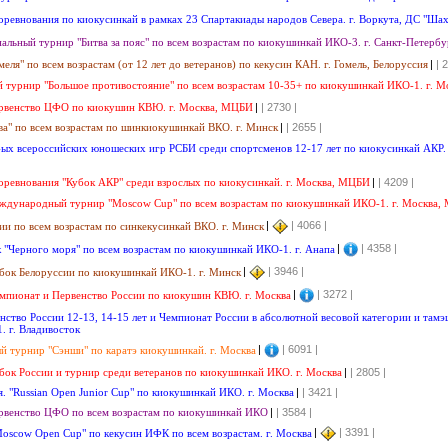
оревнования по киокусинкай в рамках 23 Спартакиады народов Севера. г. Воркута, ДС "Ша
льный турнир "Битва за пояс" по всем возрастам по киокушинкай ИКО-3. г. Санкт-Петербу
еля" по всем возрастам (от 12 лет до ветеранов) по кекусин КАН. г. Гомель, Белоруссия
|
| 
 турнир "Большое противостояние" по всем возрастам 10-35+ по киокушинкай ИКО-1. г. М
ервенство ЦФО по киокушин КВЮ. г. Москва, МЦБИ
|
| 2730
|
а" по всем возрастам по шинкиокушинкай ВКО. г. Минск
|
| 2655
|
-ых всероссийских юношеских игр РСБИ среди спортсменов 12-17 лет по киокусинкай АКР.
оревнования "Кубок АКР" среди взрослых по киокусинкай. г. Москва, МЦБИ
|
| 4209
|
еждународный турнир "Moscow Cup" по всем возрастам по киокушинкай ИКО-1. г. Москва
|
| 4066
|
ии по всем возрастам по синкекусинкай ВКО. г. Минск
|
| 4358
|
к "Черного моря" по всем возрастам по киокушинкай ИКО-1. г. Анапа
|
| 3946
|
убок Белоруссии по киокушинкай ИКО-1. г. Минск
|
| 3272
|
емпионат и Первенство России по киокушин КВЮ. г. Москва
нство России 12-13, 14-15 лет и Чемпионат России в абсолютной весовой категории и та
 г. Владивосток
|
| 6091
|
й турнир "Сэнши" по каратэ киокушинкай. г. Москва
убок России и турнир среди ветеранов по киокушинкай ИКО. г. Москва
|
| 2805
|
я. "Russian Open Junior Cup" по киокушинкай ИКО. г. Москва
|
| 3421
|
рвенство ЦФО по всем возрастам по киокушинкай ИКО
|
| 3584
|
|
| 3391
|
Moscow Open Cup" по кекусин ИФК по всем возрастам. г. Москва