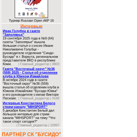
Турнир Russian Open АКР 16
Интервью
Иван Голубец в газете
"Заполярье"
19 сентября 2025 года в №9 (64)
газеты "Заполярье" вышла
большая статья о сэнсее Иване
Николаевиче Голубце -
руководителе отделения "Синдо-
Бусидо" в г. Воркута, региональном
представителе ВКО в республике
Коми.
| Главный_редактор | 4803
Газета "Восточный округ" №36
(559) 2025 - Статья об отделении
клуба в Южном Измайлове
В октябре 2024 годв в газете
"Восточный округ" №36 (559)
вышла статья об отделении клуба в
Южном Измайлове "Бусидо-Южка"
и его руководителе сэмпае Викторе
Пескове.
| Главный_редактор | 4168
Интервью Константина Белого
стрим-каналу "MIHSPORT"
5 декабря Константин Белый дал
большое интервью для стрим-
канала "MIHSPORT" на тему "Что
такое спорт сегодня?"
| Главный_редактор | 10997
ПАРТНЕР СК "БУСИДО"