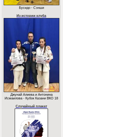
Бусидо - Сэнши
Из истории клуба
Джунай Алиева и Антонина
Исмаилова - Кубок Казани ВКО 18
Случайный плакат