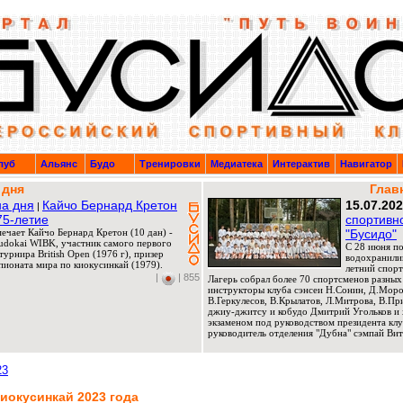
луб
Альянс
Будо
Тренировки
Медиатека
Интерактив
Навигатор
 дня
Глав
а дня
Кайчо Бернард Кретон
15.07.20
|
75-летие
спортивн
мечает Кайчо Бернард Кретон (10 дан) -
"Бусидо"
Budokai WIBK, участник самого первого
C 28 июня по
урнира British Open (1976 г), призер
водохранили
ионата мира по киокусинкай (1979).
летний спорт
|
| 855
Лагерь собрал более 70 спортсменов разных
инструкторы клуба сэнсеи Н.Сонин, Д.Мороз
В.Геркулесов, В.Крылатов, Л.Митрова, В.П
джиу-джитсу и кобудо Дмитрий Угольков и 
экзаменом под руководством президента клу
руководитель отделения "Дубна" сэмпай Вит
23
иокусинкай 2023 года