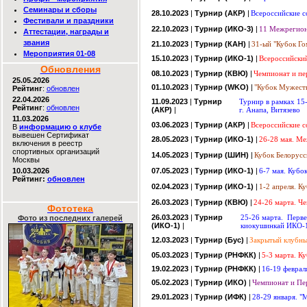
Семинары и сборы
28.10.2023
|
Турнир (АКР)
|
Всероссийские с
Фестивали и праздники
22.10.2023
|
Турнир (ИКО-3)
|
11 Межрегиона
Аттестации, награды и
звания
21.10.2023
|
Турнир (КАН)
|
31-ый "Кубок Гом
Мероприятия 01-08
15.10.2023
|
Турнир (ИКО-1)
|
Всероссийский
Обновления
08.10.2023
|
Турнир (КВЮ)
|
Чемпионат и п
25.05.2026
01.10.2023
|
Турнир (WKO)
|
"Кубок Мужеств
Рейтинг
:
обновлен
22.04.2026
11.09.2023
|
Турнир
Турнир в рамках 15
Рейтинг
:
обновлен
(АКР)
|
г. Анапа, Витязево
11.03.2026
03.06.2023
|
Турнир (АКР)
|
Всероссийские с
В
информацию о клубе
вывешен Сертификат
28.05.2023
|
Турнир (ИКО-1)
|
26-28 мая. М
включения в реестр
спортивных организаций
14.05.2023
|
Турнир (ШИН)
|
Кубок Белорусс
Москвы
10.03.2026
07.05.2023
|
Турнир (ИКО-1)
|
6-7 мая. Кубо
Рейтинг:
обновлен
02.04.2023
|
Турнир (ИКО-1)
|
1-2 апреля. К
26.03.2023
|
Турнир (КВЮ)
|
24-26 марта. Ч
Фототека
26.03.2023
|
Турнир
25-26 марта. Перве
Фото из последних галерей
(ИКО-1)
|
киокушинкай ИКО-1.
12.03.2023
|
Турнир (Бус)
|
Закрытый клубны
05.03.2023
|
Турнир (РНФКК)
|
5-3 марта. К
19.02.2023
|
Турнир (РНФКК)
|
16-19 феврал
05.02.2023
|
Турнир (ИКО)
|
Чемпионат и Пе
29.01.2023
|
Турнир (ИФК)
|
28-29 января. "