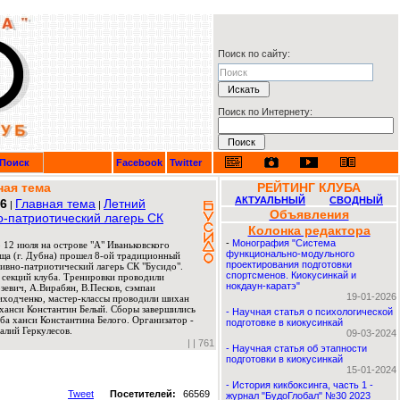
Поиск по сайту:
Поиск по Интернету:
Поиск
Facebook
Twitter
ная тема
РЕЙТИНГ КЛУБА
АКТУАЛЬНЫЙ
СВОДНЫЙ
26
Главная тема
Летний
|
|
Объявления
о-патриотический лагерь СК
Колонка редактора
-
Монография "Система
 12 июля на острове "А" Иваньковского
функционально-модульного
ща (г. Дубна) прошел 8-ой традиционный
проектирования подготовки
ивно-патриотический лагерь СК "Бусидо".
спортсменов. Киокусинкай и
 секций клуба. Тренировки проводили
нокдаун-каратэ"
евич, А.Вирабян, В.Песков, сэмпаи
19-01-2026
риходченко, мастер-классы проводили шихан
ханси Константин Белый. Сборы завершились
-
Научная статья о психологической
ба ханси Константина Белого. Организатор -
подготовке в киокусинкай
алий Геркулесов.
09-03-2024
|
| 761
-
Научная статья об этапности
подготовки в киокусинкай
15-01-2024
-
История кикбоксинга, часть 1 -
Tweet
Посетителей:
66569
журнал "БудоГлобал" №30 2023