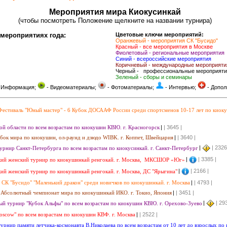
Мероприятия мира Киокусинкай
(чтобы посмотреть Положение щелкните на названии турнира)
мероприятиях года:
Цветовые ключи мероприятий:
Оранжевый - мероприятия СК "Бусидо"
Красный - все мероприятия в Москве
Фиолетовый - региональные мероприятия
Синий - всероссийские мероприятия
Коричневый - международные мероприяти
Черный -
профессиональные мероприяти
Зеленый - сборы и семинары
 Информация;
- Видеоматериалы;
- Фотоматериалы;
- Интервью;
- Допол
Фестиваль "Юный мастер" - 6 Кубок ДОСААФ России среди спортсменов 10-17 лет по киокус
ой области по всем возрастам по киокушин КВЮ. г. Красногорск
|
| 3645
|
убок мира по киокушин, ол-раунд и дзюдо WIBK. г. Коппет, Швейцария
|
| 3640
|
|
| 232
рнир Санкт-Петербурга по всем возрастам по киокусинкай. г. Санкт-Петербург
|
| 3385
|
кий женский турнир по киокушинкай ренгокай. г. Москва, МКСШОР «Юг»
|
| 2166
|
ий женский турнир по киокушинкай ренгокай. г. Москва, ДС "Ярыгина"
СК "Бусидо" "Маленький дракон" среди новичков по киокушинкай. г. Москва
|
| 4793
|
3 Абсолютный чемпионат мира по киокушинкай ИКО. г. Токио, Япония
|
| 3451
|
|
| 29
й турнир "Кубок Альфы" по всем возрастам по киокушин КВЮ. г. Орехово-Зуево
scow" по всем возрастам по киокушин КВФ. г. Москва
|
| 2522
|
урнир памяти летчика-космонавта В.Николаева по всем возрастам от 10 лет до взрослых по