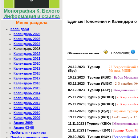
Монография К. Белого
Информация и ссылка
Единые Положения и Календари о 
Меню раздела
Календари
Календарь 2026
Календарь 2025
Календарь 2024
Календарь 2023
:
- Положения;
-
Обозначение иконок
Календарь 2022
Календарь 2021
Календарь 2020
24.12.2023
|
Турнир
22 Всероссийский 
Календарь 2019
(Бус)
|
Москва, МЦБИ
Календарь 2018
10.12.2023
|
Турнир (КВЮ)
|
Кубок Московск
Календарь 2017
Календарь 2016
03.12.2023
|
Турнир (WIBK)
|
2-3 декабря. К
Календарь 2015
02.12.2023
|
Турнир (АКР)
|
Объединенный ту
Календарь 2014
25.11.2023
|
Турнир (IKOKU)
|
2 Всероссийс
Календарь 2013
Календарь 2012
25.11.2023
|
Турнир (IKOKU)
|
2 Всероссийск
Календарь 2011
19.11.2023
|
Турнир (Бус)
|
Закрытый турнир 
Календарь 2010
19.11.2023
|
Турнир (IKO)
|
17-19 ноября. 1
Календарь 2009
Архив 2009
11.11.2023
|
Турнир (КВЮ)
|
Межрегиональны
Архив 03-08
11.11.2023
|
Турнир (КВФ)
|
Турнир "Open Mo
Любители - турниры
29.10.2023
|
Турнир (ИФК)
|
Всероссийский т
Профи - мероприятия