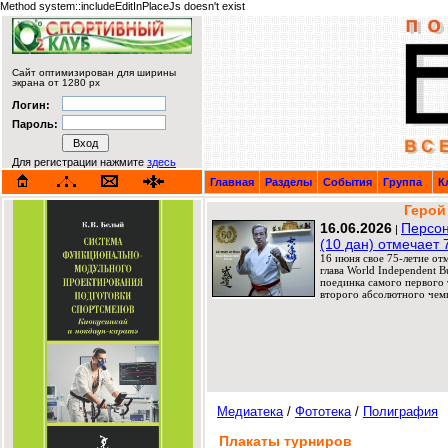
Method system::includeEditInPlaceJs doesn't exist
Сайт оптимизирован для ширины
экрана от 1280 px
Логин:
Пароль:
Для регистрации нажмите
здесь
Главная
Разделы
События
Группа
К
Герой
16.06.2026
Персон
|
(10 дан) отмечает 
16 июня свое 75-летие от
глава World Independent 
поединка самого первого т
второго абсолютного чемп
Медиатека
/
Фототека
/
Полиграфия
Плакаты турниров