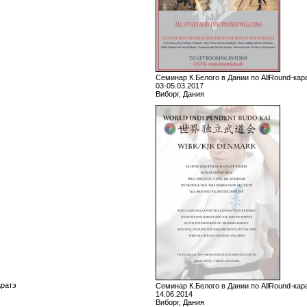
Семинар К.Белого в Дании по AllRound-кар
03-05.03.2017
Виборг, Дания
аратэ
Семинар К.Белого в Дании по AllRound-кар
14.06.2014
Виборг, Дания