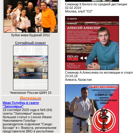
Семинар К.Белого по средней дистанции
02.02.2019
Москва, клуб "О2"
Кубок мира Будокай 2012
Случайный плакат
Семинар А.Алексеева по мотивации в спорт
23.03.18
Алмата, Казастан
Чемпионат России ШИН 15
Интервью
Иван Голубец в газете
"Заполярье"
19 сентября 2025 года в №9 (64)
газеты "Заполярье" вышла
большая статья о сэнсее Иване
Николаевиче Голубце -
руководителе отделения "Синдо-
Бусидо" в г. Воркута, региональном
представителе ВКО в республике