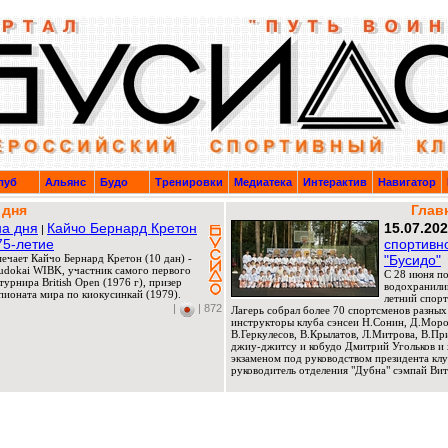
луб
Альянс
Будо
Тренировки
Медиатека
Интерактив
Навигатор
 дня
Глав
а дня
Кайчо Бернард Кретон
15.07.20
|
75-летие
спортивн
мечает Кайчо Бернард Кретон (10 дан) -
"Бусидо"
Budokai WIBK, участник самого первого
C 28 июня по
урнира British Open (1976 г), призер
водохранили
ионата мира по киокусинкай (1979).
летний спорт
|
| 872
Лагерь собрал более 70 спортсменов разных
инструкторы клуба сэнсеи Н.Сонин, Д.Мороз
В.Геркулесов, В.Крылатов, Л.Митрова, В.П
джиу-джитсу и кобудо Дмитрий Угольков и 
экзаменом под руководством президента клу
руководитель отделения "Дубна" сэмпай Вит