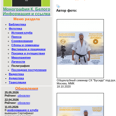
Монография К. Белого
Автор фото:
Информация и ссылка
Меню раздела
Библиотека
Фототека
История клуба
Пресса
Соревнования
Сборы и семинары
Фестивали и праздники
Поездки и путешествия
Мероприятия
Личности
Полиграфия
Последние поступления
Видеотека
Аудиотека
Общеклубный семинар СК "Бусидо" под рук.
Трансляции
Москва, ММК
18.10.2020
Обновления
25.05.2026
Рейтинг
:
обновлен
22.04.2026
Рейтинг
:
обновлен
11.03.2026
В
информацию о клубе
вывешен Сертификат