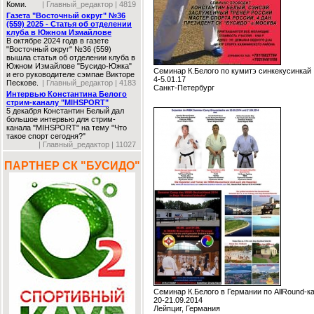
Коми.
| Главный_редактор | 4819
Газета "Восточный округ" №36
(559) 2025 - Статья об отделении
клуба в Южном Измайлове
В октябре 2024 годв в газете
"Восточный округ" №36 (559)
вышла статья об отделении клуба в
Южном Измайлове "Бусидо-Южка"
Семинар К.Белого по кумитэ синкекусинкай
и его руководителе сэмпае Викторе
4-5.01.17
Пескове.
| Главный_редактор | 4183
Санкт-Петербург
Интервью Константина Белого
стрим-каналу "MIHSPORT"
5 декабря Константин Белый дал
большое интервью для стрим-
канала "MIHSPORT" на тему "Что
такое спорт сегодня?"
| Главный_редактор | 11027
ПАРТНЕР СК "БУСИДО"
Семинар К.Белого в Германии по AllRound-к
20-21.09.2014
Лейпциг, Германия