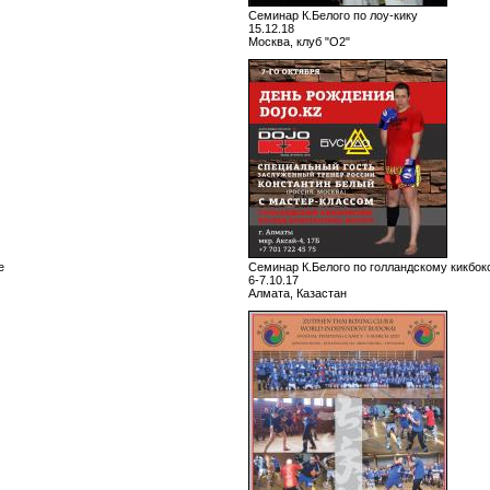
Семинар К.Белого по лоу-кику
15.12.18
Москва, клуб "О2"
е
Семинар К.Белого по голландскому кикбок
6-7.10.17
Алмата, Казастан