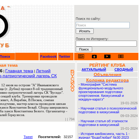
Поиск по сайту:
Поиск по Интернету:
Поиск
Facebook
Twitter
ная тема
РЕЙТИНГ КЛУБА
АКТУАЛЬНЫЙ
СВОДНЫЙ
26
Главная тема
Летний
|
|
Объявления
о-патриотический лагерь СК
Колонка редактора
-
Монография "Система
 12 июля на острове "А" Иваньковского
функционально-модульного
ща (г. Дубна) прошел 8-ой традиционный
проектирования подготовки
ивно-патриотический лагерь СК "Бусидо".
спортсменов. Киокусинкай и
 секций клуба. Тренировки проводили
нокдаун-каратэ"
евич, А.Вирабян, В.Песков, сэмпаи
19-01-2026
риходченко, мастер-классы проводили шихан
ханси Константин Белый. Сборы завершились
-
Научная статья о психологической
ба ханси Константина Белого. Организатор -
подготовке в киокусинкай
алий Геркулесов.
09-03-2024
|
| 794
-
Научная статья об этапности
подготовки в киокусинкай
15-01-2024
-
История кикбоксинга, часть 1 -
Tweet
Посетителей:
32157
журнал "БудоГлобал" №30 2023