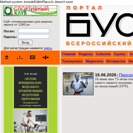
Method system::includeEditInPlaceJs doesn't exist
Сайт оптимизирован для ширины
экрана от 1280 px
Логин:
Пароль:
Для регистрации нажмите
здесь
Главная
Разделы
События
Группа
К
Тренировки
Медиатека
Интерактив
На
16.06.2026
Персон
|
16 июня свое 75-летие от
самого первого поединка 
по киокусинкай (1979).