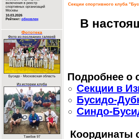
включения в реестр
Секции спортивного клуба "Бу
спортивных организаций
Москвы
10.03.2026
В настоя
Рейтинг:
обновлен
Фототека
Фото из последних галерей
Подробнее о 
Бусидо - Московская область
Из истории клуба
Секции в И
Бусидо-Дуб
Синдо-Буси
Координаты 
Тамбов 97