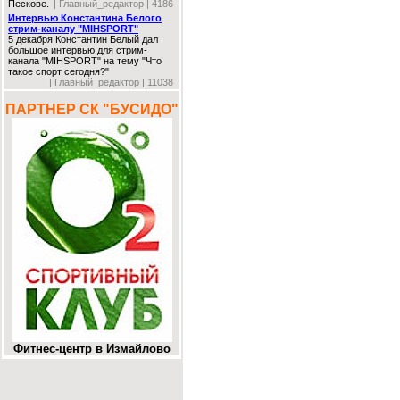
Пескове.
| Главный_редактор | 4186
Интервью Константина Белого
стрим-каналу "MIHSPORT"
5 декабря Константин Белый дал
большое интервью для стрим-
канала "MIHSPORT" на тему "Что
такое спорт сегодня?"
| Главный_редактор | 11038
ПАРТНЕР СК "БУСИДО"
Фитнес-центр в Измайлово