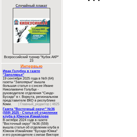
Случайный плакат
Всероссийский турнир "Кубок АКР"
23
Интервью
Иван Голубец в газете
"Заполярье"
19 сентября 2025 года в №9 (64)
газеты "Заполярье" вышла
большая статья о сэнсее Иване
Николаевиче Голубце -
руководителе отделения "Синдо-
Бусидо" в г. Воркута, региональном
представителе ВКО в республике
Коми.
| Главный_редактор | 4825
Газета "Восточный округ" №36
(559) 2025 - Статья об отделении
клуба в Южном Измайлове
В октябре 2024 годв в газете
"Восточный округ" №36 (559)
вышла статья об отделении клуба в
Южном Измайлове "Бусидо-Южка"
и его руководителе сэмпае Викторе