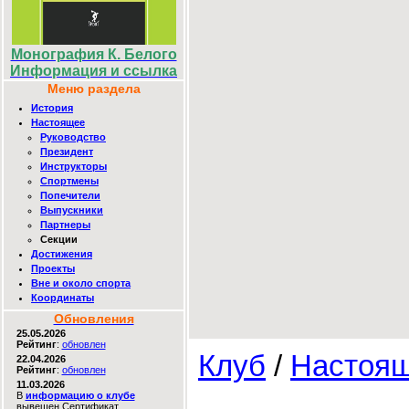
Монография К. Белого
Информация и ссылка
Меню раздела
История
Настоящее
Руководство
Президент
Инструкторы
Спортмены
Попечители
Выпускники
Партнеры
Секции
Достижения
Проекты
Вне и около спорта
Координаты
Обновления
25.05.2026
Рейтинг
:
обновлен
Клуб
/
Настоя
22.04.2026
Рейтинг
:
обновлен
11.03.2026
В
информацию о клубе
вывешен Сертификат