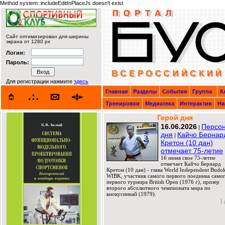
Method system::includeEditInPlaceJs doesn't exist
Сайт оптимизирован для ширины
экрана от 1280 px
Логин:
Пароль:
Для регистрации нажмите
здесь
Главная
Разделы
События
Группа
К
Тренировки
Медиатека
Интерактив
На
Герой дня
16.06.2026
Персо
|
дня
Кайчо Бернар
|
Кретон (10 дан)
отмечает 75-летие
16 июня свое 75-летие
отмечает Кайчо Бернард
Кретон (10 дан) - глава World Independent Budok
WIBK, участник самого первого поединка само
первого турнира British Open (1976 г), призер
второго абсолютного чемпионата мира по
киокусинкай (1979).
|