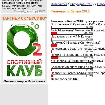
5 декабря Константин Белый дал
большое интервью для стрим-
Интерактив
/
Обсуждаем тему
/
Опро
канала "MIHSPORT" на тему "Что
такое спорт сегодня?"
Главные события 2010
| Главный_редактор | 11007
ПАРТНЕР СК "БУСИДО"
Главные события 2010 года в российс
Возглавление С.Суворовым KWF в Росс
(3 - 3%)
2-ой Абсолютный Чемпионат России АК
(25 - 25%)
Исключение из ФКР М.Казиева
(3 - 3%)
Переход СК Бусидо в СинКёкусинкай
(24 - 24%)
Присуждение Золотого пояса А.Хрипун
(3 - 3%)
Победа на Чемпионате Японии ИКО Т.
(32 - 31%)
4-я Победа на Чемпионатах мира ИКО 
(0 - 0%)
Бронза чемпионата мира по тайскому б
(3 - 3%)
Появление новых Заслуженных тренер
(9 - 9%)
Всего голосов: 102
Фитнес-центр в Измайлово