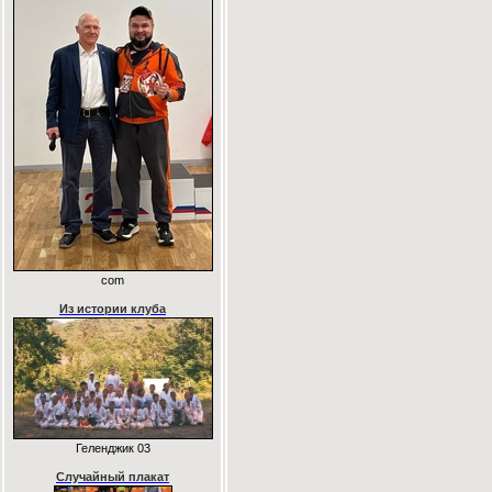
com
Из истории клуба
Геленджик 03
Случайный плакат