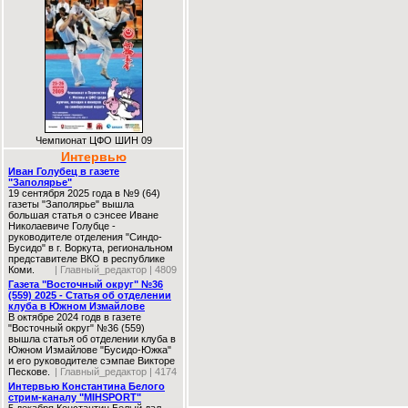
Чемпионат ЦФО ШИН 09
Интервью
Иван Голубец в газете
"Заполярье"
19 сентября 2025 года в №9 (64)
газеты "Заполярье" вышла
большая статья о сэнсее Иване
Николаевиче Голубце -
руководителе отделения "Синдо-
Бусидо" в г. Воркута, региональном
представителе ВКО в республике
Коми.
| Главный_редактор | 4809
Газета "Восточный округ" №36
(559) 2025 - Статья об отделении
клуба в Южном Измайлове
В октябре 2024 годв в газете
"Восточный округ" №36 (559)
вышла статья об отделении клуба в
Южном Измайлове "Бусидо-Южка"
и его руководителе сэмпае Викторе
Пескове.
| Главный_редактор | 4174
Интервью Константина Белого
стрим-каналу "MIHSPORT"