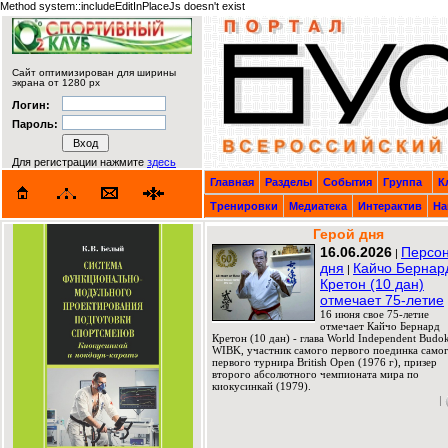
Method system::includeEditInPlaceJs doesn't exist
Сайт оптимизирован для ширины
экрана от 1280 px
Логин:
Пароль:
Для регистрации нажмите
здесь
Главная
Разделы
События
Группа
К
Тренировки
Медиатека
Интерактив
На
Герой дня
16.06.2026
Персо
|
дня
Кайчо Бернар
|
Кретон (10 дан)
отмечает 75-летие
16 июня свое 75-летие
отмечает Кайчо Бернард
Кретон (10 дан) - глава World Independent Budok
WIBK, участник самого первого поединка само
первого турнира British Open (1976 г), призер
второго абсолютного чемпионата мира по
киокусинкай (1979).
|