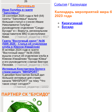
26
События
/
Календари
Интервью
Иван Голубец в газете
Календарь мероприятий мира б
"Заполярье"
2023 года
19 сентября 2025 года в №9 (64)
газеты "Заполярье" вышла
большая статья о сэнсее Иване
Киокусинкай
Николаевиче Голубце -
Бусидо
руководителе отделения "Синдо-
Бусидо" в г. Воркута, региональном
представителе ВКО в республике
Коми.
| Главный_редактор | 4817
Газета "Восточный округ" №36
(559) 2025 - Статья об отделении
клуба в Южном Измайлове
В октябре 2024 годв в газете
"Восточный округ" №36 (559)
вышла статья об отделении клуба в
Южном Измайлове "Бусидо-Южка"
и его руководителе сэмпае Викторе
Пескове.
| Главный_редактор | 4181
Интервью Константина Белого
стрим-каналу "MIHSPORT"
5 декабря Константин Белый дал
большое интервью для стрим-
канала "MIHSPORT" на тему "Что
такое спорт сегодня?"
| Главный_редактор | 11022
ПАРТНЕР СК "БУСИДО"