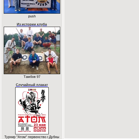
push
Из истории клуба
Тамбов 97
Случайный плакат
Турнир "Атом" первенство г.Дубны