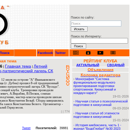
Поиск по сайту:
Поиск по Интернету:
Поиск
Facebook
Twitter
ная тема
РЕЙТИНГ КЛУБА
АКТУАЛЬНЫЙ
СВОДНЫЙ
26
Главная тема
Летний
|
|
Объявления
о-патриотический лагерь СК
Колонка редактора
-
Монография "Система
 12 июля на острове "А" Иваньковского
функционально-модульного
ща (г. Дубна) прошел 8-ой традиционный
проектирования подготовки
ивно-патриотический лагерь СК "Бусидо".
спортсменов. Киокусинкай и
 секций клуба. Тренировки проводили
нокдаун-каратэ"
евич, А.Вирабян, В.Песков, сэмпаи
19-01-2026
риходченко, мастер-классы проводили шихан
ханси Константин Белый. Сборы завершились
-
Научная статья о психологической
ба ханси Константина Белого. Организатор -
подготовке в киокусинкай
алий Геркулесов.
09-03-2024
|
| 774
-
Научная статья об этапности
подготовки в киокусинкай
15-01-2024
-
История кикбоксинга, часть 1 -
Tweet
Посетителей:
39881
журнал "БудоГлобал" №30 2023