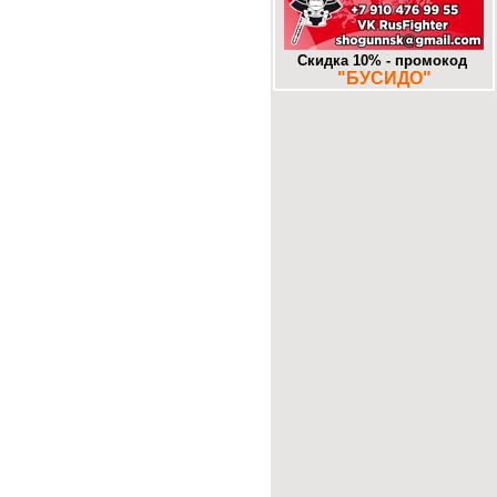
-
Муром. «Знаковое» место.
25-10-2017
-
Додзе большие и маленькие. Часть
16. Алма-Ата. DOJO.KZ
Скидка 10% - промокод
13-10-2017
"БУСИДО"