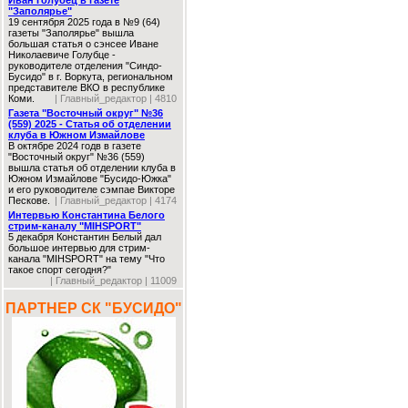
Иван Голубец в газете
"Заполярье"
19 сентября 2025 года в №9 (64)
газеты "Заполярье" вышла
большая статья о сэнсее Иване
Николаевиче Голубце -
руководителе отделения "Синдо-
Бусидо" в г. Воркута, региональном
представителе ВКО в республике
Коми.
| Главный_редактор | 4810
Газета "Восточный округ" №36
(559) 2025 - Статья об отделении
клуба в Южном Измайлове
В октябре 2024 годв в газете
"Восточный округ" №36 (559)
вышла статья об отделении клуба в
Южном Измайлове "Бусидо-Южка"
и его руководителе сэмпае Викторе
Пескове.
| Главный_редактор | 4174
Интервью Константина Белого
стрим-каналу "MIHSPORT"
5 декабря Константин Белый дал
большое интервью для стрим-
канала "MIHSPORT" на тему "Что
такое спорт сегодня?"
| Главный_редактор | 11009
ПАРТНЕР СК "БУСИДО"