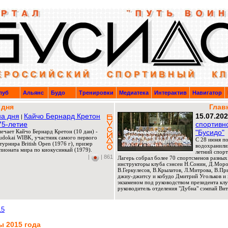
луб
Альянс
Будо
Тренировки
Медиатека
Интерактив
Навигатор
 дня
Глав
а дня
Кайчо Бернард Кретон
15.07.20
|
75-летие
спортивн
мечает Кайчо Бернард Кретон (10 дан) -
"Бусидо"
Budokai WIBK, участник самого первого
C 28 июня по
урнира British Open (1976 г), призер
водохранили
ионата мира по киокусинкай (1979).
летний спорт
|
| 861
Лагерь собрал более 70 спортсменов разных
инструкторы клуба сэнсеи Н.Сонин, Д.Мороз
В.Геркулесов, В.Крылатов, Л.Митрова, В.П
джиу-джитсу и кобудо Дмитрий Угольков и 
экзаменом под руководством президента клу
руководитель отделения "Дубна" сэмпай Вит
15
 2015 года