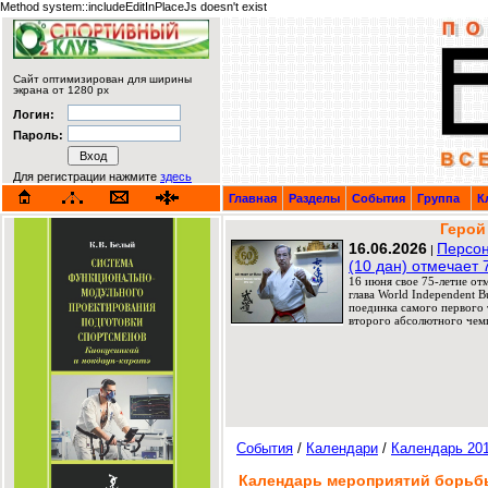
Method system::includeEditInPlaceJs doesn't exist
Сайт оптимизирован для ширины
экрана от 1280 px
Логин:
Пароль:
Для регистрации нажмите
здесь
Главная
Разделы
События
Группа
К
Герой
16.06.2026
Персон
|
(10 дан) отмечает 
16 июня свое 75-летие от
глава World Independent 
поединка самого первого т
второго абсолютного чемп
События
/
Календари
/
Календарь 20
Календарь мероприятий борьбы