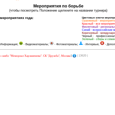
Мероприятия по борьбе
(чтобы посмотреть Положение щелкните на названии турнира)
мероприятиях года:
Цветовые ключи меропри
Оранжевый - мероприяти
Красный - все мероприя
Фиолетовый - региональ
Синий - всероссийские 
Коричневый - междунар
Черный -
профессионал
Зеленый - сборы и семи
 Информация;
- Видеоматериалы;
- Фотоматериалы;
- Интервью;
- Допол
|
| 13620
|
о самбо "Мемориал Харлампиева". СК "Дружба", Москва