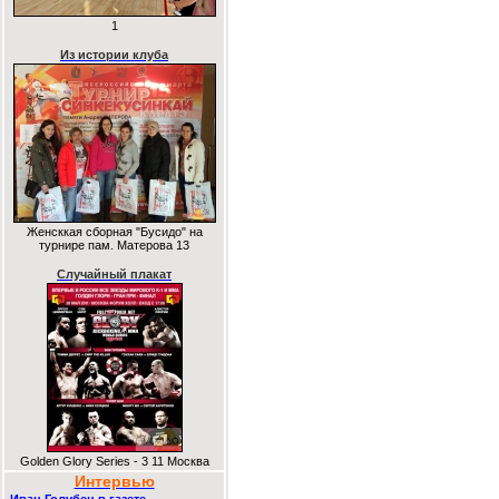
1
Из истории клуба
Женсккая сборная "Бусидо" на
турнире пам. Матерова 13
Случайный плакат
Golden Glory Series - 3 11 Москва
Интервью