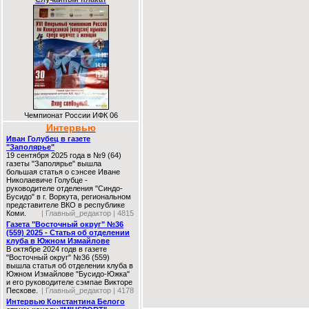
Чемпионат России ИФК 06
Интервью
Иван Голубец в газете
"Заполярье"
19 сентября 2025 года в №9 (64)
газеты "Заполярье" вышла
большая статья о сэнсее Иване
Николаевиче Голубце -
руководителе отделения "Синдо-
Бусидо" в г. Воркута, региональном
представителе ВКО в республике
Коми.
| Главный_редактор | 4815
Газета "Восточный округ" №36
(559) 2025 - Статья об отделении
клуба в Южном Измайлове
В октябре 2024 годв в газете
"Восточный округ" №36 (559)
вышла статья об отделении клуба в
Южном Измайлове "Бусидо-Южка"
и его руководителе сэмпае Викторе
Пескове.
| Главный_редактор | 4178
Интервью Константина Белого