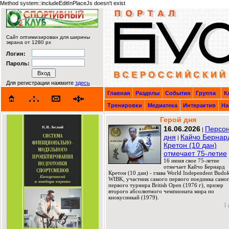
Method system::includeEditInPlaceJs doesn't exist
Сайт оптимизирован для ширины
экрана от 1280 px
Логин:
Пароль:
Для регистрации нажмите
здесь
Главная
Разделы
События
Группа
К
Тренировки
Медиатека
Интерактив
На
Герой дня
16.06.2026
Персо
|
дня
Кайчо Бернар
|
Кретон (10 дан)
отмечает 75-летие
16 июня свое 75-летие
отмечает Кайчо Бернард
Кретон (10 дан) - глава World Independent Budok
WIBK, участник самого первого поединка само
первого турнира British Open (1976 г), призер
второго абсолютного чемпионата мира по
киокусинкай (1979).
|