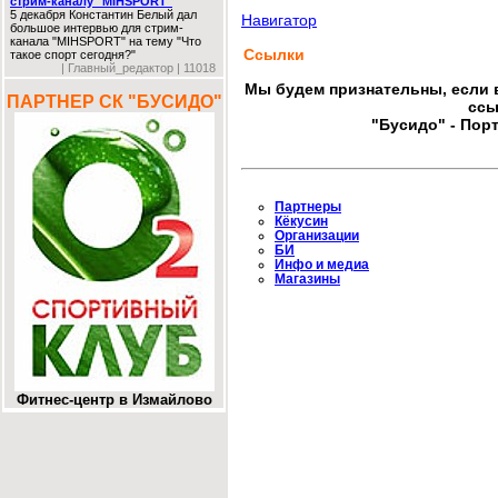
стрим-каналу "MIHSPORT"
5 декабря Константин Белый дал
Навигатор
большое интервью для стрим-
канала "MIHSPORT" на тему "Что
Ссылки
такое спорт сегодня?"
| Главный_редактор | 11018
Мы будем признательны, если в
ПАРТНЕР СК "БУСИДО"
ссы
"Бусидо" - Порт
Партнеры
Кёкусин
Организации
БИ
Инфо и медиа
Магазины
Фитнес-центр в Измайлово