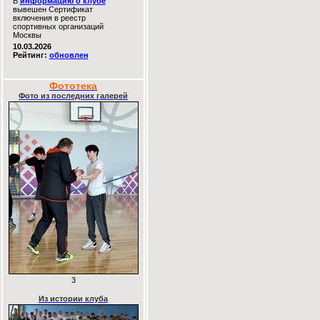
В
информацию о клубе
вывешен Сертификат
включения в реестр
спортивных организаций
Москвы
10.03.2026
Рейтинг:
обновлен
Фототека
Фото из последних галерей
3
Из истории клуба