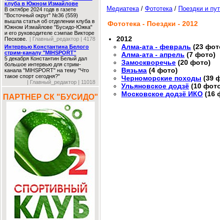
клуба в Южном Измайлове
Медиатека
/
Фототека
/
Поездки и пу
В октябре 2024 годв в газете
"Восточный округ" №36 (559)
вышла статья об отделении клуба в
Фототека - Поездки - 2012
Южном Измайлове "Бусидо-Южка"
и его руководителе сэмпае Викторе
2012
Пескове.
| Главный_редактор | 4178
Алма-ата - февраль
(23 фот
Интервью Константина Белого
стрим-каналу "MIHSPORT"
Алма-ата - апрель
(7 фото)
5 декабря Константин Белый дал
Замоскворечье
(20 фото)
большое интервью для стрим-
Вязьма
(4 фото)
канала "MIHSPORT" на тему "Что
такое спорт сегодня?"
Черноморские походы
(39 
| Главный_редактор | 11018
Ульяновское додзё
(10 фот
Московское додзё ИКО
(16 
ПАРТНЕР СК "БУСИДО"