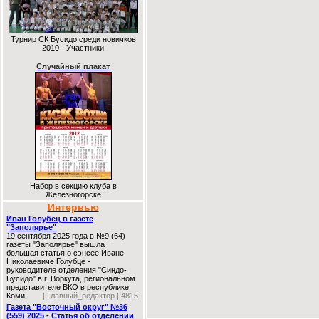
Турнир СК Бусидо среди новичков
2010 - Участники
Случайный плакат
Набор в секцию клуба в
Железногорске
Интервью
Иван Голубец в газете
"Заполярье"
19 сентября 2025 года в №9 (64)
газеты "Заполярье" вышла
большая статья о сэнсее Иване
Николаевиче Голубце -
руководителе отделения "Синдо-
Бусидо" в г. Воркута, региональном
представителе ВКО в республике
Коми.
| Главный_редактор | 4815
Газета "Восточный округ" №36
(559) 2025 - Статья об отделении