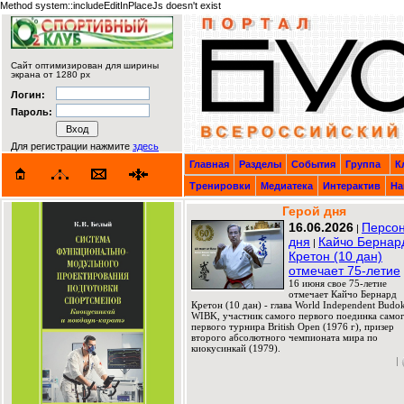
Method system::includeEditInPlaceJs doesn't exist
Сайт оптимизирован для ширины
экрана от 1280 px
Логин:
Пароль:
Для регистрации нажмите
здесь
Главная
Разделы
События
Группа
К
Тренировки
Медиатека
Интерактив
На
Герой дня
16.06.2026
Персо
|
дня
Кайчо Бернар
|
Кретон (10 дан)
отмечает 75-летие
16 июня свое 75-летие
отмечает Кайчо Бернард
Кретон (10 дан) - глава World Independent Budok
WIBK, участник самого первого поединка само
первого турнира British Open (1976 г), призер
второго абсолютного чемпионата мира по
киокусинкай (1979).
|