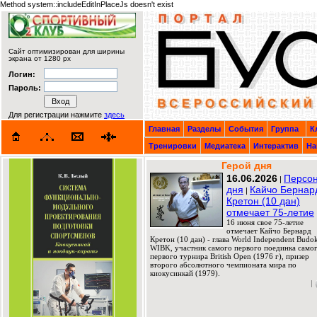
Method system::includeEditInPlaceJs doesn't exist
Сайт оптимизирован для ширины
экрана от 1280 px
Логин:
Пароль:
Для регистрации нажмите
здесь
Главная
Разделы
События
Группа
К
Тренировки
Медиатека
Интерактив
На
Герой дня
16.06.2026
Персо
|
дня
Кайчо Бернар
|
Кретон (10 дан)
отмечает 75-летие
16 июня свое 75-летие
отмечает Кайчо Бернард
Кретон (10 дан) - глава World Independent Budok
WIBK, участник самого первого поединка само
первого турнира British Open (1976 г), призер
второго абсолютного чемпионата мира по
киокусинкай (1979).
|