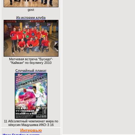
gost
Из истории клуба
Матчевая встреча "Бусидо"-
"Кайман" по боулингу 2010
Случайный плакат
11 Абсолютный чемпионат мира по
кёкусин Мацушима ИКО-3 16
Интервью