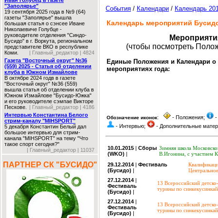
Иван Голубец в газете
"Заполярье"
События
/
Календари
/
Календарь 20
19 сентября 2025 года в №9 (64)
газеты "Заполярье" вышла
Календарь мероприятий Бусидо
большая статья о сэнсее Иване
Николаевиче Голубце -
руководителе отделения "Синдо-
Мероприяти
Бусидо" в г. Воркута, региональном
(чтобы посмотреть Полож
представителе ВКО в республике
Коми.
| Главный_редактор | 4824
Газета "Восточный округ" №36
Единые Положения и Календари о
(559) 2025 - Статья об отделении
мероприятиях года:
клуба в Южном Измайлове
В октябре 2024 годв в газете
"Восточный округ" №36 (559)
вышла статья об отделении клуба в
Южном Измайлове "Бусидо-Южка"
и его руководителе сэмпае Викторе
Пескове.
| Главный_редактор | 4186
Интервью Константина Белого
:
- Положения;
-
Обозначение иконок
стрим-каналу "MIHSPORT"
- Интервью;
- Дополнительные мате
5 декабря Константин Белый дал
большое интервью для стрим-
канала "MIHSPORT" на тему "Что
такое спорт сегодня?"
10.01.2015
|
Сборы
Зимняя школа Московско
| Главный_редактор | 11037
(WKO)
|
В.Игонина, с участием К
ПАРТНЕР СК "БУСИДО"
29.12.2014
|
Фестиваль
Квалификаци
(Бусидо)
|
Центральное
27.12.2014
|
13 Всероссийский детск
Фестиваль
турины по синкекусинкай,
(Бусидо)
|
27.12.2014
|
13 Всероссийский детск
Фестиваль
турины по синкекусинкай,
(Бусидо)
|