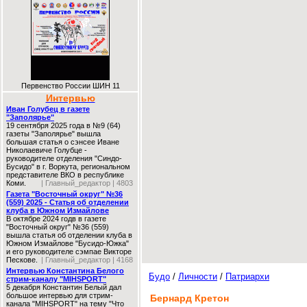
Первенство России ШИН 11
Интервью
Иван Голубец в газете
"Заполярье"
19 сентября 2025 года в №9 (64)
газеты "Заполярье" вышла
большая статья о сэнсее Иване
Николаевиче Голубце -
руководителе отделения "Синдо-
Бусидо" в г. Воркута, региональном
представителе ВКО в республике
Коми.
| Главный_редактор | 4803
Газета "Восточный округ" №36
(559) 2025 - Статья об отделении
клуба в Южном Измайлове
В октябре 2024 годв в газете
"Восточный округ" №36 (559)
вышла статья об отделении клуба в
Южном Измайлове "Бусидо-Южка"
и его руководителе сэмпае Викторе
Пескове.
| Главный_редактор | 4168
Интервью Константина Белого
Будо
/
Личности
/
Патриархи
стрим-каналу "MIHSPORT"
5 декабря Константин Белый дал
большое интервью для стрим-
Бернард Кретон
канала "MIHSPORT" на тему "Что