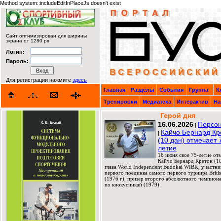
Method system::includeEditInPlaceJs doesn't exist
Сайт оптимизирован для ширины
экрана от 1280 px
Логин:
Пароль:
Для регистрации нажмите
здесь
Главная
Разделы
События
Группа
К
Тренировки
Медиатека
Интерактив
На
Герой дня
16.06.2026
Персон
|
Кайчо Бернард Кр
|
(10 дан) отмечает 
летие
16 июня свое 75-летие от
Кайчо Бернард Кретон (10
глава World Independent Budokai WIBK, участни
первого поединка самого первого турнира Briti
(1976 г), призер второго абсолютного чемпион
по киокусинкай (1979).