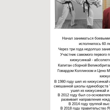
Начал заниматься боевыми и
исполнилось 60 л
Через три года недолгшо заним
Участник самомого первого п
киокусинкай - абсолют
Капитан сборной Великобритан
Говардом Коллинзом и Цено Ма
киокус
В 1980 году шел из киокусинкай
смешанной школы единоборств "
ушел из киокусинкай и
В 2012 году был со-основате
развивает направления нокда
В 2014 году группой вы
В 2018 году правительство Я