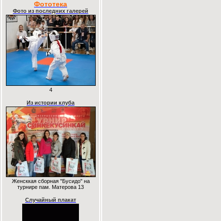
Фототека
Фото из последних галерей
4
Из истории клуба
Женсккая сборная "Бусидо" на
турнире пам. Матерова 13
Случайный плакат