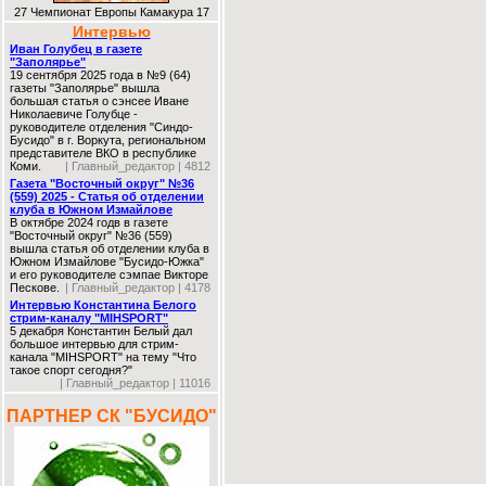
27 Чемпионат Европы Камакура 17
Интервью
Иван Голубец в газете
"Заполярье"
19 сентября 2025 года в №9 (64)
газеты "Заполярье" вышла
большая статья о сэнсее Иване
Николаевиче Голубце -
руководителе отделения "Синдо-
Бусидо" в г. Воркута, региональном
представителе ВКО в республике
Коми.
| Главный_редактор | 4812
Газета "Восточный округ" №36
(559) 2025 - Статья об отделении
клуба в Южном Измайлове
В октябре 2024 годв в газете
"Восточный округ" №36 (559)
вышла статья об отделении клуба в
Южном Измайлове "Бусидо-Южка"
и его руководителе сэмпае Викторе
Пескове.
| Главный_редактор | 4178
Интервью Константина Белого
стрим-каналу "MIHSPORT"
5 декабря Константин Белый дал
большое интервью для стрим-
канала "MIHSPORT" на тему "Что
такое спорт сегодня?"
| Главный_редактор | 11016
ПАРТНЕР СК "БУСИДО"