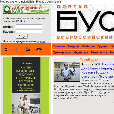
Method system::includeEditInPlaceJs doesn't exist
Сайт оптимизирован для ширины
экрана от 1280 px
Логин:
Пароль:
Для регистрации нажмите
здесь
Главная
Разделы
События
Группа
К
Тренировки
Медиатека
Интерактив
На
Герой дня
16.06.2026
Персо
|
дня
Кайчо Бернар
|
Кретон (10 дан)
отмечает 75-летие
16 июня свое 75-летие
отмечает Кайчо Бернард
Кретон (10 дан) - глава World Independent Budok
WIBK, участник самого первого поединка само
первого турнира British Open (1976 г), призер
второго абсолютного чемпионата мира по
киокусинкай (1979).
|