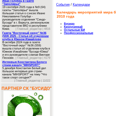
Иван Голубец в газете
"Заполярье"
События
/
Календари
19 сентября 2025 года в №9 (64)
газеты "Заполярье" вышла
Календарь мероприятий мира б
большая статья о сэнсее Иване
2010 года
Николаевиче Голубце -
руководителе отделения "Синдо-
Бусидо" в г. Воркута, региональном
Бусидо
представителе ВКО в республике
Киокусинкай
Коми.
| Главный_редактор | 4816
Остальные БИ
Газета "Восточный округ" №36
Профессиональные
(559) 2025 - Статья об отделении
клуба в Южном Измайлове
В октябре 2024 годв в газете
"Восточный округ" №36 (559)
вышла статья об отделении клуба в
Южном Измайлове "Бусидо-Южка"
и его руководителе сэмпае Викторе
Пескове.
| Главный_редактор | 4179
Интервью Константина Белого
стрим-каналу "MIHSPORT"
5 декабря Константин Белый дал
большое интервью для стрим-
канала "MIHSPORT" на тему "Что
такое спорт сегодня?"
| Главный_редактор | 11022
ПАРТНЕР СК "БУСИДО"