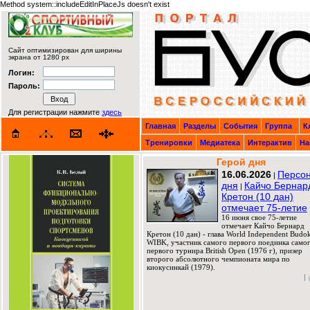
Method system::includeEditInPlaceJs doesn't exist
Сайт оптимизирован для ширины
экрана от 1280 px
Логин:
Пароль:
Для регистрации нажмите
здесь
Главная
Разделы
События
Группа
К
Тренировки
Медиатека
Интерактив
На
Герой дня
16.06.2026
Персо
|
дня
Кайчо Бернар
|
Кретон (10 дан)
отмечает 75-летие
16 июня свое 75-летие
отмечает Кайчо Бернард
Кретон (10 дан) - глава World Independent Budok
WIBK, участник самого первого поединка само
первого турнира British Open (1976 г), призер
второго абсолютного чемпионата мира по
киокусинкай (1979).
|