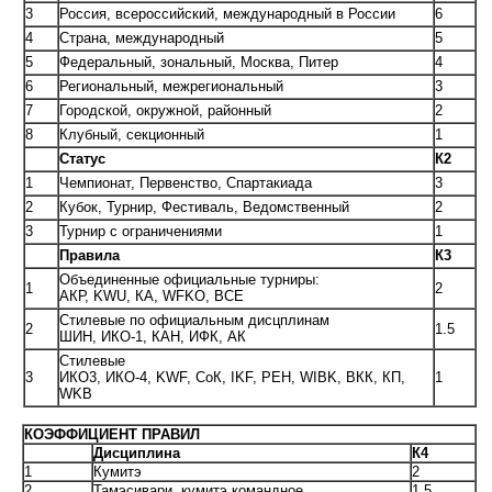
3
Россия, всероссийский, международный в России
6
4
Страна, международный
5
5
Федеральный, зональный, Москва, Питер
4
6
Региональный, межрегиональный
3
7
Городской, окружной, районный
2
8
Клубный, секционный
1
Статус
К2
1
Чемпионат, Первенство, Спартакиада
3
2
Кубок, Турнир, Фестиваль, Ведомственный
2
3
Турнир с ограничениями
1
Правила
К3
Объединенные официальные турниры:
1
2
АКР, KWU, КА, WFKO, ВСЕ
Стилевые по официальным дисцплинам
2
1.5
ШИН, ИКО-1, КАН, ИФК, АК
Стилевые
3
ИКО3, ИКО-4, KWF, СоК, IKF, РЕН, WIBK, ВКК, КП,
1
WKB
КОЭФФИЦИЕНТ ПРАВИЛ
Дисциплина
К4
1
Кумитэ
2
2
Тамэсивари, кумитэ командное
1.5