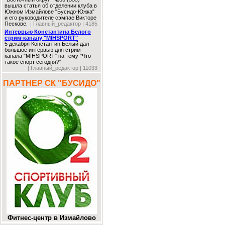
вышла статья об отделении клуба в
Южном Измайлове "Бусидо-Южка"
и его руководителе сэмпае Викторе
Пескове.
| Главный_редактор | 4185
Интервью Константина Белого
стрим-каналу "MIHSPORT"
5 декабря Константин Белый дал
большое интервью для стрим-
канала "MIHSPORT" на тему "Что
такое спорт сегодня?"
| Главный_редактор | 11033
ПАРТНЕР СК "БУСИДО"
Фитнес-центр в Измайлово