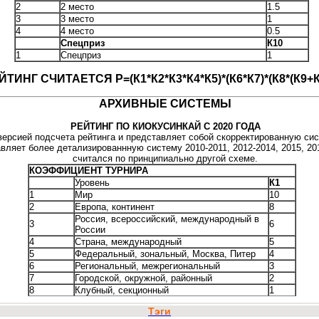
2
2 место
1.5
3
3 место
1
4
4 место
0.5
Спецприз
К10
1
Спецприз
1
ЙТИНГ СЧИТАЕТСЯ Р=(К1*К2*К3*К4*К5)*(К6*К7)*(К8*(К9+К
АРХИВНЫЕ СИСТЕМЫ
РЕЙТИНГ ПО КИОКУСИНКАЙ С 2020 ГОДА
версией подсчета рейтинга и представляет собой скорректированную сис
вляет более детализированнную систему 2010-2011, 2012-2014, 2015, 201
считался по принципиально другой схеме.
КОЭФФИЦИЕНТ ТУРНИРА
Уровень
К1
1
Мир
10
2
Европа, континент
8
Россия, всероссийский, международный в
3
6
России
4
Страна, международный
5
5
Федеральный, зональный, Москва, Питер
4
6
Региональный, межрегиональный
3
7
Городской, окружной, районный
2
8
Клубный, секционный
1
Статус
К2
Тэги
1
Чемпионат, Первенство, Спартакиада
3