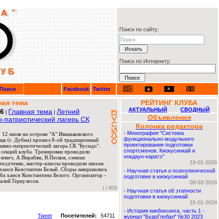
Поиск по сайту:
Поиск по Интернету:
Поиск
Facebook
Twitter
ная тема
РЕЙТИНГ КЛУБА
АКТУАЛЬНЫЙ
СВОДНЫЙ
26
Главная тема
Летний
|
|
Объявления
о-патриотический лагерь СК
Колонка редактора
-
Монография "Система
 12 июля на острове "А" Иваньковского
функционально-модульного
ща (г. Дубна) прошел 8-ой традиционный
проектирования подготовки
ивно-патриотический лагерь СК "Бусидо".
спортсменов. Киокусинкай и
 секций клуба. Тренировки проводили
нокдаун-каратэ"
евич, А.Вирабян, В.Песков, сэмпаи
19-01-2026
риходченко, мастер-классы проводили шихан
ханси Константин Белый. Сборы завершились
-
Научная статья о психологической
ба ханси Константина Белого. Организатор -
подготовке в киокусинкай
алий Геркулесов.
09-03-2024
|
| 805
-
Научная статья об этапности
подготовки в киокусинкай
15-01-2024
-
История кикбоксинга, часть 1 -
Tweet
Посетителей:
54711
журнал "БудоГлобал" №30 2023