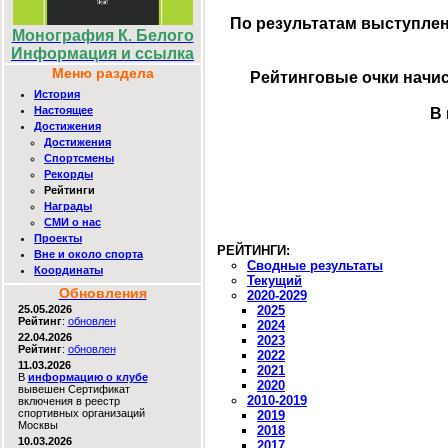
По результатам выступлен
Монография К. Белого
Информация и ссылка
Меню раздела
Рейтинговые очки начис
История
Настоящее
В 
Достижения
Достижения
Спортсмены
Рекорды
Рейтинги
Награды
СМИ о нас
Проекты
РЕЙТИНГИ:
Вне и около спорта
Сводные результаты
Координаты
Текущий
Обновления
2020-2029
25.05.2026
2025
Рейтинг
:
обновлен
2024
22.04.2026
2023
Рейтинг
:
обновлен
2022
11.03.2026
2021
В
информацию о клубе
2020
вывешен Сертификат
2010-2019
включения в реестр
спортивных организаций
2019
Москвы
2018
10.03.2026
2017