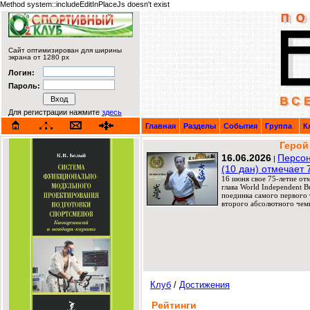
Method system::includeEditInPlaceJs doesn't exist
Сайт оптимизирован для ширины
экрана от 1280 px
Логин:
Пароль:
Для регистрации нажмите
здесь
Главная
Разделы
События
Группа
К
Герой
16.06.2026
Персон
|
(10 дан) отмечает 
16 июня свое 75-летие от
глава World Independent 
поединка самого первого т
второго абсолютного чемп
Клуб
/
Достижения
Рейтинги