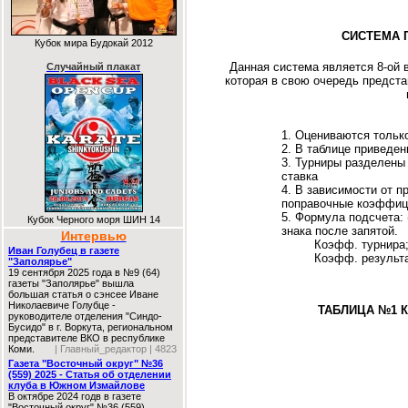
СИСТЕМА 
Кубок мира Будокай 2012
Данная система является 8-ой 
Случайный плакат
которая в свою очередь предста
1. Оцениваются тольк
2. В таблице приведен
3. Турниры разделены 
ставка
4. В зависимости от п
поправочные коэффици
5. Формула подсчета: 
Кубок Черного моря ШИН 14
знака после запятой.
Интервью
Коэфф. турнира; Ко
Иван Голубец в газете
Коэфф. результата 
"Заполярье"
19 сентября 2025 года в №9 (64)
газеты "Заполярье" вышла
большая статья о сэнсее Иване
Николаевиче Голубце -
ТАБЛИЦА
№1 К
руководителе отделения "Синдо-
Бусидо" в г. Воркута, региональном
представителе ВКО в республике
Коми.
| Главный_редактор | 4823
Газета "Восточный округ" №36
(559) 2025 - Статья об отделении
клуба в Южном Измайлове
В октябре 2024 годв в газете
"Восточный округ" №36 (559)