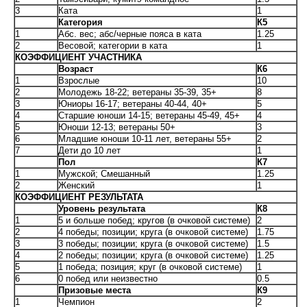
3
Ката
1
Категория
К5
1
Абс. вес; абс/черные пояса в ката
1.25
2
Весовой; категории в ката
1
КОЭФФИЦИЕНТ УЧАСТНИКА
Возраст
К6
1
Взрослые
10
2
Молодежь 18-22; ветераны 35-39, 35+
8
3
Юниоры 16-17; ветераны 40-44, 40+
5
4
Старшие юноши 14-15; ветераны 45-49, 45+
4
5
Юноши 12-13; ветераны 50+
3
6
Младшие юноши 10-11 лет, ветераны 55+
2
7
Дети до 10 лет
1
Пол
К7
1
Мужской; Смешанный
1.25
2
Женский
1
КОЭФФИЦИЕНТ РЕЗУЛЬТАТА
Уровень результата
К8
1
5 и больше побед; кругов (в очковой системе)
2
2
4 победы; позиции; круга (в очковой системе)
1.75
3
3 победы; позиции; круга (в очковой системе)
1.5
4
2 победы; позиции; круга (в очковой системе)
1.25
5
1 победа; позиция; круг (в очковой системе)
1
6
0 побед или неизвестно
0.5
Призовые места
К9
1
Чемпион
2