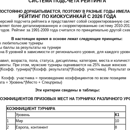
СИСТЕМА ПОДСЧЕТА РЕЙТИНГА
ПОСТОЯННО ДОРАБАТЫВАЕТСЯ, ПОЭТОМУ В РАЗНЫЕ ГОДЫ ИМЕЛА
РЕЙТИНГ ПО КИОКУСИНКАЙ С 2026 ГОДА
версией подсчета рейтинга и представляет собой скорректированную сис
вляет более детализированнную и скорректированныю систему 2010-2011,
годов. Рейтинг за 1991-2009 года считался по принципиально другой схе
В настоящее время в основе лежат следующие принципы:
о любительские турниры
ы баллы за результаты на турнире
на 8 уровней в зависимости от регионального уровня, для каждого уров
равил, возраста, пола, статуса, дисциплины, категории, места и количес
енты. При этом, мужские турниры оцениваются на 25% выше женских
(Коэфф. турнира)*(Коэфф. результата)*(Коэфф. участника). Результат о
эфф. участника = произведению коэффициентов по всем позициям
= Уровень*(Место + Спецпризы)
Эти критерии сведены в таблицы:
ОЭФФИЦИЕНТОВ ПРИЗОВЫХ МЕСТ НА ТУРНИРАХ РАЗЛИЧНОГО УРОВН
КОЭФФИЦИЕНТ ТУРНИРА
Уровень
К1
1
Мир
10
2
Европа, континент
8