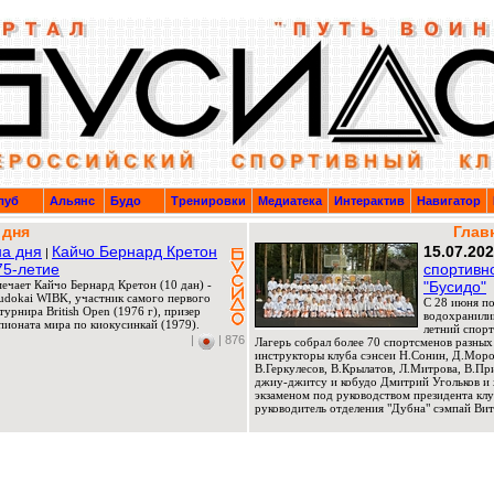
луб
Альянс
Будо
Тренировки
Медиатека
Интерактив
Навигатор
 дня
Глав
а дня
Кайчо Бернард Кретон
15.07.20
|
75-летие
спортивн
мечает Кайчо Бернард Кретон (10 дан) -
"Бусидо"
Budokai WIBK, участник самого первого
C 28 июня по
урнира British Open (1976 г), призер
водохранили
ионата мира по киокусинкай (1979).
летний спорт
|
| 876
Лагерь собрал более 70 спортсменов разных
инструкторы клуба сэнсеи Н.Сонин, Д.Мороз
В.Геркулесов, В.Крылатов, Л.Митрова, В.П
джиу-джитсу и кобудо Дмитрий Угольков и 
экзаменом под руководством президента клу
руководитель отделения "Дубна" сэмпай Вит