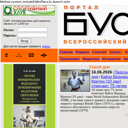
Method system::includeEditInPlaceJs doesn't exist
Сайт оптимизирован для ширины
экрана от 1280 px
Логин:
Пароль:
Для регистрации нажмите
здесь
Главная
Разделы
События
Группа
К
Тренировки
Медиатека
Интерактив
На
Герой дня
16.06.2026
Персо
|
дня
Кайчо Бернар
|
Кретон (10 дан)
отмечает 75-летие
16 июня свое 75-летие
отмечает Кайчо Бернард
Кретон (10 дан) - глава World Independent Budok
WIBK, участник самого первого поединка само
первого турнира British Open (1976 г), призер
второго абсолютного чемпионата мира по
киокусинкай (1979).
|