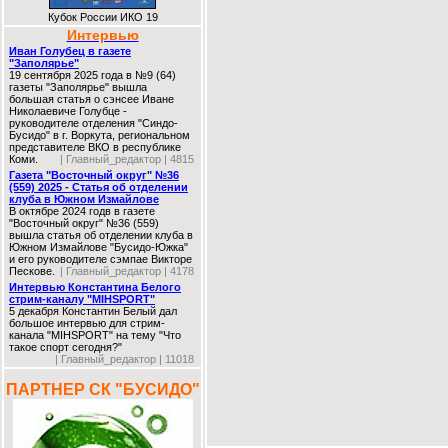
Кубок России ИКО 19
Интервью
Иван Голубец в газете
"Заполярье"
19 сентября 2025 года в №9 (64)
газеты "Заполярье" вышла
большая статья о сэнсее Иване
Николаевиче Голубце -
руководителе отделения "Синдо-
Бусидо" в г. Воркута, региональном
представителе ВКО в республике
Коми.
| Главный_редактор | 4815
Газета "Восточный округ" №36
(559) 2025 - Статья об отделении
клуба в Южном Измайлове
В октябре 2024 годв в газете
"Восточный округ" №36 (559)
вышла статья об отделении клуба в
Южном Измайлове "Бусидо-Южка"
и его руководителе сэмпае Викторе
Пескове.
| Главный_редактор | 4178
Интервью Константина Белого
стрим-каналу "MIHSPORT"
5 декабря Константин Белый дал
большое интервью для стрим-
канала "MIHSPORT" на тему "Что
такое спорт сегодня?"
| Главный_редактор | 11018
ПАРТНЕР СК "БУСИДО"