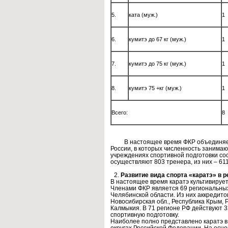
5.
ката (муж.)
1
6.
кумитэ до 67 кг (муж.)
1
7.
кумитэ до 75 кг (муж.)
1
8.
кумитэ 75 +кг (муж.)
1
Всего:
8
В настоящее время ФКР объединяет с
России, в которых численность занимаю
учреждениях спортивной подготовки со
осуществляют 803 тренера, из них – 611
Развитие вида спорта «каратэ» в 
В настоящее время каратэ культивируе
Членами ФКР является 69 региональных
Челябинской области. Из них аккредито
Новосибирская обл., Республика Крым, Ре
Калмыкия. В 71 регионе РФ действуют 
спортивную подготовку.
Наиболее полно представлено каратэ 
округах Российской Федерации. На осн