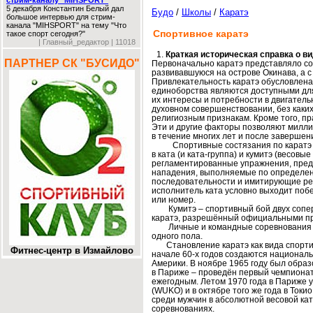
стрим-каналу "MIHSPORT"
5 декабря Константин Белый дал
Будо
/
Школы
/
Каратэ
большое интервью для стрим-
канала "MIHSPORT" на тему "Что
Спортивное каратэ
такое спорт сегодня?"
| Главный_редактор | 11018
Краткая историческая справка о в
ПАРТНЕР СК "БУСИДО"
Первоначально каратэ представляло соб
развивавшуюся на острове Окинава, а с 
Привлекательность каратэ обусловлена,
единоборства являются доступными дл
их интересы и потребности в двигатель
духовном совершенствовании, без каки
религиозным признакам. Кроме того, пр
Эти и другие факторы позволяют милли
в течение многих лет и после завершен
Спортивные состязания по каратэ пр
в ката (и ката-группа) и кумитэ (весовы
регламентированные упражнения, пре
нападения, выполняемые по определен
последовательности и имитирующие реа
исполнитель ката условно выходит поб
или номер.
Кумитэ – спортивный бой двух соперн
каратэ, разрешённый официальными пр
Личные и командные соревнования по
одного пола.
Становление каратэ как вида спортивн
Фитнес-центр в Измайлово
начале 60-х годов создаются национал
Америки. В ноябре 1965 году был образо
в Париже – проведён первый чемпионат
ежегодным. Летом 1970 года в Париже 
(WUKO) и в октябре того же года в Ток
среди мужчин в абсолютной весовой ка
соревнованиях.