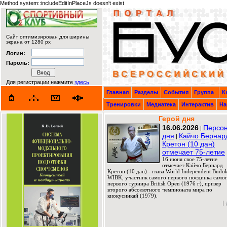
Method system::includeEditInPlaceJs doesn't exist
Сайт оптимизирован для ширины
экрана от 1280 px
Логин:
Пароль:
Для регистрации нажмите
здесь
Главная
Разделы
События
Группа
К
Тренировки
Медиатека
Интерактив
На
Герой дня
16.06.2026
Персо
|
дня
Кайчо Бернар
|
Кретон (10 дан)
отмечает 75-летие
16 июня свое 75-летие
отмечает Кайчо Бернард
Кретон (10 дан) - глава World Independent Budok
WIBK, участник самого первого поединка само
первого турнира British Open (1976 г), призер
второго абсолютного чемпионата мира по
киокусинкай (1979).
|