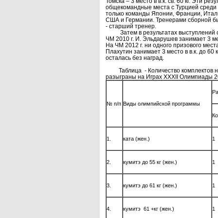
Томска – 3 место в в.к. св. 60 кг. Эти р
общекомандные места с Турцией среди 
только команды Японии, Франции, Итал
США и Германии. Тренерами сборной был
- старший тренер.
Затем в результатах выступлений сб
ЧМ 2010 г. И. Эльдарушев занимает 3 место
На ЧМ 2012 г. ни одного призового места
Плахутин занимает 3 место в в.к. до 60 кг
осталась без наград.
Таблица - Количество комплектов наг
разыграны на Играх XXXII Олимпиады 202
Ра
№ п/п
Виды олимпийской программы
Ко
1.
ката (жен.)
1
2.
кумитэ до 55 кг (жен.)
1
3.
кумитэ до 61 кг (жен.)
1
4.
кумитэ 61 +кг (жен.)
1