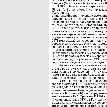
Первых Европейских Играх. На который 
Зайцева (Московская обл.) в категории 6
В 2016 г. МОК включает каратэ в прогр
(Япония). И в программу III летних юнош
(Аргентина).
В настоящий момент членами Всемирно
национальных федераций, развивающих 
объединяют более 100 миллионов дете
стилями каратэ в мире. Сегодня WKF 
В СССР первые отдельные секции появил
Киеве и в других крупных городах госуд
населения страны приобретает лавиноо
осуществления контроля над этим про
1978 года создаётся Федерация карат
образуются краевые, областные, городс
социально-экономических условиях того
каратэ, занятия в секциях разрешается
Проводятся два всесоюзных соревнован
юниоров, несколько всесоюзных тренерс
соображениям, Спорткомитет СССР изд
спортивных обществах», который действ
После снятия запрета на занятия кар
стране всю структуру подготовки в этом
организационных мероприятий по учре
городских до общесоюзной), воссоздан
работы на местах, восстановление сист
В 1990 году вновь создаётся Федера
сборная команда СССР в первый и посл
Мексике, где, по понятным причинам, 
правопреемником Федерации каратэ СС
комитета России (ОКР) и его учредител
возглавляемая Ю.Л. Орловым. В 1992 г.
XI чемпионате мира (ЧМ) в г. Гранаде (
в официальных международных соревно
тот момент тенденциях развития каратэ