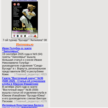
7-ой турнир "Бусидо"-"Антилопа" 08
Интервью
Иван Голубец в газете
"Заполярье"
19 сентября 2025 года в №9 (64)
газеты "Заполярье" вышла
большая статья о сэнсее Иване
Николаевиче Голубце -
руководителе отделения "Синдо-
Бусидо" в г. Воркута, региональном
представителе ВКО в республике
Коми.
| Главный_редактор | 4815
Газета "Восточный округ" №36
(559) 2025 - Статья об отделении
клуба в Южном Измайлове
В октябре 2024 годв в газете
"Восточный округ" №36 (559)
вышла статья об отделении клуба в
Южном Измайлове "Бусидо-Южка"
и его руководителе сэмпае Викторе
Пескове.
| Главный_редактор | 4178
Интервью Константина Белого