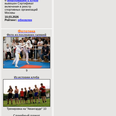
В
информацию о клубе
вывешен Сертификат
включения в реестр
спортивных организаций
Москвы
10.03.2026
Рейтинг:
обновлен
Фототека
Фото из последних галерей
9
Из истории клуба
Тренировка на "Авангарде" 10
Случайный плакат