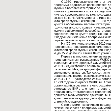
С 1980 г. мировые чемпионаты начина
программа радикально расширяется: до
мужчин в весовых категориях: до 60 кг, до 6
личные соревнования по ката среди му
личные соревнования по кумитэ среди жен
свыше 60 кг. На VIII чемпионате мира 
ката среди мужчин и женщин. В 1988 го
кумитэ в абсолютной весовой категории
году из-за высокого травматизма после
мужчин в абсолютной весовой категори
соревнования по кумитэ среди женщин и
Следующее изменение программы чемпи
соревнований по кумитэ в открытой вес
На ХХ чемпионате мира в 2010 году 
претерпевает значительные изменения.
категории среди мужчин и женщин. Вводя
кг, до 75 кг, до 84 кг и свыше 84 кг; у женщ
Первые шаги, направленные на включ
предприниматься руководством WUKO в п
1985 года Международный Олимпийский 
WUKO – единственной организацией, раз
разногласий Международной федерацие
временно отзывается. Так как, согласн
организацию в мире, развивающую како
WUKO и ITKF. Руководство WUKO согласи
в 1993 году на конгрессе WUKO в г. Ал
организаций, в результате чего создаё
руководство ITKF стало препятствоват
отказавшись от выполнения требовани
принятия в олимпийское движение. МОК
единственной международной федераци
олимпийском движении.
С этого момента начинают предприн
включение каратэ в программу Олимпийс