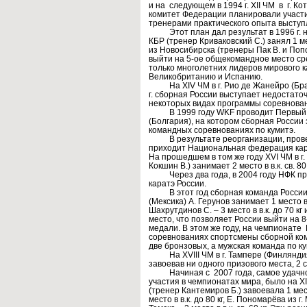
и на следующем в 1994 г. XII ЧМ в г. К
комитет Федерации планировали участи
тренерами практического опыта выступ
Этот план дал результат в 1996 г. на 
КБР (тренер Криваковский С.) занял 1 ме
из Новосибирска (тренеры Пак В. и Попов 
выйти на 5-ое общекомандное место ср
только многолетних лидеров мирового к
Великобританию и Испанию.
На XIV ЧМ в г. Рио де Жанейро (Бразил
г. сборная России выступает недостаточ
некоторых видах программы соревновани
В 1999 году WKF проводит Первый че
(Болгария), на котором сборная России з
командных соревнованиях по кумитэ.
В результате реорганизации, проведё
приходит Национальная федерация кара
На прошедшем в том же году XVI ЧМ в г.
Кокшин В.) занимает 2 место в в.к. св. 80 
Через два года, в 2004 году НФК пре
каратэ России.
В этот год сборная команда России вы
(Мексика) А. Герунов занимает 1 место в в.
Шахрутдинов С. – 3 место в в.к. до 70 к
место, что позволяет России выйти на 
медали. В этом же году, на чемпионате 
соревнованиях спортсмены сборной ко
две бронзовых, а мужская команда по к
На XVIII ЧМ в г. Тампере (Финляндия) 
завоевав ни одного призового места, 2 
Начиная с 2007 года, самое удачное 
участия в чемпионатах мира, было на XI
(тренер Кантемиров Б.) завоевала 1 место
место в в.к. до 80 кг, Е. Пономарёва из г.