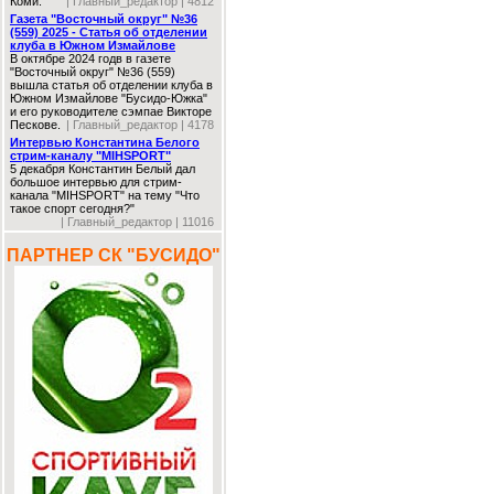
Коми.
| Главный_редактор | 4812
Газета "Восточный округ" №36
(559) 2025 - Статья об отделении
клуба в Южном Измайлове
В октябре 2024 годв в газете
"Восточный округ" №36 (559)
вышла статья об отделении клуба в
Южном Измайлове "Бусидо-Южка"
и его руководителе сэмпае Викторе
Пескове.
| Главный_редактор | 4178
Интервью Константина Белого
стрим-каналу "MIHSPORT"
5 декабря Константин Белый дал
большое интервью для стрим-
канала "MIHSPORT" на тему "Что
такое спорт сегодня?"
| Главный_редактор | 11016
ПАРТНЕР СК "БУСИДО"