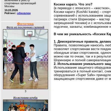
включения в реестр
спортивных организаций
Косики каратэ. Что это?
Москвы
(в переводе с японского – «жесткое»
10.03.2026
Косики каратэ (Koshiki karate) – сп
Рейтинг:
обновлен
соревнований с использованием защ
патриарх стиля Шоринзирю – мастер 
запрещенной техники) и с использова
Фототека
подсечки, захваты; комбинационное 
Фото из последних галерей
В чем же уникальность «Косики Ка
1. Демократичные правила, делаю
Правила, позволяющие наносить любы
позволяет спортсменам вести поедин
обоюдные атаки спортсменов, одино
можно как по очкам, так и в результ
Шоринзирю и полной самореализации
2. Использование уникального за
Использование защитного оборудова
тренироваться в полный контакт, сн
оборудования «Super Safe» принадлеж
защищающее спортсменов даже от мин
3
Из истории клуба