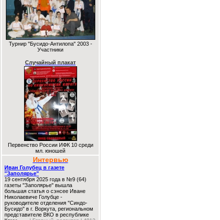
Турнир "Бусидо-Антилопа" 2003 -
Участники
Случайный плакат
Первенство России ИФК 10 среди
мл. юношей
Интервью
Иван Голубец в газете
"Заполярье"
19 сентября 2025 года в №9 (64)
газеты "Заполярье" вышла
большая статья о сэнсее Иване
Николаевиче Голубце -
руководителе отделения "Синдо-
Бусидо" в г. Воркута, региональном
представителе ВКО в республике