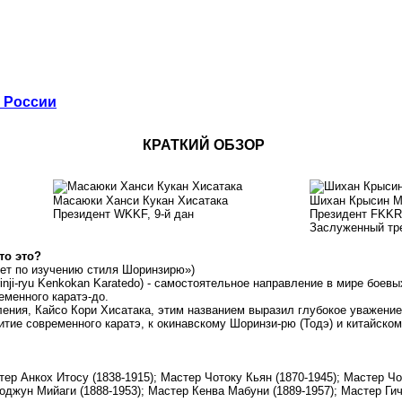
в России
КРАТКИЙ ОБЗОР
Масаюки Ханси Кукан Хисатака
Шихан Крысин М
Президент WKKF, 9-й дан
Президент FKKR,
Заслуженный тр
то это?
тет по изучению стиля Шоринзирю»)
inji-ryu Kenkokan Karatedo) - самостоятельное направление в мире бое
менного каратэ-до.
ления, Кайсо Кори Хисатака, этим названием выразил глубокое уважение
итие современного каратэ, к окинавскому Шоринзи-рю (Тодэ) и китайск
тер Анкох Итосу (1838-1915); Мастер Чотоку Кьян (1870-1945); Мастер Ч
оджун Мийаги (1888-1953); Мастер Кенва Мабуни (1889-1957); Мастер Ги