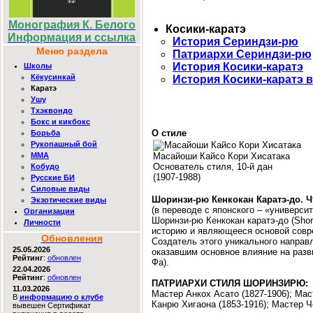
Монография К. Белого
Косики-каратэ
Информация и ссылка
История Сериндзи-рю
Меню раздела
Патриархи Сериндзи-рю
История Косики-каратэ
Школы
Кёкусинкай
История Косики-каратэ 
Каратэ
Ушу
Тхэквондо
Бокс и кикбокс
О стиле
Борьба
Рукопашный бой
ММА
Масайоши Кайсо Кори Хисатака
Основатель стиля, 10-й дан
Кобудо
(1907-1988)
Русские БИ
Силовые виды
Шоринзи-рю Кенкокан Каратэ-до. Ч
Экзотические виды
(в переводе с японского – «универси
Организации
Шоринзи-рю Кенкокан каратэ-до (Shor
Личности
историю и являющееся основой совре
Обновления
Создатель этого уникального направ
25.05.2026
оказавшим основное влияние на разв
Рейтинг
:
обновлен
Фа).
22.04.2026
Рейтинг
:
обновлен
ПАТРИАРХИ СТИЛЯ ШОРИНЗИРЮ:
11.03.2026
Мастер Анкох Асато (1827-1906); Мас
В
информацию о клубе
Канрю Хигаона (1853-1916); Мастер Ч
вывешен Сертификат