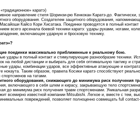
, «традиционное» каратэ)
ортивное направление стиля Шоринзи-рю Кенкокан Каратэ-до. Фактически,
итного оборудования. Создателем защитного оборудования, напоминающ
Масайоши Кайсо Кори Хисатака. Поединки проводятся в полный контакт 
нием всего арсенала боевой техники каратэ: удары руками, ногами, коле
нападение, включающее ударную и бросковую технику.
ратэ»?
щие поединки максимально приближенные к реальному бою.
е удары в полный контакт и стимулирующие разнообразие техники. Исп
ок на любой дистанции и выбирать для себя оптимальную тактику и стр
чные удары, комбинации ударов, все эффективные атакующие и контрат
ате нокаута. Таким образом, правила Косики каратэ способствуют реальн
 спортсменов на татами.
щитного оборудования, снижающего до минимума риск получения т
ния, включающего в себя шлем и кирасу, закрывающую тело спортсмена
ижая до минимума риск получения травм спортсменами. Уникальная разр
ит всемирно известной компании Mitsubishi. Легкое и, вместе с тем, в
имальных повреждений, позволяет полноценно совмещать full contact-