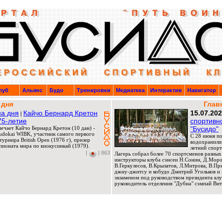
луб
Альянс
Будо
Тренировки
Медиатека
Интерактив
Навигатор
 дня
Глав
а дня
Кайчо Бернард Кретон
15.07.20
|
75-летие
спортивн
мечает Кайчо Бернард Кретон (10 дан) -
"Бусидо"
Budokai WIBK, участник самого первого
C 28 июня по
урнира British Open (1976 г), призер
водохранили
ионата мира по киокусинкай (1979).
летний спорт
|
| 863
Лагерь собрал более 70 спортсменов разных
инструкторы клуба сэнсеи Н.Сонин, Д.Мороз
В.Геркулесов, В.Крылатов, Л.Митрова, В.П
джиу-джитсу и кобудо Дмитрий Угольков и 
экзаменом под руководством президента клу
руководитель отделения "Дубна" сэмпай Вит