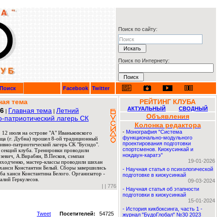
Поиск по сайту:
Поиск по Интернету:
Поиск
Facebook
Twitter
ная тема
РЕЙТИНГ КЛУБА
АКТУАЛЬНЫЙ
СВОДНЫЙ
26
Главная тема
Летний
|
|
Объявления
о-патриотический лагерь СК
Колонка редактора
-
Монография "Система
 12 июля на острове "А" Иваньковского
функционально-модульного
ща (г. Дубна) прошел 8-ой традиционный
проектирования подготовки
ивно-патриотический лагерь СК "Бусидо".
спортсменов. Киокусинкай и
 секций клуба. Тренировки проводили
нокдаун-каратэ"
евич, А.Вирабян, В.Песков, сэмпаи
19-01-2026
риходченко, мастер-классы проводили шихан
ханси Константин Белый. Сборы завершились
-
Научная статья о психологической
ба ханси Константина Белого. Организатор -
подготовке в киокусинкай
алий Геркулесов.
09-03-2024
|
| 776
-
Научная статья об этапности
подготовки в киокусинкай
15-01-2024
-
История кикбоксинга, часть 1 -
Tweet
Посетителей:
54725
журнал "БудоГлобал" №30 2023