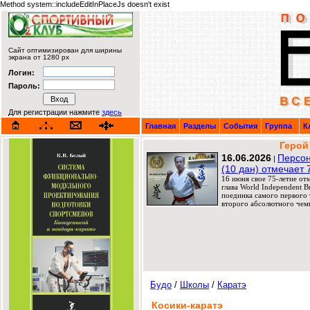
Method system::includeEditInPlaceJs doesn't exist
Сайт оптимизирован для ширины
экрана от 1280 px
Логин:
Пароль:
Для регистрации нажмите
здесь
Главная
Разделы
События
Группа
К
Герой
16.06.2026
Персон
|
(10 дан) отмечает 
16 июня свое 75-летие от
глава World Independent 
поединка самого первого т
второго абсолютного чемп
Будо
/
Школы
/
Каратэ
Косики-каратэ