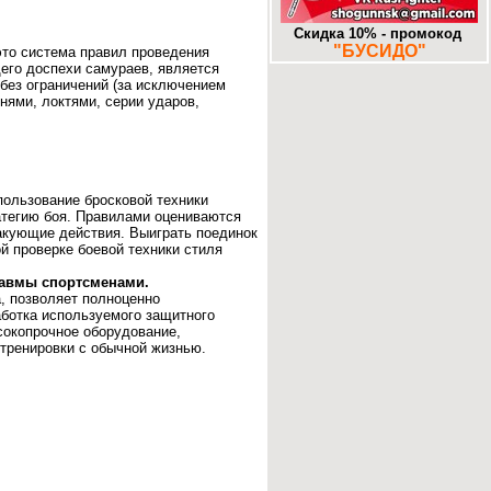
-
Муром. «Знаковое» место.
25-10-2017
Скидка 10% - промокод
-
Додзе большие и маленькие. Часть
"БУСИДО"
 это система правил проведения
16. Алма-Ата. DOJO.KZ
13-10-2017
его доспехи самураев, является
без ограничений (за исключением
нями, локтями, серии ударов,
ользование бросковой техники
атегию боя. Правилами оцениваются
акующие действия. Выиграть поединок
ой проверке боевой техники стиля
равмы спортсменами.
, позволяет полноценно
аботка используемого защитного
ысокопрочное оборудование,
тренировки с обычной жизнью.