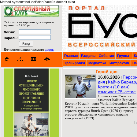
Method system::includeEditInPlaceJs doesn't exist
Сайт оптимизирован для ширины
экрана от 1280 px
Логин:
Пароль:
Для регистрации нажмите
здесь
Главная
Разделы
События
Группа
К
Тренировки
Медиатека
Интерактив
На
Герой дня
16.06.2026
Персо
|
дня
Кайчо Бернар
|
Кретон (10 дан)
отмечает 75-летие
16 июня свое 75-летие
отмечает Кайчо Бернард
Кретон (10 дан) - глава World Independent Budok
WIBK, участник самого первого поединка само
первого турнира British Open (1976 г), призер
второго абсолютного чемпионата мира по
киокусинкай (1979).
|