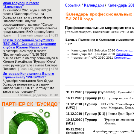
Иван Голубец в газете
События
/
Календари
/
Календарь 20
"Заполярье"
19 сентября 2025 года в №9 (64)
Календарь профессиональных 
газеты "Заполярье" вышла
большая статья о сэнсее Иване
БИ 2010 года
Николаевиче Голубце -
руководителе отделения "Синдо-
Профессиональные мероприятия м
Бусидо" в г. Воркута, региональном
представителе ВКО в республике
(чтобы посмотреть Положение щелкните на на
Коми.
| Главный_редактор | 4813
Единые Положения и Календари о мероприя
Газета "Восточный округ" №36
года:
(559) 2025 - Статья об отделении
клуба в Южном Измайлове
Календарь М-1 Selection 2010
Смотреть...
В октябре 2024 годв в газете
Календарь К-1 Гран-При 2010
Смотреть...
"Восточный округ" №36 (559)
Чемпионат ProFC 2010-2011
Смотреть...
вышла статья об отделении клуба в
Южном Измайлове "Бусидо-Южка"
и его руководителе сэмпае Викторе
Пескове.
| Главный_редактор | 4178
Интервью Константина Белого
стрим-каналу "MIHSPORT"
5 декабря Константин Белый дал
большое интервью для стрим-
канала "MIHSPORT" на тему "Что
такое спорт сегодня?"
31.12.2010
|
Турнир (Dynamite)
|
Dynamite!!
| Главный_редактор | 11018
16.12.2010
|
Турнир (K1)
|
Турнир мировой се
ПАРТНЕР СК "БУСИДО"
11.12.2010
|
Турнир
UFC-124: "Сент-Пьер -
(UFC)
|
весе. Монреаль, Канад
11.12.2010
|
Турнир (К-1)
|
Финал Гран-При К
10.12.2010
|
Турнир
Турнир по смешанн
(М1)
|
Москва.
05.12.2010
|
4 декабря прошел турнир
S
Strikeforce: