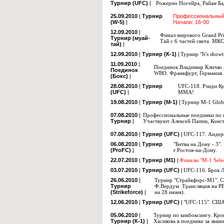
Турнир (UFC)
|
Рожерио Ногейра, Райан Б
25.09.2010
|
Турнир
Профессиональный 
(W-5)
|
Начало: 16-00
12.09.2010
|
Финал мирового Grand Pr
Турнир (муай-
Тай с 6 частей света.
МКСК
тай)
|
12.09.2010
|
Турнир (К-1)
|
Турнир "It's show
11.09.2010
|
Поединок Владимир Кличко -
Поединок
WBO. Франкфурт, Германия
(Бокс)
|
28.08.2010
|
Турнир
UFC-118. Рэнди Ку
(UFC)
|
ММА!
19.08.2010
|
Турнир (М-1)
|
Турнир М-1 Globa
07.08.2010
|
Профессиональные поединки по к
Турнир
|
Участвуют Алексей Папин, Конс
07.08.2010
|
Турнир (UFC)
|
UFC-117. Андерс
06.08.2010
|
Турнир
"Битва на Дону - 3"
(ProFC)
|
г.Ростов-на-Дону.
22.07.2010
|
Турнир (М1)
|
Финалы "М-1 Sele
03.07.2010
|
Турнир (UFC)
|
UFC-116. Брок 
26.06.2010
|
Турнир "Страйкфорс-М1". С
Турнир
Ф.Вердум. Трансляция на РЕ
(Strikeforce)
|
на 28 июня).
12.06.2010
|
Турнир (UFC)
|
"UFC-115". США
05.06.2010
|
Турнир по кикбоксингу. Кро
Турнир (К-1)
|
Хасикова в поединке за зва