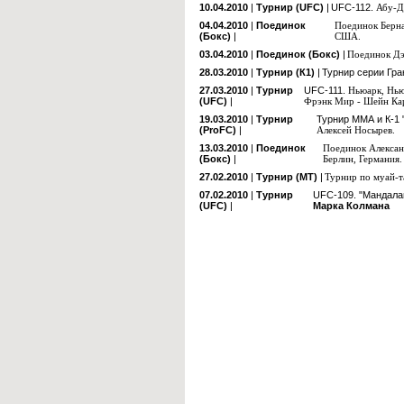
10.04.2010
|
Турнир (UFC)
|
UFC-112.
Абу-Д
04.04.2010
|
Поединок
Поединок Берна
(Бокс)
|
США.
03.04.2010
|
Поединок (Бокс)
|
Поединок Дэ
28.03.2010
|
Турнир (К1)
|
Турнир серии Гр
27.03.2010
|
Турнир
UFC-111.
Ньюарк, Нь
(UFC)
|
Фрэнк Мир - Шейн Ка
19.03.2010
|
Турнир
Турнир ММА и К-1 
(ProFC)
|
Алексей Носырев.
13.03.2010
|
Поединок
Поединок Алексан
(Бокс)
|
Берлин, Германия.
27.02.2010
|
Турнир (МТ)
|
Турнир по муай
07.02.2010
|
Турнир
UFC-109.
"Мандала
(UFC)
|
Марка Колмана