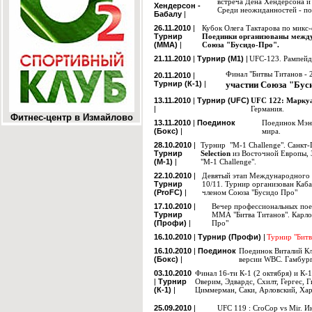
встреча Дена Хендерсона и
Хендерсон -
Среди неожиданностей - по
Бабалу
|
26.11.2010
|
Кубок Олега Тактарова по микс
Турнир
Поединки организованы между
(ММА)
|
Союза "Бусидо-Про".
21.11.2010
|
Турнир (М1)
|
UFC-123. Рампейд
Финал "Битвы Титанов - 2
20.11.2010
|
Турнир (К-1)
|
участии Союза "Бус
13.11.2010
|
Турнир (UFC)
UFC 122: Марку
|
Германия.
Фитнес-центр в Измайлово
13.11.2010
|
Поединок
Поединок Мэнн
(Бокс)
|
мира.
28.10.2010
|
Турнир "M-1 Challenge". Санкт
Турнир
Selection
из Восточной Европы, 
(М-1)
|
"M-1 Challenge".
22.10.2010
|
Девятый этап Международного 
Турнир
10/11. Турнир организован Каб
(ProFC)
|
членом Союза "Бусидо Про"
17.10.2010
|
Вечер профессиональных поед
Турнир
ММА "Битва Титанов". Карло
(Профи)
|
Про"
16.10.2010
|
Турнир (Профи)
|
Турнир "Битв
16.10.2010
|
Поединок
Поединок Виталий Кл
(Бокс)
|
версии WBС. Гамбург
03.10.2010
Финал 16-ти
К-1 (2 октября) и
К-1
|
Турнир
Оверим, Эдвардс, Схилт, Гергес, Г
(К-1)
|
Циммерман, Саки, Арловский, Хари
25.09.2010
|
UFC 119 : CroCop vs Mir. 