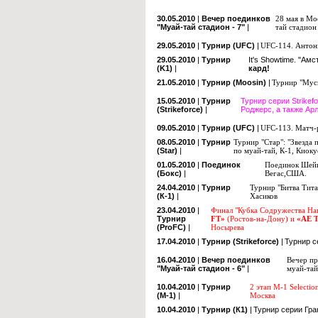
30.05.2010
|
Вечер поединков
28 мая в Мо
"Муай-тай стадион - 7"
|
тай стадион
29.05.2010
|
Турнир (UFC)
|
UFC-114. Антон
29.05.2010
|
Турнир
It's Showtime
.
"Амс
(K1)
|
кард!
21.05.2010
|
Турнир (Moosin)
|
Турнир "Муси
15.05.2010
|
Турнир
Турнир серии Strike
(Strikeforce)
|
Роджерс, а также Ар
09.05.2010
|
Турнир (UFC)
|
UFC-113. Матч-
08.05.2010
|
Турнир
Турнир "Стар": "Звезда
(Star)
|
по муай-тай, К-1, Киоку
01.05.2010
|
Поединок
Поединок Шейн
(Бокс)
|
Вегас,США.
24.04.2010
|
Турнир
Турнир "Битва Тита
(К-1)
|
Хасиков
23.04.2010
|
Финал "Кубка Содружества На
Турнир
FT»
(Ростов-на-Дону) и
«AE 
(ProFC)
|
Носырева
17.04.2010
|
Турнир (Strikeforce)
|
Турнир с
16.04.2010
|
Вечер поединков
Вечер пр
"Муай-тай стадион - 6"
|
муай-та
10.04.2010
|
Турнир
2 этап М-1 Selecti
(М-1)
|
Москва
10.04.2010
|
Турнир (К1)
|
Турнир серии Гра