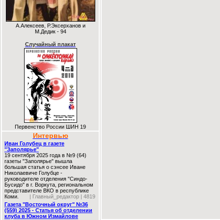
А.Алексеев, Р.Эксерханов и
М.Дедик - 94
Случайный плакат
Первенство России ШИН 19
Интервью
Иван Голубец в газете
"Заполярье"
19 сентября 2025 года в №9 (64)
газеты "Заполярье" вышла
большая статья о сэнсее Иване
Николаевиче Голубце -
руководителе отделения "Синдо-
Бусидо" в г. Воркута, региональном
представителе ВКО в республике
Коми.
| Главный_редактор | 4819
Газета "Восточный округ" №36
(559) 2025 - Статья об отделении
клуба в Южном Измайлове