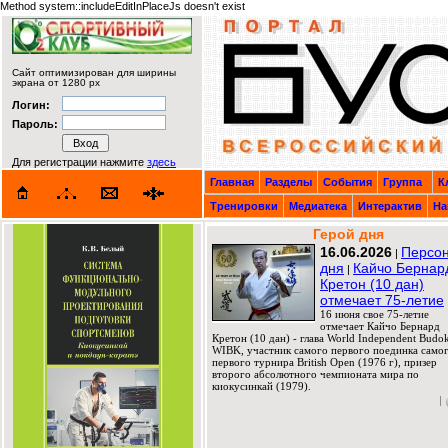
Method system::includeEditInPlaceJs doesn't exist
Сайт оптимизирован для ширины
экрана от 1280 px
Логин:
Пароль:
Для регистрации нажмите
здесь
Главная
Разделы
События
Группа
К
Тренировки
Медиатека
Интерактив
На
Герой дня
16.06.2026
Персо
|
дня
Кайчо Бернар
|
Кретон (10 дан)
отмечает 75-летие
16 июня свое 75-летие
отмечает Кайчо Бернард
Кретон (10 дан) - глава World Independent Budok
WIBK, участник самого первого поединка само
первого турнира British Open (1976 г), призер
второго абсолютного чемпионата мира по
киокусинкай (1979).
|