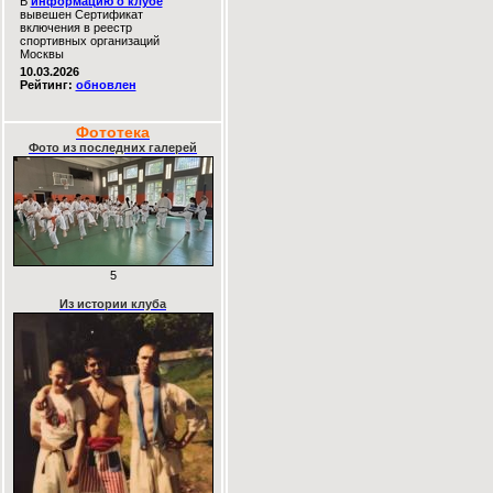
В
информацию о клубе
вывешен Сертификат
включения в реестр
спортивных организаций
Москвы
10.03.2026
Рейтинг:
обновлен
Фототека
Фото из последних галерей
5
Из истории клуба