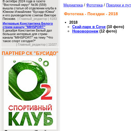
В октябре 2024 годв в газете
"Восточный округ" №36 (559)
Медиатека
/
Фототека
/
Поездки и пу
вышла статья об отделении клуба в
Южном Измайлове "Бусидо-Южка"
Фототека - Поездки - 2018
и его руководителе сэмпае Викторе
Пескове.
| Главный_редактор | 4183
2018
Интервью Константина Белого
Скай-парк в Сочи
(10 фото)
стрим-каналу "MIHSPORT"
5 декабря Константин Белый дал
Нововоронеж
(12 фото)
большое интервью для стрим-
канала "MIHSPORT" на тему "Что
такое спорт сегодня?"
| Главный_редактор | 11027
ПАРТНЕР СК "БУСИДО"