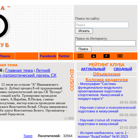
Поиск по сайту:
Поиск по Интернету:
Поиск
Facebook
Twitter
ная тема
РЕЙТИНГ КЛУБА
АКТУАЛЬНЫЙ
СВОДНЫЙ
26
Главная тема
Летний
|
|
Объявления
о-патриотический лагерь СК
Колонка редактора
-
Монография "Система
 12 июля на острове "А" Иваньковского
функционально-модульного
ща (г. Дубна) прошел 8-ой традиционный
проектирования подготовки
ивно-патриотический лагерь СК "Бусидо".
спортсменов. Киокусинкай и
 секций клуба. Тренировки проводили
нокдаун-каратэ"
евич, А.Вирабян, В.Песков, сэмпаи
19-01-2026
риходченко, мастер-классы проводили шихан
ханси Константин Белый. Сборы завершились
-
Научная статья о психологической
ба ханси Константина Белого. Организатор -
подготовке в киокусинкай
алий Геркулесов.
09-03-2024
|
| 800
-
Научная статья об этапности
подготовки в киокусинкай
15-01-2024
-
История кикбоксинга, часть 1 -
Tweet
Посетителей:
32564
журнал "БудоГлобал" №30 2023