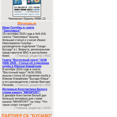
Чемпионат Европы WIBK 13
Интервью
Иван Голубец в газете
"Заполярье"
19 сентября 2025 года в №9 (64)
газеты "Заполярье" вышла
большая статья о сэнсее Иване
Николаевиче Голубце -
руководителе отделения "Синдо-
Бусидо" в г. Воркута, региональном
представителе ВКО в республике
Коми.
| Главный_редактор | 4822
Газета "Восточный округ" №36
(559) 2025 - Статья об отделении
клуба в Южном Измайлове
В октябре 2024 годв в газете
"Восточный округ" №36 (559)
вышла статья об отделении клуба в
Южном Измайлове "Бусидо-Южка"
и его руководителе сэмпае Викторе
Пескове.
| Главный_редактор | 4183
Интервью Константина Белого
стрим-каналу "MIHSPORT"
5 декабря Константин Белый дал
большое интервью для стрим-
канала "MIHSPORT" на тему "Что
такое спорт сегодня?"
| Главный_редактор | 11031
ПАРТНЕР СК "БУСИДО"