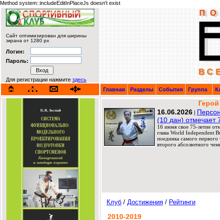
Method system::includeEditInPlaceJs doesn't exist
Сайт оптимизирован для ширины
экрана от 1280 px
Логин:
Пароль:
Для регистрации нажмите
здесь
Главная
Разделы
События
Группа
К
Герой
16.06.2026
Персон
|
(10 дан) отмечает 
16 июня свое 75-летие от
глава World Independent 
поединка самого первого т
второго абсолютного чемп
Клуб
/
Достижения
/
Рейтинги
2010-2019