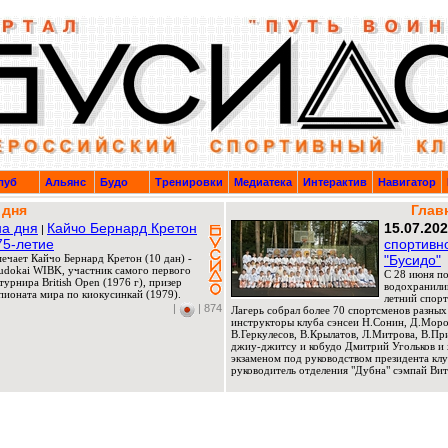
луб
Альянс
Будо
Тренировки
Медиатека
Интерактив
Навигатор
 дня
Глав
а дня
Кайчо Бернард Кретон
15.07.20
|
75-летие
спортивн
мечает Кайчо Бернард Кретон (10 дан) -
"Бусидо"
Budokai WIBK, участник самого первого
C 28 июня по
урнира British Open (1976 г), призер
водохранили
ионата мира по киокусинкай (1979).
летний спорт
|
| 874
Лагерь собрал более 70 спортсменов разных
инструкторы клуба сэнсеи Н.Сонин, Д.Мороз
В.Геркулесов, В.Крылатов, Л.Митрова, В.П
джиу-джитсу и кобудо Дмитрий Угольков и 
экзаменом под руководством президента клу
руководитель отделения "Дубна" сэмпай Вит