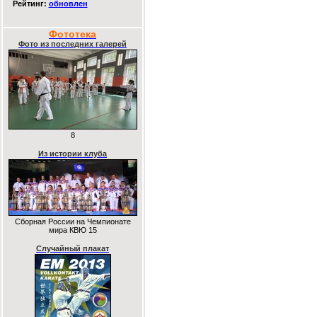
Рейтинг:
обновлен
Фототека
Фото из последних галерей
8
Из истории клуба
Сборная России на Чемпионате
мира КВЮ 15
Случайный плакат