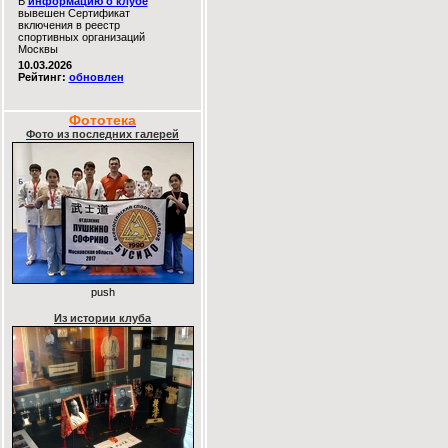
В
информацию о клубе
вывешен Сертификат
включения в реестр
спортивных организаций
Москвы
10.03.2026
Рейтинг:
обновлен
Фототека
Фото из последних галерей
push
Из истории клуба