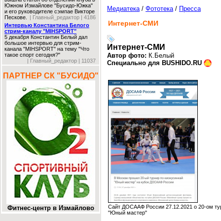
Южном Измайлове "Бусидо-Южка"
Медиатека
/
Фототека
/
Пресса
и его руководителе сэмпае Викторе
Пескове.
| Главный_редактор | 4186
Интернет-СМИ
Интервью Константина Белого
стрим-каналу "MIHSPORT"
5 декабря Константин Белый дал
большое интервью для стрим-
Интернет-СМИ
канала "MIHSPORT" на тему "Что
такое спорт сегодня?"
Автор фото:
К.Белый
| Главный_редактор | 11037
Специально для BUSHIDO.RU
ПАРТНЕР СК "БУСИДО"
Сайт ДОСААФ России 27.12.2021 о 20-ом ту
Фитнес-центр в Измайлово
"Юный мастер"