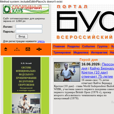
Method system::includeEditInPlaceJs doesn't exist
Сайт оптимизирован для ширины
экрана от 1280 px
Логин:
Пароль:
Для регистрации нажмите
здесь
Главная
Разделы
События
Группа
К
Тренировки
Медиатека
Интерактив
На
Герой дня
16.06.2026
Персо
|
дня
Кайчо Бернар
|
Кретон (10 дан)
отмечает 75-летие
16 июня свое 75-летие
отмечает Кайчо Бернард
Кретон (10 дан) - глава World Independent Budok
WIBK, участник самого первого поединка само
первого турнира British Open (1976 г), призер
второго абсолютного чемпионата мира по
киокусинкай (1979).
|