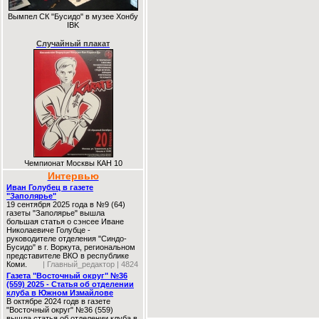
Вымпел СК "Бусидо" в музее Хонбу
IBK
Случайный плакат
Чемпионат Москвы КАН 10
Интервью
Иван Голубец в газете
"Заполярье"
19 сентября 2025 года в №9 (64)
газеты "Заполярье" вышла
большая статья о сэнсее Иване
Николаевиче Голубце -
руководителе отделения "Синдо-
Бусидо" в г. Воркута, региональном
представителе ВКО в республике
Коми.
| Главный_редактор | 4824
Газета "Восточный округ" №36
(559) 2025 - Статья об отделении
клуба в Южном Измайлове
В октябре 2024 годв в газете
"Восточный округ" №36 (559)
вышла статья об отделении клуба в