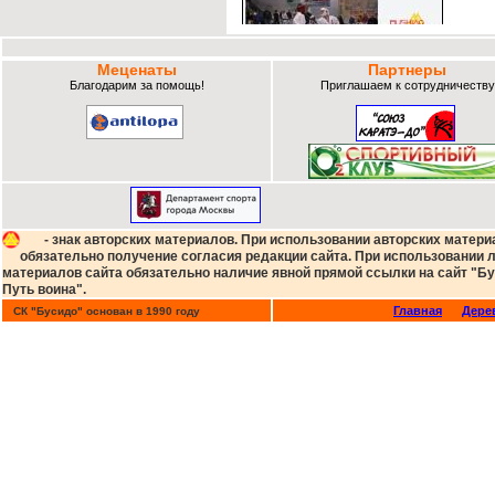
Сайт ДОСААФ России 16.01.19 о 17-ом Фес
"Юный мастер"
Меценаты
Партнеры
Благодарим за помощь!
Приглашаем к сотрудничеству
- знак авторских материалов. При использовании авторских матери
обязательно получение согласия редакции сайта. При использовании
материалов сайта обязательно наличие явной прямой ссылки на сайт "Бу
Путь воина".
Главная
Дере
СК "Бусидо" основан в 1990 году
Сайт Сайт karate.ru 08-09-17 - Интервью Ан
Исмаилова