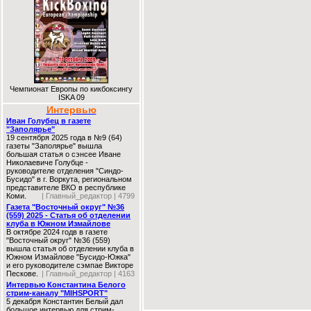
Чемпионат Европы по кикбоксингу
ISKA 09
Интервью
Иван Голубец в газете
"Заполярье"
19 сентября 2025 года в №9 (64)
газеты "Заполярье" вышла
большая статья о сэнсее Иване
Николаевиче Голубце -
руководителе отделения "Синдо-
Бусидо" в г. Воркута, региональном
представителе ВКО в республике
Коми.
| Главный_редактор | 4799
Газета "Восточный округ" №36
(559) 2025 - Статья об отделении
клуба в Южном Измайлове
В октябре 2024 годв в газете
"Восточный округ" №36 (559)
вышла статья об отделении клуба в
Южном Измайлове "Бусидо-Южка"
и его руководителе сэмпае Викторе
Пескове.
| Главный_редактор | 4163
Интервью Константина Белого
стрим-каналу "MIHSPORT"
5 декабря Константин Белый дал
большое интервью для стрим-