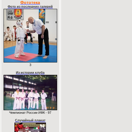
Фототека
Фото из последних галерей
3
Из истории клуба
Чемпионат России ИФК - 97
Случайный плакат