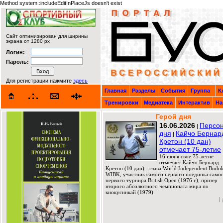
Method system::includeEditInPlaceJs doesn't exist
Сайт оптимизирован для ширины
экрана от 1280 px
Логин:
Пароль:
Для регистрации нажмите
здесь
Главная
Разделы
События
Группа
К
Тренировки
Медиатека
Интерактив
На
Герой дня
16.06.2026
Персо
|
дня
Кайчо Бернар
|
Кретон (10 дан)
отмечает 75-летие
16 июня свое 75-летие
отмечает Кайчо Бернард
Кретон (10 дан) - глава World Independent Budok
WIBK, участник самого первого поединка само
первого турнира British Open (1976 г), призер
второго абсолютного чемпионата мира по
киокусинкай (1979).
|