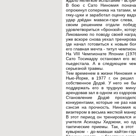
ждало нелегкое испытание - встре
В бою с Сато Ниномия поначал
опрокинул соперника на татами, 
гяку-цуки и заработал оценку ва
удар дзёдан маваси-гэри слева,
своим решением отдали победу
удовлетвориться «бронзой», котор
Ликованию по поводу своей нагр
уже вскоре снова уехал трениро
где начал готовиться к новым бо
его главная мечта - титул чемпио
На VIII Чемпионате Японии (197
Сато Тосикадзу остановил его в
пьедестала. А в следующем чем
серьезной травмы.
Тем временем в жизни Ниномия н
Нью-Йорке, в 1977 г. он решил
собственное Додзё. У него не б
поддержать его в трудную мину
арендовав зал в одном из оздоров
Становление Додзё проходи
конкурентами, которые не раз на
сэнсэя на прочность. Ниномия 
визитером в весьма жесткой манер
В этот период он тренировался 
учителя Асихары Хидэюки, но од
тактические приемы. Так, в это
кувырком - до-маваши кайтэн-гэ