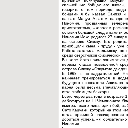
причинам покинувших Кёкусин 
сильнейших бойцах его школы,
говорить о том периоде, когда
бойцами я бы назвал Санпэя и Н
назвать Мацуи. А затем, наверное
Ниномия, прозванный велере
аристократом», «королем роскош
оставил большой след в памяти ос
Ниномия Йоко родился 27 января 
на острове Сикоку. Его родит
приобщили сына к труду - уже с
Работа закалила мальчишку, он 
среди сверстников физической сил
В школе Йоко начал заниматься д
первом классе повышенной сре
острова Сикоку «Открытие дзюдо»
В 1969 г. пятнадцатилетний Н
начинает тренироваться в додз
будущего основателя Ашихара ка
парня были весьма впечатляющим
стал любимцем Асихары.
Всего через два года в возрасте 
дебютирует на III Чемпионате Япо
выиграл всего лишь один бой, вы
Сато Кацуаки, который на этом ч
стала причиной разочарования 
добиться успеха. «Я обязательно
Ниномия.