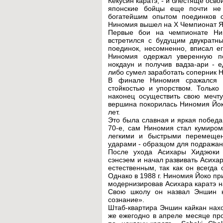
Кёкусин каратэ, - и блестяще осво
японские бойцы еще почти не
богатейшим опытом поединков 
Ниномия вышел на Х Чемпионат Я
Первые бои на чемпионате Ни
встретился с будущим двукратн
поединок, несомненно, вписал е
Ниномия одержал уверенную по
нокдаун и получив вадза-ари - е
либо сумел заработать соперник 
В финале Ниномия сражался с
стойкостью и упорством. Только
наконец осуществить свою мечт
вершина покорилась Ниномия Йоко
лет.
Это была славная и яркая победа
70-е, сам Ниномия стал кумиром
легкими и быстрыми перемеще
ударами - образцом для подражан
После ухода Асихары Хидэюки 
сэнсэем и начал развивать Асиха
естественным, так как он всегда
Однако в 1988 г. Ниномия Йоко пр
модернизировав Асихара каратэ н
Свою школу он назвал Эншин к
сознание».
Штаб-квартира Эншин кайкан нах
же ежегодно в апреле месяце пр