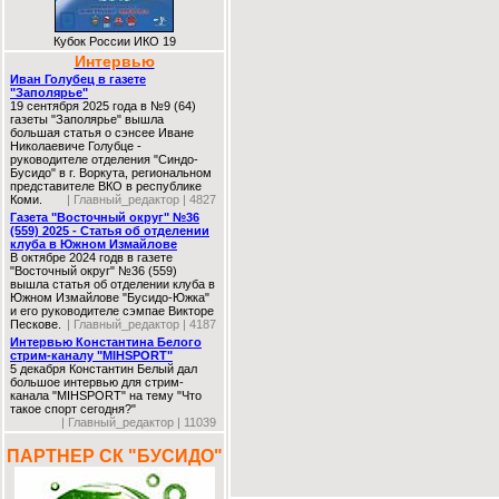
Кубок России ИКО 19
Интервью
Иван Голубец в газете
"Заполярье"
19 сентября 2025 года в №9 (64)
газеты "Заполярье" вышла
большая статья о сэнсее Иване
Николаевиче Голубце -
руководителе отделения "Синдо-
Бусидо" в г. Воркута, региональном
представителе ВКО в республике
Коми.
| Главный_редактор | 4827
Газета "Восточный округ" №36
(559) 2025 - Статья об отделении
клуба в Южном Измайлове
В октябре 2024 годв в газете
"Восточный округ" №36 (559)
вышла статья об отделении клуба в
Южном Измайлове "Бусидо-Южка"
и его руководителе сэмпае Викторе
Пескове.
| Главный_редактор | 4187
Интервью Константина Белого
стрим-каналу "MIHSPORT"
5 декабря Константин Белый дал
большое интервью для стрим-
канала "MIHSPORT" на тему "Что
такое спорт сегодня?"
| Главный_редактор | 11039
ПАРТНЕР СК "БУСИДО"