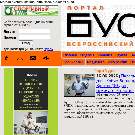
Method system::includeEditInPlaceJs doesn't exist
Сайт оптимизирован для ширины
экрана от 1280 px
Логин:
Пароль:
Для регистрации нажмите
здесь
Главная
Разделы
События
Группа
К
Тренировки
Медиатека
Интерактив
На
Герой дня
16.06.2026
Персо
|
дня
Кайчо Бернар
|
Кретон (10 дан)
отмечает 75-летие
16 июня свое 75-летие
отмечает Кайчо Бернард
Кретон (10 дан) - глава World Independent Budok
WIBK, участник самого первого поединка само
первого турнира British Open (1976 г), призер
второго абсолютного чемпионата мира по
киокусинкай (1979).
|