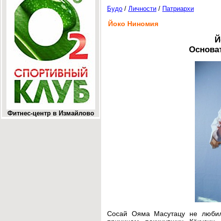
Будо
/
Личности
/
Патриархи
Йоко Ниномия
Й
Основа
Фитнес-центр в Измайлово
Сосай Ояма Масутацу не любил