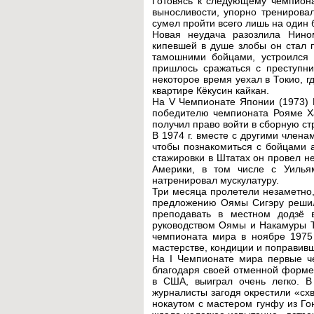
Готовясь к следующему чемпиона
выносливости, упорно тренировал
сумел пройти всего лишь на один б
Новая неудача разозлила Нино
кипевшей в душе злобы он стал 
тамошними бойцами, устроился 
пришлось сражаться с преступн
некоторое время уехал в Токио, г
квартире Кёкусин кайкан.
На V Чемпионате Японии (1973) 
победителю чемпионата Рояме Ха
получил право войти в сборную ст
В 1974 г. вместе с другими член
чтобы познакомиться с бойцами 
стажировки в Штатах он провел н
Америки, в том числе с Уилья
натренировал мускулатуру.
Три месяца пролетели незаметно
предложению Оямы Сигэру решил
преподавать в местном додзё 
руководством Оямы и Накамуры Т
чемпионата мира в ноябре 1975 
мастерстве, кондиции и поправив
На I Чемпионате мира первые ч
благодаря своей отменной форме
в США, выиграл очень легко. В 
журналисты загодя окрестили «схв
нокаутом с мастером гунфу из Г