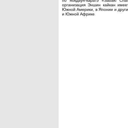
по нокдаун-каратэ «Sabaki Ch
организация Эншин кайкан имее
Южной Америки, в Японии и других
и Южной Африке