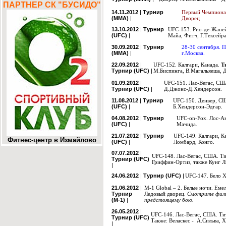
ПАРТНЕР СК "БУСИДО"
14.11.2012
|
Турнир
Первый Чемпиона
(ММА)
|
Дворец
13.10.2012
|
Турнир
UFC-153. Рио-де-Жаней
(UFC)
|
Майа, Фитч, Г.Тексейр
30.09.2012
|
Турнир
28-30 сентября.
(ММА)
|
г.Москва.
22.09.2012
|
UFC-152. Калгари, Канада.
Т
Турнир (UFC)
|
М.Биспинга, В.Магальяеша, 
01.09.2012
|
UFC-151. Лас-Вегас, СШ
Турнир (UFC)
|
Д.Джонс-Д.Хендерсон.
11.08.2012
|
Турнир
UFC-150. Денвер, С
(UFC)
|
Б.Хендерсон-Эдгар.
04.08.2012
|
Турнир
UFC-on-Fox. Лос-Ан
(UFC)
|
Мачида.
21.07.2012
|
Турнир
UFC-149. Калгари, К
Фитнес-центр в Измайлово
(UFC)
|
Ломбард, Конго.
07.07.2012
|
UFC-148. Лас-Вегас, США. Ти
Турнир (UFC)
Гриффин-Ортиз, также Кунг Л
|
24.06.2012
|
Турнир (UFC)
|
UFC-147. Бело Х
21.06.2012
|
M-1 Global – 2. Белые ночи. Емел
Турнир
Ледовый дворец.
Смотрите филь
(М-1)
|
предстоящему бою.
26.05.2012
|
UFC-146. Лас-Вегас, США. Ти
Турнир (UFC)
Также: Веласкес - А.Сильва, 
|