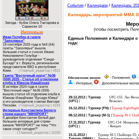
События
/
Календари
/
Календарь 20
Календарь мероприятий ММА 20
Звезда - Кубок Олега Тактарова в
Меро
Саранске 10
(чтобы посмотреть Пол
Интервью
Иван Голубец в газете
Единые Положения и Календари о
"Заполярье"
года:
19 сентября 2025 года в №9 (64)
газеты "Заполярье" вышла
большая статья о сэнсее Иване
Николаевиче Голубце -
руководителе отделения "Синдо-
Бусидо" в г. Воркута, региональном
представителе ВКО в республике
Коми.
| Главный_редактор | 4822
Газета "Восточный округ" №36
:
- Положения;
-
Обозначение иконок
(559) 2025 - Статья об отделении
клуба в Южном Измайлове
- Интервью;
- Дополнительные мате
В октябре 2024 годв в газете
"Восточный округ" №36 (559)
вышла статья об отделении клуба в
29.12.2012
|
Турнир
UFC-155. Лас-Вегас
Южном Измайлове "Бусидо-Южка"
(UFC)
|
Веласкес.
и его руководителе сэмпае Викторе
Пескове.
| Главный_редактор | 4183
16.12.2012
|
Турнир (FN)
|
Турнир FightNight
Интервью Константина Белого
стрим-каналу "MIHSPORT"
08.12.2012
|
Турнир (M-1)
|
Турнир М-1 Chal
5 декабря Константин Белый дал
большое интервью для стрим-
17.11.2012
|
Турнир
UFC-154. Монреаль,
канала "MIHSPORT" на тему "Что
(UFC)
|
- Кондит.
такое спорт сегодня?"
| Главный_редактор | 11030
15.11.2012
|
Турнир M-1 Challenge-35,
Турнир (ММА)
|
Дворец. А.Емельяненко - 