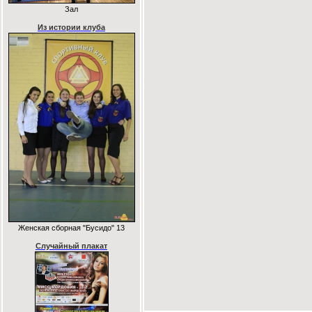
Зал
Из истории клуба
Женская сборная "Бусидо" 13
Случайный плакат