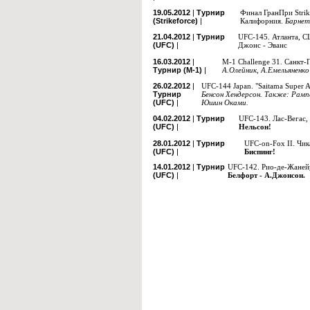
19.05.2012
|
Турнир
Финал ГранПри Strik
(Strikeforce)
|
Калифорния.
Барнет
21.04.2012
|
Турнир
UFC-145. Атланта, 
(UFC)
|
Джонс - Эванс
16.03.2012
|
М-1 Challenge 31. Санкт-
Турнир (М-1)
|
А.Олейник, А.Емельяненко
26.02.2012
|
UFC-144 Japan. "Saitama Super 
Турнир
Бенсон Хендерсон. Также: Рамп
(UFC)
|
Юшин Оками.
04.02.2012
|
Турнир
UFC-143. Лас-Вегас
(UFC)
|
Нельсон!
28.01.2012
|
Турнир
UFC-on-Fox II. Чи
(UFC)
|
Биспинг!
14.01.2012
|
Турнир
UFC-142. Рио-де-Жанейр
(UFC)
|
Белфорт - А.Джонсон.