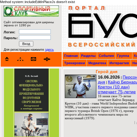
Method system::includeEditInPlaceJs doesn't exist
Сайт оптимизирован для ширины
экрана от 1280 px
Логин:
Пароль:
Для регистрации нажмите
здесь
Главная
Разделы
События
Группа
К
Тренировки
Медиатека
Интерактив
На
Герой дня
16.06.2026
Персо
|
дня
Кайчо Бернар
|
Кретон (10 дан)
отмечает 75-летие
16 июня свое 75-летие
отмечает Кайчо Бернард
Кретон (10 дан) - глава World Independent Budok
WIBK, участник самого первого поединка само
первого турнира British Open (1976 г), призер
второго абсолютного чемпионата мира по
киокусинкай (1979).
|