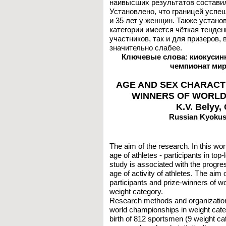
наивысших результатов составила
Установлено, что границей успе
и 35 лет у женщин. Также устано
категории имеется чёткая тенден
участников, так и для призеров,
значительно слабее.
Ключевые слова: киокусинка
чемпионат мир
AGE AND SEX CHARACTE
WINNERS OF WORLD
K.V. Belyy
Russian Kyokus
The aim of the research. In this work
age of athletes - participants in to
study is associated with the progre
age of activity of athletes. The aim
participants and prize-winners of 
weight category.
Research methods and organization.
world championships in weight cat
birth of 812 sportsmen (9 weight c