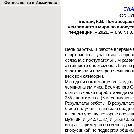
Фитнес-центр в Измайлово
СКА
Ссыл
Белый, К.В. Половозраст
чемпионатов мира по киокусин
тенденции. – 2021. – Т. 9, № 3.
Цель работы. В работе впервые 
спортсменов – участников сорев
связана с поступательным разви
активности спортсменов. Целью 
участников и призеров чемпионат
весовой категории.
Методы и организация исследова
чемпионатам мира Всемирного С
статистически обработаны даты 
255 спортсменок (6 весовых кате
Результаты работы. В результат
были получены данные о среднем
высшего уровня, которые составил
мужчин, и (24,9±0,32) и (25,8±0
возраст примерно на один год м
киокусинкай не подвергся общим