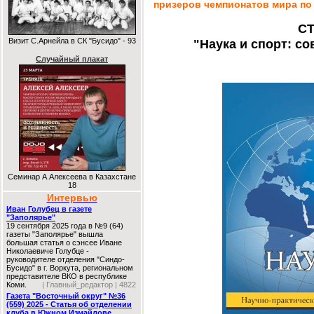
призеров чемпионатов мира по
СТ
Визит С.Арнейла в СК "Бусидо" - 93
"Наука и спорт: с
Случайный плакат
Семинар А.Алексеева в Казахстане
18
Интервью
Иван Голубец в газете
"Заполярье"
19 сентября 2025 года в №9 (64)
газеты "Заполярье" вышла
большая статья о сэнсее Иване
Николаевиче Голубце -
руководителе отделения "Синдо-
Бусидо" в г. Воркута, региональном
представителе ВКО в республике
Коми.
| Главный_редактор | 4822
Газета "Восточный округ" №36
(559) 2025 - Статья об отделении
клуба в Южном Измайлове