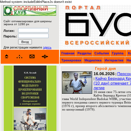
Method system::includeEditInPlaceJs doesn't exist
Сайт оптимизирован для ширины
экрана от 1280 px
Логин:
Пароль:
Для регистрации нажмите
здесь
Главная
Разделы
События
Группа
К
Тренировки
Медиатека
Интерактив
На
Герой дня
16.06.2026
Персон
|
Кайчо Бернард Кр
|
(10 дан) отмечает 
летие
16 июня свое 75-летие от
Кайчо Бернард Кретон (10
глава World Independent Budokai WIBK, участни
первого поединка самого первого турнира Briti
(1976 г), призер второго абсолютного чемпион
по киокусинкай (1979).