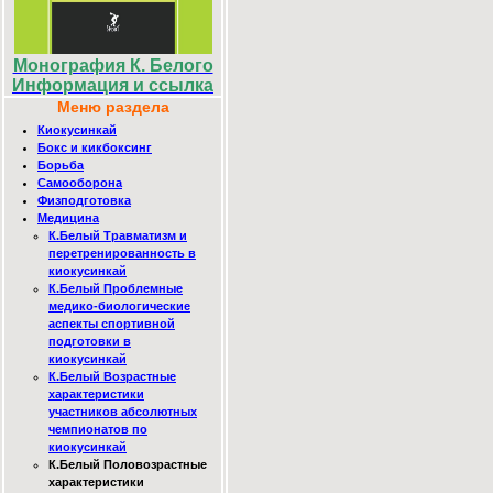
Монография К. Белого
Информация и ссылка
Меню раздела
Киокусинкай
Бокс и кикбоксинг
Борьба
Самооборона
Физподготовка
Медицина
К.Белый Травматизм и
перетренированность в
киокусинкай
К.Белый Проблемные
медико-биологические
аспекты спортивной
подготовки в
киокусинкай
К.Белый Возрастные
характеристики
участников абсолютных
чемпионатов по
киокусинкай
К.Белый Половозрастные
характеристики