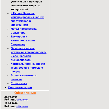
участников и призеров
чемпионатов мира по
киокусинкай
К.Белый Влияние
маневрирования на ЧСС
спортсменов в
киокусинкай
Метод профессора
Селуянова
Тренировка
выносливости по
Селуянову
Физиологические
механизмы выносливости
и специальная
выносливость
Контроль интенсивности
тренировки с помощью
пульса
Боли - симптомы и
лечение
Сгонка веса
Советы мастеров
Обновления
25.05.2026
Рейтинг
:
обновлен
22.04.2026
Рейтинг
:
обновлен