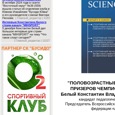
В октябре 2024 годв в газете
"Восточный округ" №36 (559)
вышла статья об отделении клуба в
Южном Измайлове "Бусидо-Южка"
и его руководителе сэмпае Викторе
Пескове.
| Главный_редактор | 4183
Интервью Константина Белого
стрим-каналу "MIHSPORT"
5 декабря Константин Белый дал
большое интервью для стрим-
канала "MIHSPORT" на тему "Что
такое спорт сегодня?"
| Главный_редактор | 11027
ПАРТНЕР СК "БУСИДО"
"ПОЛОВОЗРАСТНЫЕ
ПРИЗЕРОВ ЧЕМПИ
Белый Константин Влад
кандидат педагогич
Председатель Всероссийск
федерации «