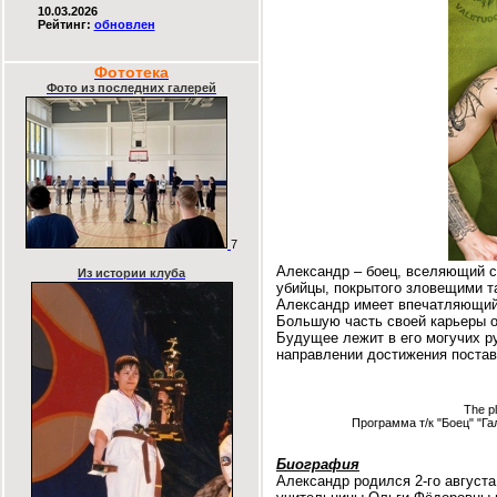
10.03.2026
Рейтинг:
обновлен
Фототека
Фото из последних галерей
7
Александр – боец, вселяющий с
Из истории клуба
убийцы, покрытого зловещими та
Александр имеет впечатляющий 
Большую часть своей карьеры о
Будущее лежит в его могучих ру
направлении достижения постав
The pl
Программа т/к "Боец" "Га
Биография
Александр родился 2-го августа