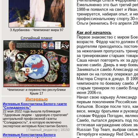
учительницы Ольги Фёдоровны 
Емельяненко это был третий ре
1988-м появился на свет и Иван
тренируется, набирая опыт, и н
профессиональному спорту.30-г
Ольги (женились 8-го апреля 20
З.Курбанова - Чемпионат мира 97
Как всё началось
Первое знакомство с миром Бое
Случайный плакат
возрасте. Фёдор часто должен 
родителям приходилось постоян
за нежелания пропускать тренир
за тренировками старших товар
Саша начал повторять их за др
магию самбо. Дверь в мир боев
Заниматься самбо Александр на
время он на голову опережал де
Мастера Спорта в дзюдо. В 199
чемпионате по боевому самбо. 
старым тренером по самбо Вла
Чемпионат и первенство республики
июня 2006-го.
Крым 17
Начал свою карьеру Александр 
Интервью
первым поколением Российских 
Интервью Константина Белого газете
Копылов. Вскоре после того, ка
"Солидарность"
весе, между братьями и руково
22 мая 2022 года вышла публикация
"Здоровым людям - здоровую стратегию"
словам Фёдора Погодин, являю
центральной профсоюзной газеты
Самбо, пытался держать под по
"Солидарность", в которую включено
оттягивая награждение обоих з
экспертное интервью Константин Белого.
Russian Top Team, выбрав сво
| Главный_редактор | 18150
Петербурге команду Red Devil,
Интервью Константина Белого