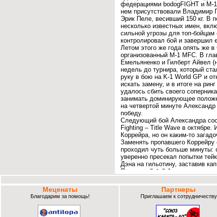
федерациями bodogFIGHT и M-1
нем присутствовали Владимир 
Эрик Пеле, весивший 150 кг. В 
несколько известных имен, вкл
сильной угрозы для топ-бойцам
контролировал бой и завершил е
Летом этого же года опять же в
организованный M-1 MFC. В гл
Емельяненко и Гилберт Айвел (н
недель до турнира, который ста
руку в бою на K-1 World GP и о
искать замену, и в итоге на ри
удалось сбить своего соперника 
занимать доминирующее положен
на четвертой минуте Александр 
победу.
Следующий бой Александра сост
Fighting – Title Wave в октябр
Коррейра, но он каким-то загад
Заменять пропавшего Коррейру 
проходил чуть больше минуты: 
уверенно пресекал попытки тейк
Дэна на гильотину, заставив ка
Последний бой Александра на с
супербоя на M-1 Challenge, про
российского бойца, и имена пр
Меценаты
Партнеры
напротяжении нескольких недел
Благодарим за помощь!
Приглашаем к сотрудничеству
Емельяненко, стал бразилец Fab
известен будущий оппонент Але
реальной угрозы Россиянину. Ка