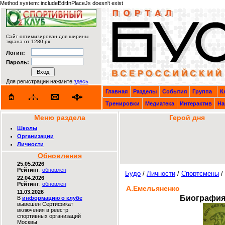
Method system::includeEditInPlaceJs doesn't exist
Сайт оптимизирован для ширины
экрана от 1280 px
Логин:
Пароль:
Для регистрации нажмите
здесь
Главная
Разделы
События
Группа
К
Тренировки
Медиатека
Интерактив
На
Меню раздела
Герой дня
Школы
Организации
Личности
Обновления
25.05.2026
Рейтинг
:
обновлен
Будо
/
Личности
/
Спортсмены
/
22.04.2026
Рейтинг
:
обновлен
А.Емельяненко
11.03.2026
Биография
В
информацию о клубе
вывешен Сертификат
включения в реестр
спортивных организаций
Москвы