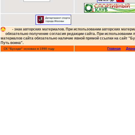
чёткой стратегии, не зная, чего
состоялся в Ледовом Дворце. 
переходит в наступление, однак
выдерживает шквальную атаку, 
получает сильнейший встречный
На данный момент Александр жд
- знак авторских материалов. При использовании авторских матери
организации HCF в мае. Вскоре 
обязательно получение согласия редакции сайта. При использовании
материалов сайта обязательно наличие явной прямой ссылки на сайт "Бу
Рекорд в ММА
Путь воина".
На апрель 2008-го года профес
побед и 3 поражения, из которы
Главная
Дере
СК "Бусидо" основан в 1990 году
Почётные звания и титулы
3-кратный чемпион Мира по Боев
Европейский чемпион по Боево
Чемпион России по дзюдо
Официальный сайт
http://www.alex.mixfight.ru/
Написали: Михаил Мазур, Кири
13.05.2008