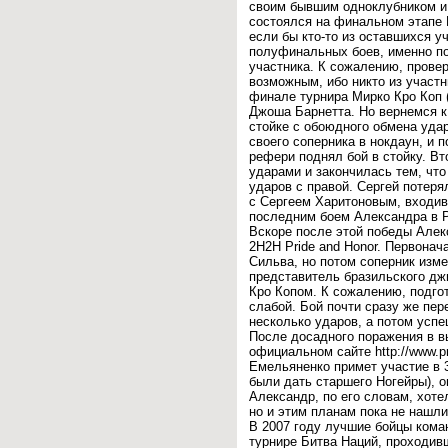
своим бывшим одноклубником и 
состоялся на финальном этапе 
если бы кто-то из оставшихся у
полуфинальных боев, именно по
участника. К сожалению, провер
возможным, ибо никто из участн
финале турнира Мирко Кро Коп 
Джоша Барнетта. Но вернемся к
стойке с обоюдного обмена уда
своего соперника в нокдаун, и п
рефери поднял бой в стойку. Вт
ударами и закончилась тем, чт
ударов с правой. Сергей потеря
с Сергеем Харитоновым, входив
последним боем Александра в
Вскоре после этой победы Алекс
2H2H Pride and Honor. Первонач
Сильва, но потом соперник изм
представитель бразильского дж
Кро Копом. К сожалению, подго
слабой. Бой почти сразу же пер
несколько ударов, а потом усп
После досадного поражения в в
официальном сайте http://www.pr
Емельяненко примет участие в 
были дать старшего Ногейры), о
Александр, по его словам, хот
но и этим планам пока не нашл
В 2007 году лучшие бойцы кома
турнире Битва Наций, проходив