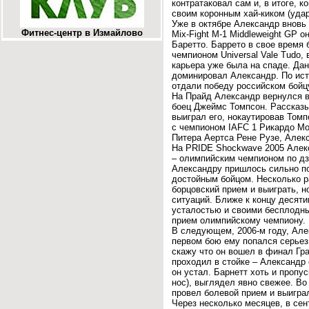
контратаковал сам и, в итоге, 
своим коронным хай-киком (удар
Уже в октябре Александр вновь 
Фитнес-центр в Измайлово
Mix-Fight M-1 Middleweight GP 
Баретто. Баррето в свое время
чемпионом Universal Vale Tudo,
карьера уже была на спаде. Дан
доминировал Александр. По ист
отдали победу российском бойц
На Прайд Александр вернулся в
боец Джеймс Томпсон. Рассказы
выиграл его, нокаутировав Том
с чемпионом IAFC 1 Рикардо Мо
Питера Аертса Рене Рузе, Алекс
На PRIDE Shockwave 2005 Алек
– олимпийским чемпионом по дз
Александру пришлось сильно поп
достойным бойцом. Несколько ра
борцовский прием и выиграть, н
ситуаций. Ближе к концу десят
усталостью и своими бесплодн
прием олимпийскому чемпиону.
В следующем, 2006-м году, Але
первом бою ему попался серьез
скажу что он вошел в финал Гр
проходил в стойке – Александр 
он устал. Барнетт хоть и пропу
нос), выглядел явно свежее. Во
провел болевой прием и выигра
Через несколько месяцев, в се