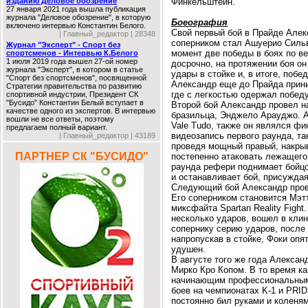
изданию Деловое обозрение
Финкельштейн.
27 января 2021 года вышла публикация
журнала "Деловое обозрение", в которую
Боеография
включено интервью Константин Белого.
Свой первый бой в Прайде Алекс
| Главный_редактор | 28348
соперником стал Ашуерио Сильв
Журнал "Эксперт" - Спорт без
момент две победы в боях по в
спортсменов - Интервью К.Белого
1 июля 2019 года вышел 27-ой номер
досрочно, на протяжении боя о
журнала "Эксперт", в котором в статье
удары в стойке и, в итоге, побе
"Спорт без спортсменов", посвященной
Александр еще до Прайда прини
Стратегии правительства по развитию
где с легкостью одержал победу
спортивной индустрии, Президент СК
"Бусидо" Константин Белый вступает в
Второй бой Александр провел на
качестве одного из экспертов. В интервью
бразильца, Энджело Арауджо. А
вошли не все ответы, поэтому
Vale Tudo, также он являлся фи
предлагаем полный вариант.
видеозапись первого раунда, та
| Главный_редактор | 43189
проведя мощный правый, накрыв
ПАРТНЕР СК "БУСИДО"
постепенно атаковать лежащего
раунда рефери поднимает бойцо
и останавливает бой, присужда
Следующий бой Александр прово
Его соперником становится Мэт
миксфайта Spartan Reality Fight
несколько ударов, вошел в клин
сопернику серию ударов, после 
напропускав в стойке, Фоки опя
удушен.
В августе того же года Алексан
Мирко Кро Копом. В то время ка
начинающим профессиональным 
боев на чемпионатах K-1 и PRID
постоянно бил руками и коленям