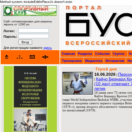
Method system::includeEditInPlaceJs doesn't exist
Сайт оптимизирован для ширины
экрана от 1280 px
Логин:
Пароль:
Для регистрации нажмите
здесь
Главная
Разделы
События
Группа
К
Тренировки
Медиатека
Интерактив
На
Герой дня
16.06.2026
Персон
|
Кайчо Бернард Кр
|
(10 дан) отмечает 
летие
16 июня свое 75-летие от
Кайчо Бернард Кретон (10
глава World Independent Budokai WIBK, участни
первого поединка самого первого турнира Briti
(1976 г), призер второго абсолютного чемпион
по киокусинкай (1979).