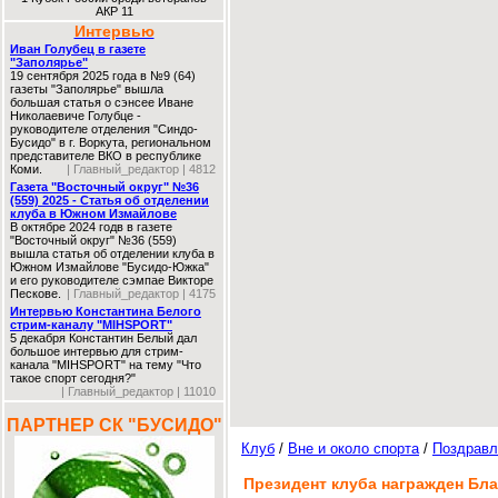
АКР 11
Интервью
Иван Голубец в газете
"Заполярье"
19 сентября 2025 года в №9 (64)
газеты "Заполярье" вышла
большая статья о сэнсее Иване
Николаевиче Голубце -
руководителе отделения "Синдо-
Бусидо" в г. Воркута, региональном
представителе ВКО в республике
Коми.
| Главный_редактор | 4812
Газета "Восточный округ" №36
(559) 2025 - Статья об отделении
клуба в Южном Измайлове
В октябре 2024 годв в газете
"Восточный округ" №36 (559)
вышла статья об отделении клуба в
Южном Измайлове "Бусидо-Южка"
и его руководителе сэмпае Викторе
Пескове.
| Главный_редактор | 4175
Интервью Константина Белого
стрим-каналу "MIHSPORT"
5 декабря Константин Белый дал
большое интервью для стрим-
канала "MIHSPORT" на тему "Что
такое спорт сегодня?"
| Главный_редактор | 11010
ПАРТНЕР СК "БУСИДО"
Клуб
/
Вне и около спорта
/
Поздравл
Президент клуба награжден Бл