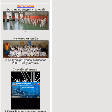
Фототека
Фото из последних галерей
1
Из истории клуба
8-ой Турнир "Бусидо-Антилопа"
2009 - Все участники
Случайный плакат
1 Кубок России среди ветеранов