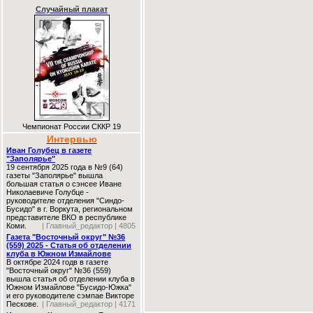
Случайный плакат
Чемпионат России СККР 19
Интервью
Иван Голубец в газете
"Заполярье"
19 сентября 2025 года в №9 (64)
газеты "Заполярье" вышла
большая статья о сэнсее Иване
Николаевиче Голубце -
руководителе отделения "Синдо-
Бусидо" в г. Воркута, региональном
представителе ВКО в республике
Коми.
| Главный_редактор | 4805
Газета "Восточный округ" №36
(559) 2025 - Статья об отделении
клуба в Южном Измайлове
В октябре 2024 годв в газете
"Восточный округ" №36 (559)
вышла статья об отделении клуба в
Южном Измайлове "Бусидо-Южка"
и его руководителе сэмпае Викторе
Пескове.
| Главный_редактор | 4171