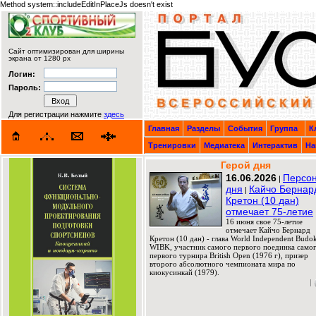
Method system::includeEditInPlaceJs doesn't exist
Сайт оптимизирован для ширины
экрана от 1280 px
Логин:
Пароль:
Для регистрации нажмите
здесь
Главная
Разделы
События
Группа
К
Тренировки
Медиатека
Интерактив
На
Герой дня
16.06.2026
Персо
|
дня
Кайчо Бернар
|
Кретон (10 дан)
отмечает 75-летие
16 июня свое 75-летие
отмечает Кайчо Бернард
Кретон (10 дан) - глава World Independent Budok
WIBK, участник самого первого поединка само
первого турнира British Open (1976 г), призер
второго абсолютного чемпионата мира по
киокусинкай (1979).
|