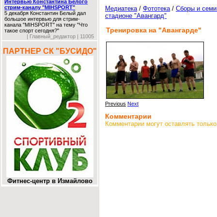
Интервью Константина Белого
стрим-каналу "MIHSPORT"
Медиатека
/
Фототека
/
Сборы и сем
5 декабря Константин Белый дал
стадионе "Авангард"
большое интервью для стрим-
канала "MIHSPORT" на тему "Что
Тренировка на "Авангарде"
такое спорт сегодня?"
| Главный_редактор | 11005
ПАРТНЕР СК "БУСИДО"
Previous
Next
Комментарии
Комментарии могут оставлять только
Фитнес-центр в Измайлово