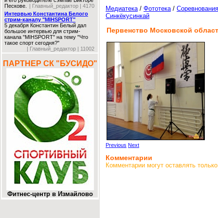
и его руководителе сэмпае Викторе
Пескове.
| Главный_редактор | 4170
Медиатека
/
Фототека
/
Соревновани
Интервью Константина Белого
Синкёкусинкай
стрим-каналу "MIHSPORT"
5 декабря Константин Белый дал
Первенство Московской област
большое интервью для стрим-
канала "MIHSPORT" на тему "Что
такое спорт сегодня?"
| Главный_редактор | 11002
ПАРТНЕР СК "БУСИДО"
Previous
Next
Комментарии
Комментарии могут оставлять только
Фитнес-центр в Измайлово