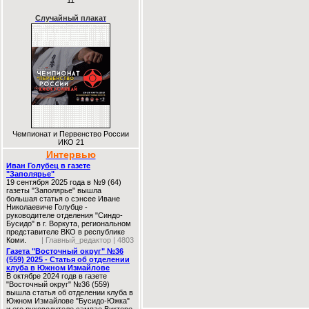
11
Случайный плакат
Чемпионат и Первенство России
ИКО 21
Интервью
Иван Голубец в газете
"Заполярье"
19 сентября 2025 года в №9 (64)
газеты "Заполярье" вышла
большая статья о сэнсее Иване
Николаевиче Голубце -
руководителе отделения "Синдо-
Бусидо" в г. Воркута, региональном
представителе ВКО в республике
Коми.
| Главный_редактор | 4803
Газета "Восточный округ" №36
(559) 2025 - Статья об отделении
клуба в Южном Измайлове
В октябре 2024 годв в газете
"Восточный округ" №36 (559)
вышла статья об отделении клуба в
Южном Измайлове "Бусидо-Южка"