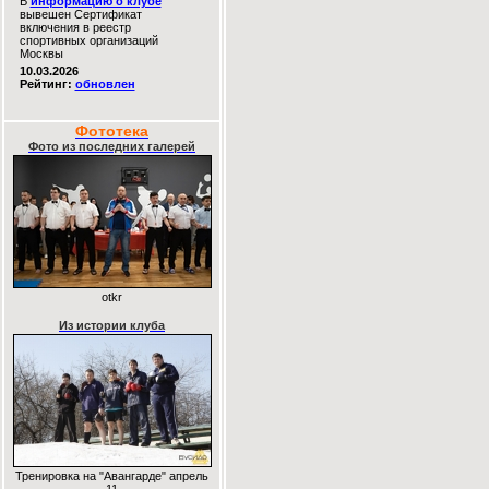
В
информацию о клубе
вывешен Сертификат
включения в реестр
спортивных организаций
Москвы
10.03.2026
Рейтинг:
обновлен
Фототека
Фото из последних галерей
otkr
Из истории клуба
Тренировка на "Авангарде" апрель