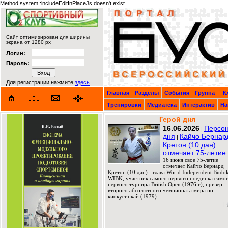
Method system::includeEditInPlaceJs doesn't exist
Сайт оптимизирован для ширины
экрана от 1280 px
Логин:
Пароль:
Для регистрации нажмите
здесь
Главная
Разделы
События
Группа
К
Тренировки
Медиатека
Интерактив
На
Герой дня
16.06.2026
Персо
|
дня
Кайчо Бернар
|
Кретон (10 дан)
отмечает 75-летие
16 июня свое 75-летие
отмечает Кайчо Бернард
Кретон (10 дан) - глава World Independent Budok
WIBK, участник самого первого поединка само
первого турнира British Open (1976 г), призер
второго абсолютного чемпионата мира по
киокусинкай (1979).
|