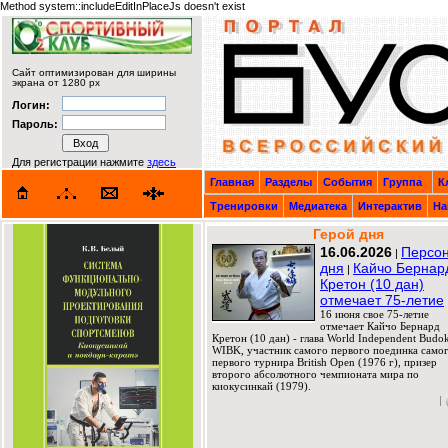
Method system::includeEditInPlaceJs doesn't exist
Сайт оптимизирован для ширины
экрана от 1280 px
Логин:
Пароль:
Для регистрации нажмите
здесь
Главная
Разделы
События
Группа
К
Тренировки
Медиатека
Интерактив
На
Герой дня
16.06.2026
Персо
|
дня
Кайчо Бернар
|
Кретон (10 дан)
отмечает 75-летие
16 июня свое 75-летие
отмечает Кайчо Бернард
Кретон (10 дан) - глава World Independent Budok
WIBK, участник самого первого поединка само
первого турнира British Open (1976 г), призер
второго абсолютного чемпионата мира по
киокусинкай (1979).
|