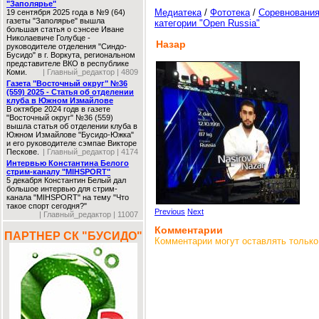
"Заполярье"
Медиатека
/
Фототека
/
Соревновани
19 сентября 2025 года в №9 (64)
газеты "Заполярье" вышла
категории "Open Russia"
большая статья о сэнсее Иване
Николаевиче Голубце -
Назар
руководителе отделения "Синдо-
Бусидо" в г. Воркута, региональном
представителе ВКО в республике
Коми.
| Главный_редактор | 4809
Газета "Восточный округ" №36
(559) 2025 - Статья об отделении
клуба в Южном Измайлове
В октябре 2024 годв в газете
"Восточный округ" №36 (559)
вышла статья об отделении клуба в
Южном Измайлове "Бусидо-Южка"
и его руководителе сэмпае Викторе
Пескове.
| Главный_редактор | 4174
Интервью Константина Белого
стрим-каналу "MIHSPORT"
5 декабря Константин Белый дал
большое интервью для стрим-
канала "MIHSPORT" на тему "Что
такое спорт сегодня?"
Previous
Next
| Главный_редактор | 11007
Комментарии
ПАРТНЕР СК "БУСИДО"
Комментарии могут оставлять только