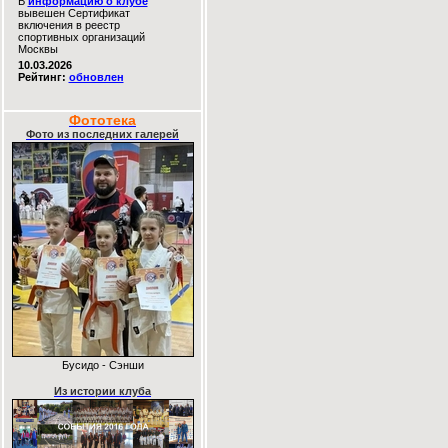
В
информацию о клубе
вывешен Сертификат
включения в реестр
спортивных организаций
Москвы
10.03.2026
Рейтинг:
обновлен
Фототека
Фото из последних галерей
Бусидо - Сэнши
Из истории клуба