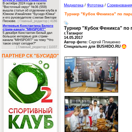
В октябре 2024 годв в газете
Медиатека
/
Фототека
/
Соревновани
"Восточный округ" №36 (559)
вышла статья об отделении клуба в
Турнир "Кубок Феникса" по пар
Южном Измайлове "Бусидо-Южка"
и его руководителе сэмпае Викторе
Пескове.
| Главный_редактор | 4186
Интервью Константина Белого
Турнир "Кубок Феникса" по 
стрим-каналу "MIHSPORT"
5 декабря Константин Белый дал
г.Таганрог
большое интервью для стрим-
14.05.2017
канала "MIHSPORT" на тему "Что
Автор фото:
Сергей Плишенко
такое спорт сегодня?"
Специально для BUSHIDO.RU
| Главный_редактор | 11037
ПАРТНЕР СК "БУСИДО"