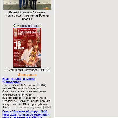
Джунай Алиева и Антонина
Исмаилова - Чемпионат России
ВКО 18
Случайный плакат
1 Турнир пам. Матерова ШИН 13
Интервью
Иван Голубец в газете
"Заполярье"
19 сентября 2025 года в №9 (64)
газеты "Заполярье" вышла
большая статья о сэнсее Иване
Николаевиче Голубце -
руководителе отделения "Синдо-
Бусидо" в г. Воркута, региональном
представителе ВКО в республике
Коми.
| Главный_редактор | 4824
Газета "Восточный округ" №36
(559) 2025 - Статья об отделении
клуба в Южном Измайлове