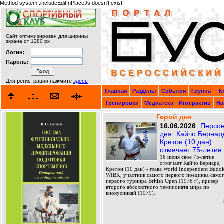
Method system::includeEditInPlaceJs doesn't exist
Сайт оптимизирован для ширины
экрана от 1280 px
Логин:
Пароль:
Для регистрации нажмите
здесь
Главная
Разделы
События
Группа
К
Тренировки
Медиатека
Интерактив
На
Герой дня
16.06.2026
Персо
|
дня
Кайчо Бернар
|
Кретон (10 дан)
отмечает 75-летие
16 июня свое 75-летие
отмечает Кайчо Бернард
Кретон (10 дан) - глава World Independent Budok
WIBK, участник самого первого поединка само
первого турнира British Open (1976 г), призер
второго абсолютного чемпионата мира по
киокусинкай (1979).
|