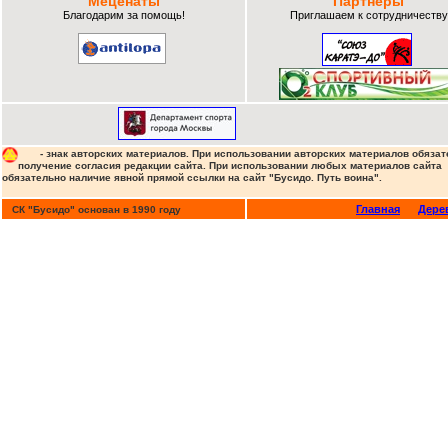
Меценаты
Партнеры
Благодарим за помощь!
Приглашаем к сотрудничеству
- знак авторских материалов. При использовании авторских материалов обязат
получение согласия редакции сайта. При использовании любых материалов сайта
обязательно наличие явной прямой ссылки на сайт "Бусидо. Путь воина".
Экзаменатор - руков
Главная
Дере
СК "Бусидо" основан в 1990 году
Похожие новости:
Виктор Песков - сэнсей киокуш
(2026-06-07)
Виктор Песков - сэнсей киокуш
(2026-06-07)
Виктор Песков - сэнсей киокуш
Клубный экзамен в отделении "
Клубный экзамен в отделении "
Посвящение в каратисты в "Бу