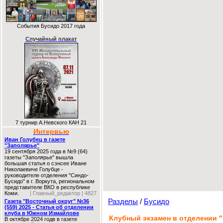
События Бусидо 2017 года
Случайный плакат
7 турнир А.Невского КАН 21
Интервью
Иван Голубец в газете
"Заполярье"
19 сентября 2025 года в №9 (64)
газеты "Заполярье" вышла
большая статья о сэнсее Иване
Николаевиче Голубце -
руководителе отделения "Синдо-
Бусидо" в г. Воркута, региональном
представителе ВКО в республике
Коми.
| Главный_редактор | 4827
Разделы
/
Бусидо
Газета "Восточный округ" №36
(559) 2025 - Статья об отделении
клуба в Южном Измайлове
Клубный экзамен в отделении 
В октябре 2024 годв в газете