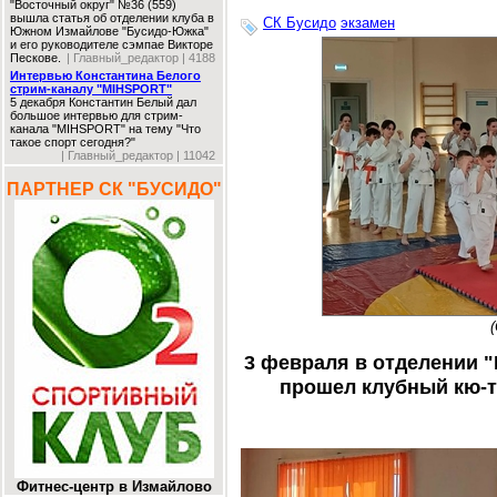
"Восточный округ" №36 (559)
вышла статья об отделении клуба в
СК Бусидо
экзамен
Южном Измайлове "Бусидо-Южка"
и его руководителе сэмпае Викторе
Пескове.
| Главный_редактор | 4188
Интервью Константина Белого
стрим-каналу "MIHSPORT"
5 декабря Константин Белый дал
большое интервью для стрим-
канала "MIHSPORT" на тему "Что
такое спорт сегодня?"
| Главный_редактор | 11042
ПАРТНЕР СК "БУСИДО"
3 февраля в отделении "
прошел клубный кю-т
Фитнес-центр в Измайлово