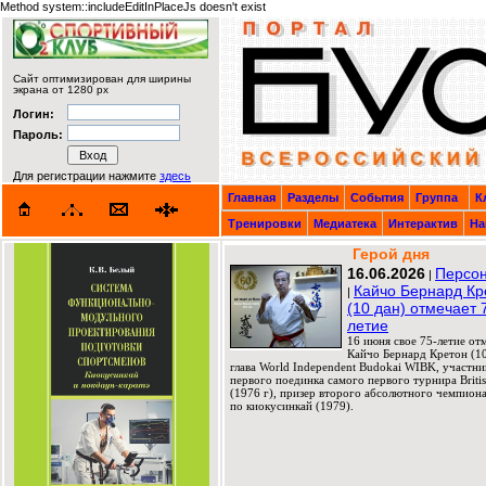
Method system::includeEditInPlaceJs doesn't exist
Сайт оптимизирован для ширины
экрана от 1280 px
Логин:
Пароль:
Для регистрации нажмите
здесь
Главная
Разделы
События
Группа
К
Тренировки
Медиатека
Интерактив
На
Герой дня
16.06.2026
Персон
|
Кайчо Бернард Кр
|
(10 дан) отмечает 
летие
16 июня свое 75-летие от
Кайчо Бернард Кретон (10
глава World Independent Budokai WIBK, участни
первого поединка самого первого турнира Briti
(1976 г), призер второго абсолютного чемпион
по киокусинкай (1979).