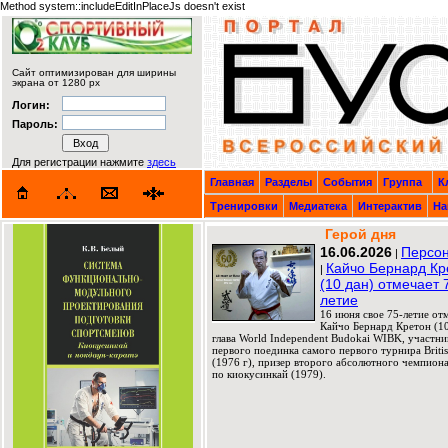
Method system::includeEditInPlaceJs doesn't exist
Сайт оптимизирован для ширины
экрана от 1280 px
Логин:
Пароль:
Для регистрации нажмите
здесь
Главная
Разделы
События
Группа
К
Тренировки
Медиатека
Интерактив
На
Герой дня
16.06.2026
Персон
|
Кайчо Бернард Кр
|
(10 дан) отмечает 
летие
16 июня свое 75-летие от
Кайчо Бернард Кретон (10
глава World Independent Budokai WIBK, участни
первого поединка самого первого турнира Briti
(1976 г), призер второго абсолютного чемпион
по киокусинкай (1979).