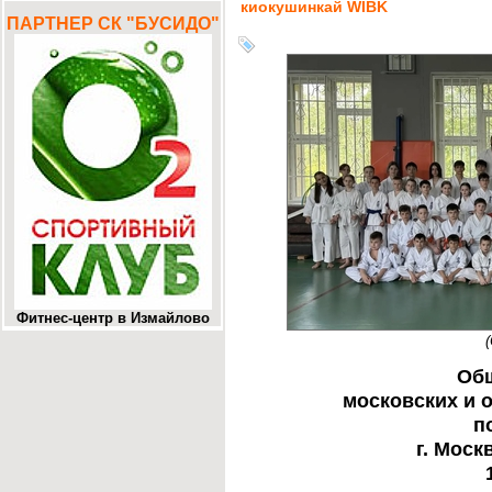
киокушинкай WIBK
ПАРТНЕР СК "БУСИДО"
Фитнес-центр в Измайлово
Общ
московских и 
п
г. Моск