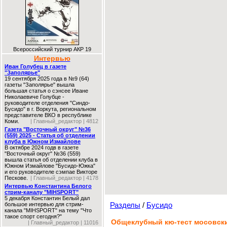
Всероссийский турнир АКР 19
Интервью
Иван Голубец в газете
"Заполярье"
19 сентября 2025 года в №9 (64)
газеты "Заполярье" вышла
большая статья о сэнсее Иване
Николаевиче Голубце -
руководителе отделения "Синдо-
Бусидо" в г. Воркута, региональном
представителе ВКО в республике
Коми.
| Главный_редактор | 4812
Газета "Восточный округ" №36
(559) 2025 - Статья об отделении
клуба в Южном Измайлове
В октябре 2024 годв в газете
"Восточный округ" №36 (559)
вышла статья об отделении клуба в
Южном Измайлове "Бусидо-Южка"
и его руководителе сэмпае Викторе
Пескове.
| Главный_редактор | 4178
Интервью Константина Белого
стрим-каналу "MIHSPORT"
5 декабря Константин Белый дал
Разделы
/
Бусидо
большое интервью для стрим-
канала "MIHSPORT" на тему "Что
такое спорт сегодня?"
Общеклубный кю-тест мосовски
| Главный_редактор | 11016