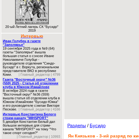
20-ый Летний лагерь СК "Бусидо"
2019
Интервью
Иван Голубец в газете
"Заполярье"
19 сентября 2025 года в №9 (64)
газеты "Заполярье" вышла
большая статья о сэнсее Иване
Николаевиче Голубце -
руководителе отделения "Синдо-
Бусидо" в г. Воркута, региональном
представителе ВКО в республике
Коми.
| Главный_редактор | 4799
Газета "Восточный округ" №36
(559) 2025 - Статья об отделении
клуба в Южном Измайлове
В октябре 2024 годв в газете
"Восточный округ" №36 (559)
вышла статья об отделении клуба в
Южном Измайлове "Бусидо-Южка"
и его руководителе сэмпае Викторе
Пескове.
| Главный_редактор | 4166
Интервью Константина Белого
стрим-каналу "MIHSPORT"
5 декабря Константин Белый дал
Разделы
/
Бусидо
большое интервью для стрим-
канала "MIHSPORT" на тему "Что
такое спорт сегодня?"
Ян Князьков - 3-ий разряд по к
| Главный_редактор | 10993