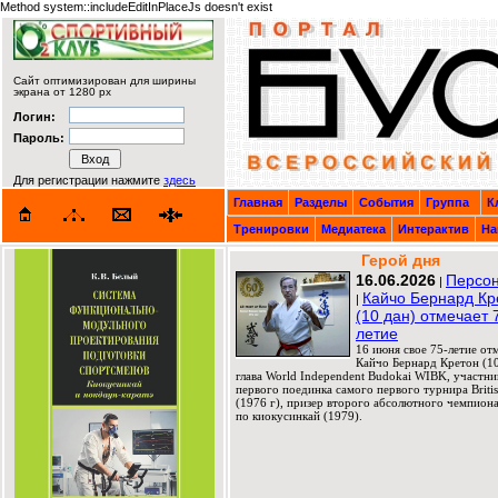
Method system::includeEditInPlaceJs doesn't exist
Сайт оптимизирован для ширины
экрана от 1280 px
Логин:
Пароль:
Для регистрации нажмите
здесь
Главная
Разделы
События
Группа
К
Тренировки
Медиатека
Интерактив
На
Герой дня
16.06.2026
Персон
|
Кайчо Бернард Кр
|
(10 дан) отмечает 
летие
16 июня свое 75-летие от
Кайчо Бернард Кретон (10
глава World Independent Budokai WIBK, участни
первого поединка самого первого турнира Briti
(1976 г), призер второго абсолютного чемпион
по киокусинкай (1979).