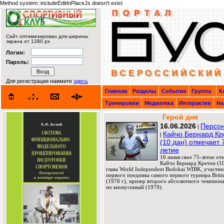
Method system::includeEditInPlaceJs doesn't exist
Сайт оптимизирован для ширины
экрана от 1280 px
Логин:
Пароль:
Для регистрации нажмите
здесь
Главная
Разделы
События
Группа
К
Тренировки
Медиатека
Интерактив
На
Герой дня
16.06.2026
Персон
|
Кайчо Бернард Кр
|
(10 дан) отмечает 
летие
16 июня свое 75-летие от
Кайчо Бернард Кретон (10
глава World Independent Budokai WIBK, участни
первого поединка самого первого турнира Briti
(1976 г), призер второго абсолютного чемпион
по киокусинкай (1979).