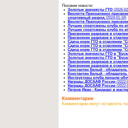
Похожие новости:
Золотые значкисты ГТО
(2026-02
Виолетте Приходченко присвое
спортивный разряд
(2024-01-18)
Виолетте Приходченко присвое
Лучшие спортсмены клуба по ит
Лучшие спортсмены клуба по ит
Присвоение разрядов в отделе
Присвоение разрядов в отделе
Сдача норм ГТО в отделении "С
Сдача норм ГТО в отделении "С
Сдача норм ГТО в отделении "С
Золотые значкисты ГТО в "Бус
Золотые значкисты ГТО в "Бус
Присвоение разрядов в отделе
Присвоение разрядов в отделе
Константин Белый - обладатель 
Константин Белый - обладатель 
Инструкторы клуба прошли об
Награды ДОСААФ России
(2022-
Награды ДОСААФ России
(2022-
Петров Иван - Кандидат в масте
Комментарии
Комментарии могут оставлять то