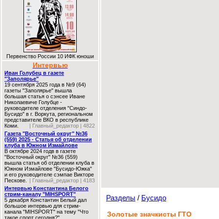
Первенство России 10 ИФК юноши
Интервью
Иван Голубец в газете
"Заполярье"
19 сентября 2025 года в №9 (64)
газеты "Заполярье" вышла
большая статья о сэнсее Иване
Николаевиче Голубце -
руководителе отделения "Синдо-
Бусидо" в г. Воркута, региональном
представителе ВКО в республике
Коми.
| Главный_редактор | 4822
Газета "Восточный округ" №36
(559) 2025 - Статья об отделении
клуба в Южном Измайлове
В октябре 2024 годв в газете
"Восточный округ" №36 (559)
вышла статья об отделении клуба в
Южном Измайлове "Бусидо-Южка"
и его руководителе сэмпае Викторе
Пескове.
| Главный_редактор | 4183
Интервью Константина Белого
стрим-каналу "MIHSPORT"
Разделы
/
Бусидо
5 декабря Константин Белый дал
большое интервью для стрим-
канала "MIHSPORT" на тему "Что
Золотые значкисты ГТО
такое спорт сегодня?"