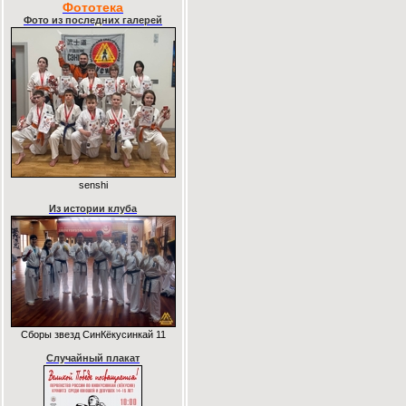
Фототека
Фото из последних галерей
senshi
Из истории клуба
Сборы звезд СинКёкусинкай 11
Случайный плакат