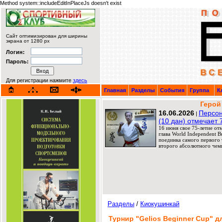
Method system::includeEditInPlaceJs doesn't exist
Сайт оптимизирован для ширины
экрана от 1280 px
Логин:
Пароль:
Для регистрации нажмите
здесь
Главная
Разделы
События
Группа
К
Герой
16.06.2026
Персон
|
(10 дан) отмечает 
16 июня свое 75-летие от
глава World Independent 
поединка самого первого т
второго абсолютного чемп
Разделы
/
Киокушинкай
Турнир "Gelios Beginner Cup" 