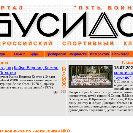
луб
Альянс
Будо
Тренировки
Медиатека
Интерактив
Навигатор
 дня
Глав
а дня
Кайчо Бернард Кретон
15.07.20
|
75-летие
спортивн
мечает Кайчо Бернард Кретон (10 дан) -
"Бусидо"
Budokai WIBK, участник самого первого
C 28 июня по
урнира British Open (1976 г), призер
водохранили
ионата мира по киокусинкай (1979).
летний спорт
|
| 863
Лагерь собрал более 70 спортсменов разных
инструкторы клуба сэнсеи Н.Сонин, Д.Мороз
В.Геркулесов, В.Крылатов, Л.Митрова, В.П
джиу-джитсу и кобудо Дмитрий Угольков и 
экзаменом под руководством президента клу
руководитель отделения "Дубна" сэмпай Вит
для новичков по киокушинкай ИКО