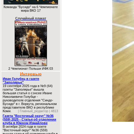
Команда "Бусидо" на 6 Чемпионате
мира ВКО 17
Случайный плакат
2 Чемпионат Польши ИФК 03
Интервью
Иван Голубец в газете
"Заполярье"
19 сентября 2025 года в №9 (64)
газеты "Заполярье" вышла
большая статья о сэнсее Иване
Николаевиче Голубце -
руководителе отделения "Синдо-
Бусидо" в г. Воркута, региональном
представителе ВКО в республике
Коми.
| Главный_редактор | 4813
Газета "Восточный округ" №36
(559) 2025 - Статья об отделении
клуба в Южном Измайлове
В октябре 2024 годв в газете
"Восточный округ" №36 (559)
вышла статья об отделении клуба в