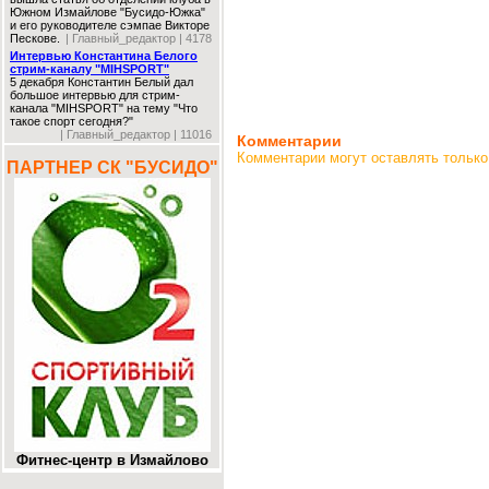
Южном Измайлове "Бусидо-Южка"
и его руководителе сэмпае Викторе
Пескове.
| Главный_редактор | 4178
Интервью Константина Белого
стрим-каналу "MIHSPORT"
5 декабря Константин Белый дал
большое интервью для стрим-
канала "MIHSPORT" на тему "Что
такое спорт сегодня?"
| Главный_редактор | 11016
Комментарии
Комментарии могут оставлять только
ПАРТНЕР СК "БУСИДО"
Фитнес-центр в Измайлово