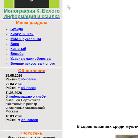
Монография К. Белого
Информация и ссылка
Меню раздела
Бусидо
Киокушинкай
MMA и рукопашка
Бокс
Кик и тай
Борьба
Ударные единоборства
Боевые искусства и спорт
Обновления
25.05.2026
Рейтинг
:
обновлен
22.04.2026
Рейтинг
:
обновлен
11.03.2026
В
информацию о клубе
вывешен Сертификат
включения в реестр
спортивных организаций
Москвы
10.03.2026
Рейтинг:
обновлен
В соревнованиях среди мужчи
Фототека
Фото из последних галерей