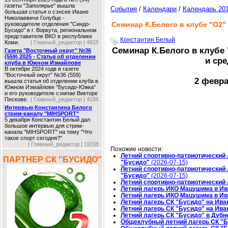
газеты "Заполярье" вышла
События
/
Календари
/
Календарь 20
большая статья о сэнсее Иване
Николаевиче Голубце -
Семинар К.Белого в клубе "О2"
руководителе отделения "Синдо-
Бусидо" в г. Воркута, региональном
представителе ВКО в республике
Константин Белый
Коми.
| Главный_редактор | 4825
Семинар К.Белого в клубе
Газета "Восточный округ" №36
(559) 2025 - Статья об отделении
и сре
клуба в Южном Измайлове
В октябре 2024 годв в газете
"Восточный округ" №36 (559)
2 февра
вышла статья об отделении клуба в
Южном Измайлове "Бусидо-Южка"
и его руководителе сэмпае Викторе
Пескове.
| Главный_редактор | 4186
Интервью Константина Белого
стрим-каналу "MIHSPORT"
5 декабря Константин Белый дал
большое интервью для стрим-
канала "MIHSPORT" на тему "Что
такое спорт сегодня?"
| Главный_редактор | 11038
Похожие новости:
Летний спортивно-патриотический 
ПАРТНЕР СК "БУСИДО"
"Бусидо"
(2026-07-15)
Летний спортивно-патриотический 
"Бусидо"
(2026-07-15)
Летний спортивно-патриотический 
Летний лагерь ИКО Мацушима в Ив
Летний лагерь ИКО Мацушима в Ив
Летний лагерь СК "Бусидо" на Ив
Летний лагерь СК "Бусидо" на Ив
Летний лагерь СК "Бусидо" в Дубн
Общеклубный летний лагерь СК "