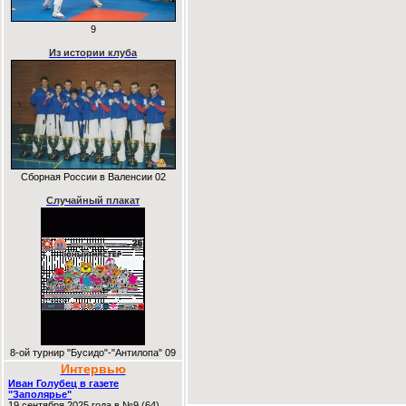
9
Из истории клуба
Сборная России в Валенсии 02
Случайный плакат
8-ой турнир "Бусидо"-"Антилопа" 09
Интервью
Иван Голубец в газете
"Заполярье"
19 сентября 2025 года в №9 (64)