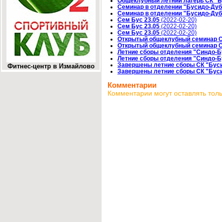
Общеклубный летний лагерь СК "
Семинар в отделении "Бусидо-Дуб
Семинар в отделении "Бусидо-Дуб
Сем Бус 23.05
(2022-02-20)
Сем Бус 23.05
(2022-02-20)
Сем Бус 23.05
(2022-02-20)
Открытый общеклубный семинар СК
Открытый общеклубный семинар СК
Летние сборы отделения "Синдо-Б
Летние сборы отделения "Синдо-Б
Завершены летние сборы СК "Бус
Фитнес-центр в Измайлово
Завершены летние сборы СК "Бус
Комментарии
Комментарии могут оставлять тол