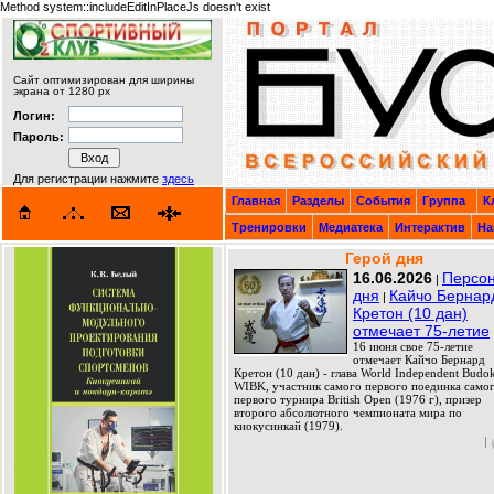
Method system::includeEditInPlaceJs doesn't exist
Сайт оптимизирован для ширины
экрана от 1280 px
Логин:
Пароль:
Для регистрации нажмите
здесь
Главная
Разделы
События
Группа
К
Тренировки
Медиатека
Интерактив
На
Герой дня
16.06.2026
Персо
|
дня
Кайчо Бернар
|
Кретон (10 дан)
отмечает 75-летие
16 июня свое 75-летие
отмечает Кайчо Бернард
Кретон (10 дан) - глава World Independent Budok
WIBK, участник самого первого поединка само
первого турнира British Open (1976 г), призер
второго абсолютного чемпионата мира по
киокусинкай (1979).
|